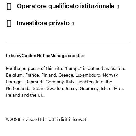
appartiene ad Invesco.
Operatore qualificato istituzionale
Italia
Invesco Management S.A., Succursale Italia, Via Bocchetto 6,
Contattaci
Investitore privato
20123 Milan, Italy.
Cod. Fisc/P.IVA e iscrizione al Registro Imprese di Milano n.
11060390967 – REA n. 2576342.
Privacy
Cookie Notice
Manage cookies
©2026 Invesco Ltd. Tutti i diritti riservati.
For the purposes of this site, “Europe” is defined as Austria,
Belgium, France, Finland, Greece, Luxembourg, Norway,
Portugal, Denmark, Germany, Italy, Liechtenstein, the
Netherlands, Spain, Sweden, Jersey, Guernsey, Isle of Man,
Ireland and the UK.
©2026 Invesco Ltd. Tutti i diritti riservati.