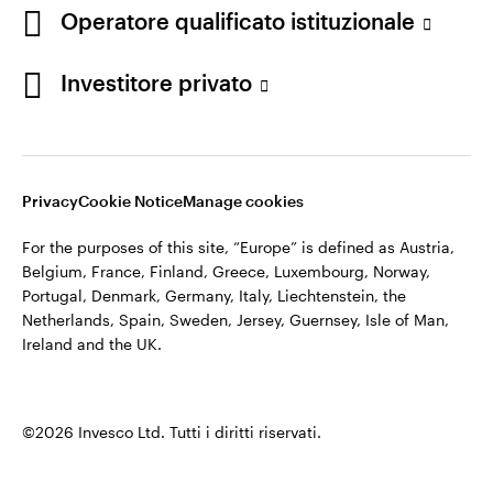
appartiene ad Invesco.
Operatore qualificato istituzionale
Italia
Invesco Management S.A., Succursale Italia, Via Bocchetto 6,
Contattaci
Investitore privato
20123 Milan, Italy.
Cod. Fisc/P.IVA e iscrizione al Registro Imprese di Milano n.
11060390967 – REA n. 2576342.
Privacy
Cookie Notice
Manage cookies
©2026 Invesco Ltd. Tutti i diritti riservati.
For the purposes of this site, “Europe” is defined as Austria,
Belgium, France, Finland, Greece, Luxembourg, Norway,
Portugal, Denmark, Germany, Italy, Liechtenstein, the
Netherlands, Spain, Sweden, Jersey, Guernsey, Isle of Man,
Ireland and the UK.
©2026 Invesco Ltd. Tutti i diritti riservati.