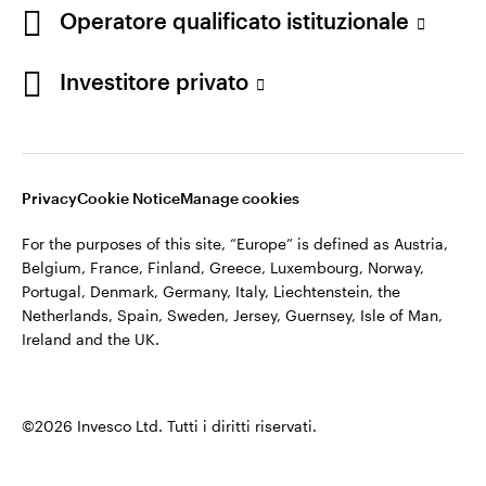
appartiene ad Invesco.
Operatore qualificato istituzionale
Italia
Invesco Management S.A., Succursale Italia, Via Bocchetto 6,
Contattaci
Investitore privato
20123 Milan, Italy.
Cod. Fisc/P.IVA e iscrizione al Registro Imprese di Milano n.
11060390967 – REA n. 2576342.
Privacy
Cookie Notice
Manage cookies
©2026 Invesco Ltd. Tutti i diritti riservati.
For the purposes of this site, “Europe” is defined as Austria,
Belgium, France, Finland, Greece, Luxembourg, Norway,
Portugal, Denmark, Germany, Italy, Liechtenstein, the
Netherlands, Spain, Sweden, Jersey, Guernsey, Isle of Man,
Ireland and the UK.
©2026 Invesco Ltd. Tutti i diritti riservati.