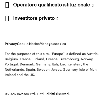
appartiene ad Invesco.
Operatore qualificato istituzionale
Italia
Invesco Management S.A., Succursale Italia, Via Bocchetto 6,
Contattaci
Investitore privato
20123 Milan, Italy.
Cod. Fisc/P.IVA e iscrizione al Registro Imprese di Milano n.
11060390967 – REA n. 2576342.
Privacy
Cookie Notice
Manage cookies
©2026 Invesco Ltd. Tutti i diritti riservati.
For the purposes of this site, “Europe” is defined as Austria,
Belgium, France, Finland, Greece, Luxembourg, Norway,
Portugal, Denmark, Germany, Italy, Liechtenstein, the
Netherlands, Spain, Sweden, Jersey, Guernsey, Isle of Man,
Ireland and the UK.
©2026 Invesco Ltd. Tutti i diritti riservati.