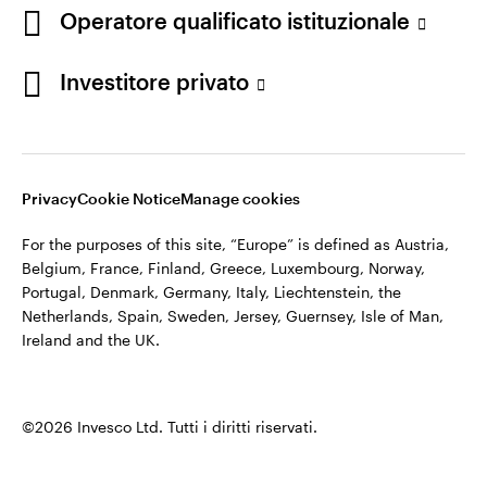
appartiene ad Invesco.
Operatore qualificato istituzionale
Italia
Invesco Management S.A., Succursale Italia, Via Bocchetto 6,
Contattaci
Investitore privato
20123 Milan, Italy.
Cod. Fisc/P.IVA e iscrizione al Registro Imprese di Milano n.
11060390967 – REA n. 2576342.
Privacy
Cookie Notice
Manage cookies
©2026 Invesco Ltd. Tutti i diritti riservati.
For the purposes of this site, “Europe” is defined as Austria,
Belgium, France, Finland, Greece, Luxembourg, Norway,
Portugal, Denmark, Germany, Italy, Liechtenstein, the
Netherlands, Spain, Sweden, Jersey, Guernsey, Isle of Man,
Ireland and the UK.
©2026 Invesco Ltd. Tutti i diritti riservati.