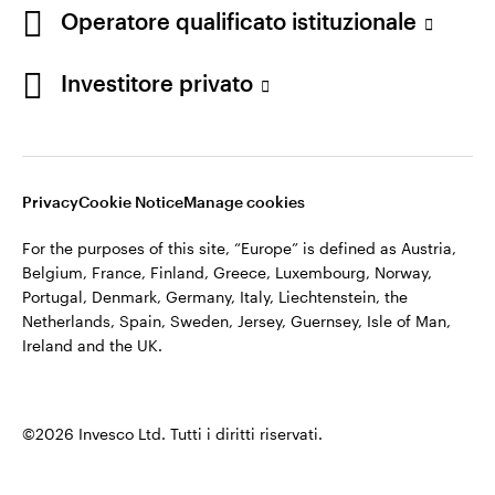
appartiene ad Invesco.
Operatore qualificato istituzionale
Italia
Invesco Management S.A., Succursale Italia, Via Bocchetto 6,
Contattaci
Investitore privato
20123 Milan, Italy.
Cod. Fisc/P.IVA e iscrizione al Registro Imprese di Milano n.
11060390967 – REA n. 2576342.
Privacy
Cookie Notice
Manage cookies
©2026 Invesco Ltd. Tutti i diritti riservati.
For the purposes of this site, “Europe” is defined as Austria,
Belgium, France, Finland, Greece, Luxembourg, Norway,
Portugal, Denmark, Germany, Italy, Liechtenstein, the
Netherlands, Spain, Sweden, Jersey, Guernsey, Isle of Man,
Ireland and the UK.
©2026 Invesco Ltd. Tutti i diritti riservati.