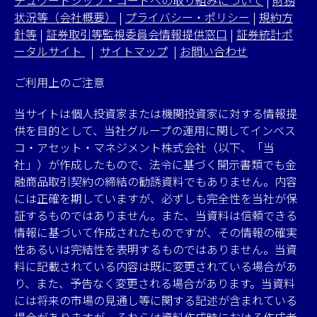
チュワードシップ・コードへの取り組みについて
|
財務
状況等（会社概要）
|
プライバシー・ポリシー
|
規約方
針等
|
証券取引等監視委員会情報提供窓口
|
証券統計ポ
ータルサイト
|
サイトマップ
|
お問い合わせ
ご利用上のご注意
当サイトは個人投資家または機関投資家に対する情報提
供を目的として、当社グループの運用に関してインベス
コ・アセット・マネジメント株式会社（以下、「当
社」）が作成したもので、法令に基づく開示書類でも金
融商品取引契約の締結の勧誘資料でもありません。内容
には正確を期していますが、必ずしも完全性を当社が保
証するものではありません。また、当資料は信頼できる
情報に基づいて作成されたものですが、その情報の確実
性あるいは完結性を表明するものではありません。当資
料に記載されている内容は既に変更されている場合があ
り、また、予告なく変更される場合があります。当資料
には将来の市場の見通し等に関する記述が含まれている