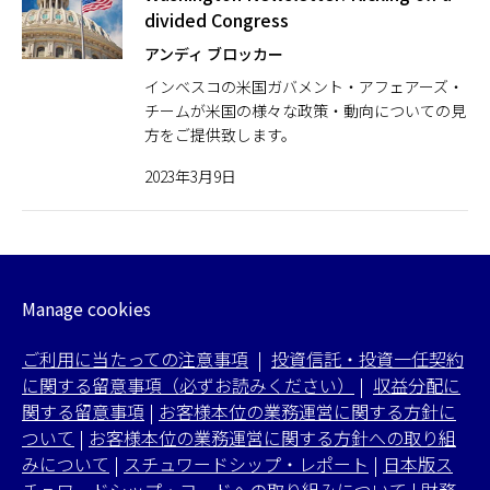
divided Congress
アンディ ブロッカー
インベスコの米国ガバメント・アフェアーズ・
チームが米国の様々な政策・動向についての見
方をご提供致します。
2023年3月9日
Manage cookies
ご利用に当たっての注意事項
|
投資信託・投資一任契約
に関する留意事項（必ずお読みください）
|
収益分配に
関する留意事項
|
お客様本位の業務運営に関する方針に
ついて
|
お客様本位の業務運営に関する方針への取り組
みについて
|
スチュワードシップ・レポート
|
日本版ス