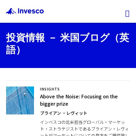
Ex
投資情報 － 米国ブログ（英
ファンド情報
語）
マーケット情報
投資のヒント
INSIGHTS
Above the Noise: Focusing on the
会社情報
bigger prize
ブライアン ・レヴィット
機関投資家
インベスコの北米担当グローバル・マーケッ
ト・ストラテジストであるブライアン・レヴィ
ットがマーケットについての見方をご提供致し