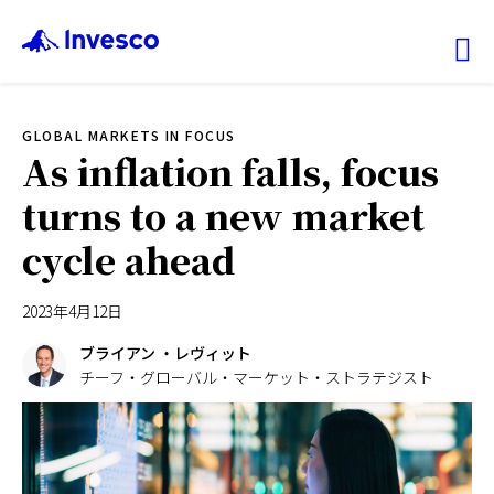
Ex
GLOBAL MARKETS IN FOCUS
ファンド情報
As inflation falls, focus
turns to a new market
マーケット情報
cycle ahead
投資のヒント
2023年4月12日
会社情報
ブライアン ・レヴィット
チーフ・グローバル・マーケット・ストラテジスト
機関投資家