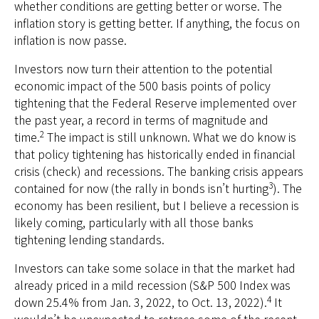
whether conditions are getting better or worse. The
inflation story is getting better. If anything, the focus on
inflation is now passe.
Investors now turn their attention to the potential
economic impact of the 500 basis points of policy
tightening that the Federal Reserve implemented over
the past year, a record in terms of magnitude and
2
time.
The impact is still unknown. What we do know is
that policy tightening has historically ended in financial
crisis (check) and recessions. The banking crisis appears
3
contained for now (the rally in bonds isn’t hurting
). The
economy has been resilient, but I believe a recession is
likely coming, particularly with all those banks
tightening lending standards.
Investors can take some solace in that the market had
already priced in a mild recession (S&P 500 Index was
4
down 25.4% from Jan. 3, 2022, to Oct. 13, 2022).
It
wouldn’t be unexpected to retrace some of the recent