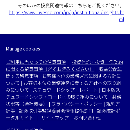
そのほかの投資関連情報はこちらをご覧ください。
https://www.invesco.com/jp/ja/institutional/insights.ht
ml
Manage cookies
ご利用に当たっての注意事項
|
投資信託・投資一任契約
に関する留意事項（必ずお読みください）
|
収益分配に
関する留意事項
|
お客様本位の業務運営に関する方針に
ついて
|
お客様本位の業務運営に関する方針への取り組
みについて
|
スチュワードシップ・レポート
|
日本版ス
チュワードシップ・コードへの取り組みについて
|
財務
状況等（会社概要）
|
プライバシー・ポリシー
|
規約方
針等
|
証券取引等監視委員会情報提供窓口
|
証券統計ポ
ータルサイト
|
サイトマップ
|
お問い合わせ