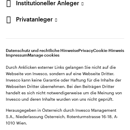
Institutioneller Anleger
Webseiten Dritter übernehmen. Bei den Beiträgen Dritter
handelt es sich nicht notwendigerweise um die Meinung von
Invesco und deren Inhalte wurden von uns nicht geprüft.
Privatanleger
Österreich
Herausgegeben in Österreich durch Invesco Management
S.A., Niederlassung Österreich, Rotenturmstrasse 16-18, A-
Kontaktieren Sie uns
1010 Wien.
Datenschutz und rechtliche Hinweise
Privacy
Cookie-Hinweis
Impressum
Manage cookies
©2026 Invesco Ltd. Alle Rechte vorbehalten.
Durch Anklicken externer Links gelangen Sie nicht auf die
Webseite von Invesco, sondern auf eine Webseite Dritter.
Invesco kann keine Garantie oder Haftung für die Inhalte der
Webseiten Dritter übernehmen. Bei den Beiträgen Dritter
handelt es sich nicht notwendigerweise um die Meinung von
Invesco und deren Inhalte wurden von uns nicht geprüft.
Herausgegeben in Österreich durch Invesco Management
S.A., Niederlassung Österreich, Rotenturmstrasse 16-18, A-
1010 Wien.