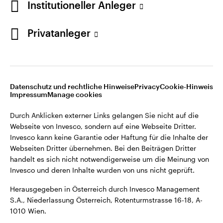
Institutioneller Anleger
Webseiten Dritter übernehmen. Bei den Beiträgen Dritter
handelt es sich nicht notwendigerweise um die Meinung von
Invesco und deren Inhalte wurden von uns nicht geprüft.
Privatanleger
Österreich
Herausgegeben in Österreich durch Invesco Management
S.A., Niederlassung Österreich, Rotenturmstrasse 16-18, A-
Kontaktieren Sie uns
1010 Wien.
Datenschutz und rechtliche Hinweise
Privacy
Cookie-Hinweis
Impressum
Manage cookies
©2026 Invesco Ltd. Alle Rechte vorbehalten.
Durch Anklicken externer Links gelangen Sie nicht auf die
Webseite von Invesco, sondern auf eine Webseite Dritter.
Invesco kann keine Garantie oder Haftung für die Inhalte der
Webseiten Dritter übernehmen. Bei den Beiträgen Dritter
handelt es sich nicht notwendigerweise um die Meinung von
Invesco und deren Inhalte wurden von uns nicht geprüft.
Herausgegeben in Österreich durch Invesco Management
S.A., Niederlassung Österreich, Rotenturmstrasse 16-18, A-
1010 Wien.