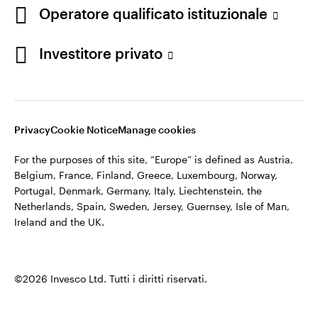
Operatore qualificato istituzionale
Italia
©2026 Invesco Ltd. Tutti i diritti riservati.
Contattaci
Investitore privato
Resta connesso
Privacy
Cookie Notice
Manage cookies
For the purposes of this site, “Europe” is defined as Austria,
Belgium, France, Finland, Greece, Luxembourg, Norway,
Portugal, Denmark, Germany, Italy, Liechtenstein, the
Netherlands, Spain, Sweden, Jersey, Guernsey, Isle of Man,
Ireland and the UK.
©2026 Invesco Ltd. Tutti i diritti riservati.