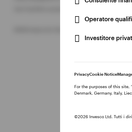
Visualizza tutto
Cod. Fisc/P.IVA e iscrizione al Registro Imprese di Milano 
Visualizza tutto
Operatore qualifi
©2026 Invesco Ltd. Tutti i diritti riservati.
Investitore priva
Privacy
Cookie Notice
Manage
For the purposes of this site
Denmark, Germany, Italy, Liec
©2026 Invesco Ltd. Tutti i dirit