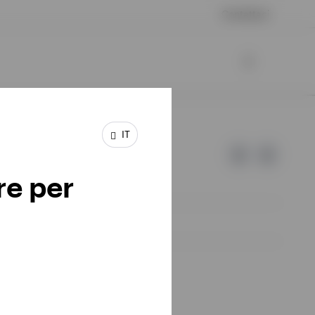
Contattaci
IT
re per
d Invesco.