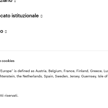
n. 11060390967 – REA n. 2576342.
cato istituzionale
to
 cookies
, “Europe” is defined as Austria, Belgium, France, Finland, Greece, 
htenstein, the Netherlands, Spain, Sweden, Jersey, Guernsey, Isle of
ti riservati.