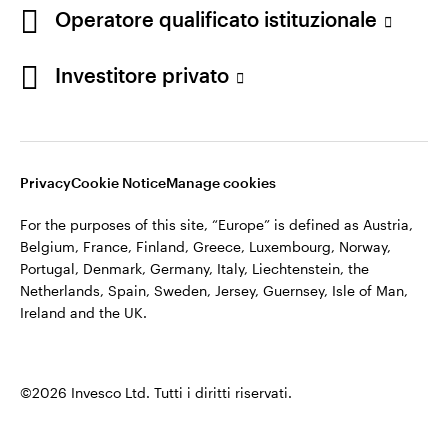
Operatore qualificato istituzionale
Italia
©2026 Invesco Ltd. Tutti i diritti riservati.
Contattaci
Investitore privato
Resta connesso
Privacy
Cookie Notice
Manage cookies
For the purposes of this site, “Europe” is defined as Austria,
Belgium, France, Finland, Greece, Luxembourg, Norway,
Portugal, Denmark, Germany, Italy, Liechtenstein, the
Netherlands, Spain, Sweden, Jersey, Guernsey, Isle of Man,
Ireland and the UK.
©2026 Invesco Ltd. Tutti i diritti riservati.