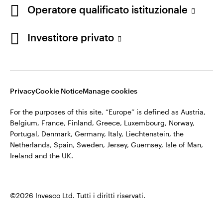
appartiene ad Invesco.
Operatore qualificato istituzionale
Italia
Invesco Management S.A., Succursale Italia, Via Bocchetto 6,
Contattaci
Investitore privato
20123 Milan, Italy.
Cod. Fisc/P.IVA e iscrizione al Registro Imprese di Milano n.
11060390967 – REA n. 2576342.
Privacy
Cookie Notice
Manage cookies
©2026 Invesco Ltd. Tutti i diritti riservati.
For the purposes of this site, “Europe” is defined as Austria,
Belgium, France, Finland, Greece, Luxembourg, Norway,
Portugal, Denmark, Germany, Italy, Liechtenstein, the
Netherlands, Spain, Sweden, Jersey, Guernsey, Isle of Man,
Ireland and the UK.
©2026 Invesco Ltd. Tutti i diritti riservati.