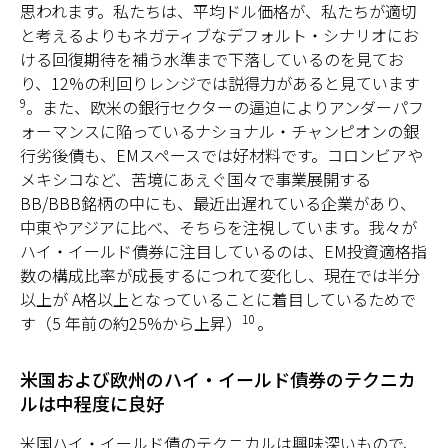
思われます。私たちは、平均ドル価格が、私たちが適切
と考えるよりもネガティブなデフォルト・シナリオにお
ける回復期待を補う水準まで下落しているのを見てお
り、12%の利回りレンジでは説得力があると見ています
9
。また、欧米の銀行セクターの逼迫によりアンダーパフ
ォーマンスに陥っているナショナル・チャンピオンの銀
行劣後債も、EMスペースでは好材料です。コロンビアや
メキシコなど、苦境にあえぐ国々で事業展開する
BB/BBB銘柄の中にも、最近出遅れている企業があり、
中東やアジアに比べ、そちらを注視しています。我々が
ハイ・イールド債券に注目しているのは、EM投資適格指
数の構成比率が成長するにつれて変化し、現在では半分
以上が A格以上となっていることに着目しているためで
10
す（5 年前の約25%から上昇）
。
米国および欧州のハイ・イールド債券のテクニカ
ルは中程度に良好
米国ハイ・イールド債のテクニカルは興味深いもので、