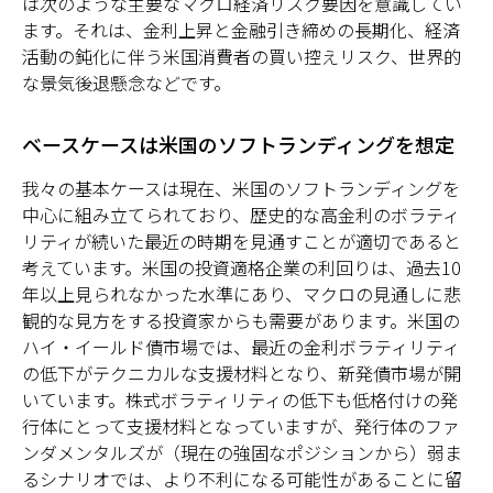
は次のような主要なマクロ経済リスク要因を意識してい
ます。それは、金利上昇と金融引き締めの長期化、経済
活動の鈍化に伴う米国消費者の買い控えリスク、世界的
な景気後退懸念などです。
ベースケースは米国のソフトランディングを想定
我々の基本ケースは現在、米国のソフトランディングを
中心に組み立てられており、歴史的な高金利のボラティ
リティが続いた最近の時期を見通すことが適切であると
考えています。米国の投資適格企業の利回りは、過去10
年以上見られなかった水準にあり、マクロの見通しに悲
観的な見方をする投資家からも需要があります。米国の
ハイ・イールド債市場では、最近の金利ボラティリティ
の低下がテクニカルな支援材料となり、新発債市場が開
いています。株式ボラティリティの低下も低格付けの発
行体にとって支援材料となっていますが、発行体のファ
ンダメンタルズが（現在の強固なポジションから）弱ま
るシナリオでは、より不利になる可能性があることに留