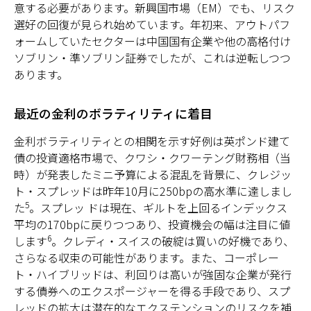
意する必要があります。新興国市場（EM）でも、リスク
選好の回復が見られ始めています。年初来、アウトパフ
ォームしていたセクターは中国国有企業や他の高格付け
ソブリン・準ソブリン証券でしたが、これは逆転しつつ
あります。
最近の金利のボラティリティに着目
金利ボラティリティとの相関を示す好例は英ポンド建て
債の投資適格市場で、クワシ・クワーテング財務相（当
時）が発表したミニ予算による混乱を背景に、クレジッ
ト・スプレッドは昨年10月に250bpの高水準に達しまし
5
た
。スプレッ ドは現在、ギルトを上回るインデックス
平均の170bpに戻りつつあり、投資機会の幅は注目に値
6
します
。クレディ・スイスの破綻は買いの好機であり、
さらなる収束の可能性があります。また、コーポレー
ト・ハイブリッドは、利回りは高いが強固な企業が発行
する債券へのエクスポージャーを得る手段であり、スプ
レッドの拡大は潜在的なエクステンションのリスクを補