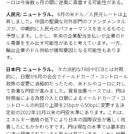
ーロは今後数ヵ月の間に逆風に直面する可能性がある。
人民元: ニュートラル。
6月の米ドル／人民元レートは上
昇しました。中国の堅調な対外部門のファンダメンタル
ズが、中期的に人民元のパフォーマンスを支えるものと
予想します。しかし、年央の企業配当支払いが企業のド
ル需要を生み出す可能性があると考えています。一方、
輸出企業のドル供給が緩和要因となる可能性もありま
す。
日本円: ニュートラル。
タカ派的なFRBやECBとは対照
的に、日銀が6月の会合でイールドカーブ・コントロール
政策の変更に消極的だったため、米ドルやユーロに対し
て急激な円安が進みました。貿易加重ベースでは、円は
財務省による為替介入と日銀によるイールドカーブ・コ
ントロールの利回り上限を25bpから50bpに変更する決
定前の2022年10月以来の円安水準にあります。これは、
エネルギー価格の低下により日本の国際収支が著しく改
善したにもかかわらずです。円は現在の水準では基本的
に過小評価されていると我々は見ています。しかし日銀