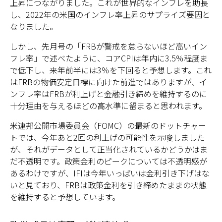
上昇につながりました。これが世界的なインフレを助長
し、2022年の米国のインフレ率上昇のサプライズ要因と
なりました。
しかし、先月号の「FRBが警戒を怠らないほど高いイン
フレ率」で述べたように、コアCPIは年内に3.5％程度ま
で低下し、来年前半には3％を下回ると予想します。これ
はFRBの物価安定目標に向けた前進ではありますが、イ
ンフレ率はFRBが利上げと金融引き締めを維持するのに
十分理由を与えるほどの高水準に留まると思われます。
米連邦公開市場委員会（FOMC）の最新のドットチャー
トでは、今年あと2回の利上げの可能性を示唆しました
が、それがデータとして正当化されているかどうかはま
だ不透明です。政策金利のピークについては不透明感が
あるわけですが、IFIは今年いっぱいは金利引き下げはな
いと見ており、FRBは政策金利を引き締めたままの状態
を維持すると予想しています。