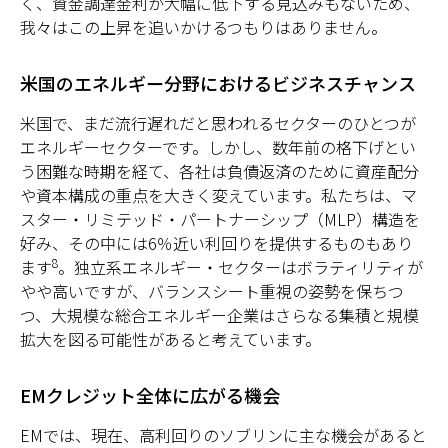
く、資金調達金利が大幅に低下する見込みもないため、
我々はこの上昇を追いかけるつもりはありません。
米国のエネルギー分野におけるビジネスチャンス
米国で、まだ流行遅れだと思われるセクターのひとつが
エネルギーセクターです。しかし、数年前の格下げとい
う困難な時期を経て、各社は負債返済のために資産配分
や資本構成の重点を大きく変えています。私たちは、マ
スター・リミテッド・パートナーシップ（MLP）構造を
好み、その中には6％近い利回りを提供するものもあり
8
ます
。独立系エネルギー・セクターはボラティリティが
やや高いですが、バランスシート重視の姿勢を保ちつ
つ、大規模な総合エネルギー企業はさらなる集積と規模
拡大を図る可能性があると考えています。
EMクレジット全体に広がる機会
EMでは、現在、高利回りのソブリンに主な機会があると