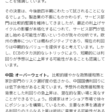
ことを強調しています。
その決意は、今後数四半期にわたって試されることにな
るでしょう。製造業の不振にもかかわらず、サービス部
門は比較的堅調を維持してきましたが、最近の利上げサ
イクルの影響が本格化するにつれて、サービス部門が低
迷し始める可能性が高いというのが我々の分析です。欧
州の債券については概ねポジティブであり、現在の利回
りは中期的なバリューを提供すると考えています。しか
し、ECBのタカ派的なレトリックにより、短期的には利
回りが予想以上に上昇する可能性があることも認識して
います。
中国: オーバーウェイト。
比較的緩やかな政策緩和策と
家計部門のリスク選好度の低さから、中国国債利回りに
は低下余地があると見ています。予想外の政策緩和策を
背景とした利回りの急上昇は、潜在的な買い場と見なす
ことができるでしょう。投資家はオンショア市場で徐々
にポジションを構築しているため、主要な水準を通過す
る利回りのさらなる上昇は抵抗に直面する可能性がある