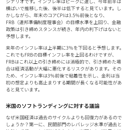
シナリオです。インフレ率はピークに達し、今年前半は
横ばいで推移した後、後半は低下すると見ています。し
かしながら、年末のコアCPIは3.5％前後となり、
FRB（連邦準備制度理事会）の目標水準を上回り、金融
政策は引き締めスタンスが続き、年内の利下げはないと
予想します。
来年のインフレ率は上半期に3％を下回ると予想します。
これでもFRBの目標インフレ率を上回るわけですが、
FRBはこれ以上の引き締めには消極的で、引き締めた場
合は経済活動が大幅に悪化するリスクがあります。その
ため、インフレ率は3％前後で粘着性を示し、金利は当
初の想定よりも高止まりする期間が長くなる可能性があ
ると見ています。
米国のソフトランディングに対する議論
なぜ米国経済は過去のサイクルよりも回復力があるので
しょうか？第一に、民間部門のレバレッジ水準が過去と