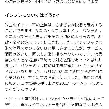
の潜在成長率を下回るという見通しの背景にあります。
インフレについてはどうか?
米国のインフレ率の上昇は、さまざまな段階で確認する
ことができます。初期のインフレ率上昇は、パンデミッ
クによって生じた需要と生産の不均衡によるもので、財
政・金融政策によって促進されました。パンデミックは
財の消費をかつてないほど増加させましたが、サービス
消費は減少し、回復も非常に緩やかなものでした。消費
需要の大幅な増加は平時でも対応困難であったと思われ
ますが、パンデミック時には工場閉鎖といった供給サイ
ド混乱もありました。家計は2021年に政府からの給付金
を受け取り、すぐに財の消費に使いました。供給の混乱
に加え、この需要の押し上げが2021年のインフレ加速に
つながったのです。
インフレの第2段階は、ロシアのウクライナ侵攻によって
発生し、食料品やエネルギーを含む世界的な商品価格の