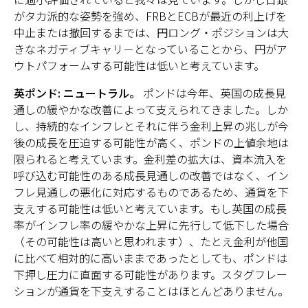
がタカ派的な姿勢を強め、FRBとECBが最近の利上げを
中止または撤回するまでは、円ロング・ポジションは大
きなネガティブキャリ－となっていることから、円がア
ウトパフォームする可能性は低いと考えています。
英ポンド: ニュートラル。
ポンドは今年、英国の成長見
通しの緩やかな改善によって支えられてきました。しか
し、持続的なインフレとそれに伴う金利上昇の兆しが今
後の成長を圧迫する可能性が高く、ポンドの上値余地は
限られると考えています。金利差の拡大は、資本流入を
呼び込む可能性のある成長見通しの改善ではなく、イン
フレ見通しの悪化に対応するものであるため、通貨を下
支えする可能性は低いと考えています。もし英国の成長
率がインフレ率の緩やかな上昇に先行して低下した場合
（その可能性は高いと思われます）、たとえ金利が他国
に比べて相対的に高いままであったとしても、ポンドは
下押し圧力に直面する可能性があります。スタグフレー
ションが通貨を下支えすることはほとんどありません。