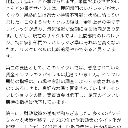
比較して低いことが挙げられます。米国および世界のほ
とんどの景気サイクルは、民間部門のレバレッジが大き
くなり、最終的には過大で持続不可能な状態に陥ってい
ました。このようなサイクルの後は、金利上昇の中でデ
レバレッジが進み、景気後退が深刻になる傾向がありま
す。しかし、現在のサイクルでは、民間部門のレバレッ
ジ、特に家計部門のレバレッジ水準はそれほど高くない
ため、リスクレベルは比較的穏やかであると見ていま
す。
第二の要因として、このサイクルでは、懸念されていた
賃金インフレのスパイラルは起きていません。インフレ
期待の指標は、市場や家計の調査によって示唆されるも
のであるにせよ、良好な水準で固定されています。イン
フレショックの間、実質賃金は低下し、足元のインフレ
期待の指標は低下しています。
第三に、財政政策の逆風が和らぎました。多くのパンデ
ミック支援策が終了した2022年は財政政策のタイト化が
影響しましたが、2023年は、財政政策はもはや成長への