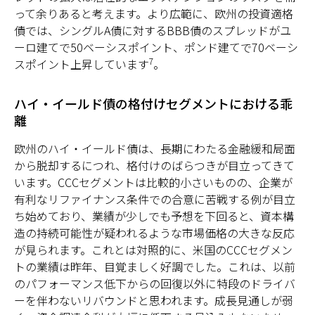
って余りあると考えます。より広範に、欧州の投資適格
債では、シングルA債に対するBBB債のスプレッドがユ
ーロ建てで50ベーシスポイント、ポンド建てで70ベーシ
7
スポイント上昇しています
。
ハイ・イールド債の格付けセグメントにおける乖
離
欧州のハイ・イールド債は、長期にわたる金融緩和局面
から脱却するにつれ、格付けのばらつきが目立ってきて
います。CCCセグメントは比較的小さいものの、企業が
有利なリファイナンス条件での合意に苦戦する例が目立
ち始めており、業績が少しでも予想を下回ると、資本構
造の持続可能性が疑われるような市場価格の大きな反応
が見られます。これとは対照的に、米国のCCCセグメン
トの業績は昨年、目覚ましく好調でした。これは、以前
のパフォーマンス低下からの回復以外に特段のドライバ
ーを伴わないリバウンドと思われます。成長見通しが弱