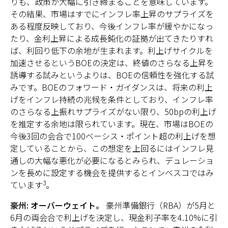
りも、政策が大幅に引き締まることを意味しています。
その結果、市場はすでにインフレ率上昇のサプライズを
ある程度反映しており、今後インフレ率が緩やかになっ
たり、金利上昇による成長鈍化の証拠が出てきたりすれ
ば、利回り低下の余地が生まれます。利上げサイクルを
加速させるというBOEの決定は、終値のさらなる上昇を
誘導する試みというよりは、BOEの信頼性を強化する試
みです。BOEのフォワード・ガイダンスは、将来の利上
げをインフレ持続の兆候を条件としており、インフレ率
のさらなる上振れサプライズがない限り、50bpの利上げ
を推定する余地は限られています。現在、市場はBOEの
今後3回の会合で100ベーシス・ポイント超の利上げを想
定していることから、この想定を上回るにはインフレ見
通しの大幅な悪化が必要になるとみられ、デュレーショ
ンを長めに設定する機会を提供するとインベスコではみ
3
ています
。
豪州: オーバーウェイト。
豪州準備銀行（RBA）が5月と
6月の両会合で利上げを決定し、現金利子率を4.10%に引