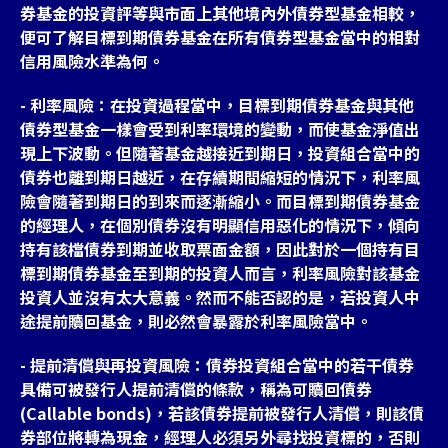
券基金的投資評等與市面上其他境內外債券型基金相較，
便可了解目標到期債券基金在所有債券型基金當中的相對
信用風險水準為何。
- 利率風險：在投資過程當中，目標到期債券基金與其他
債券型基金一樣會受到利率環境的變動，而使基金淨值出
現上下波動。但隨著基金越接近到期日，投資組合當中的
債券也離到期日越近，在存續期間縮短的情況下，利率風
險會隨著到期日的到來而逐漸縮小。而目標到期債券基金
的經理人，在個別債券沒有明顯信用惡化的情況下，傾向
持有該檔債券到期並收取票面金額，因此對於一個持有目
標到期債券基金至到期的投資人而言，利率風險對該基金
投資人並沒有太大意義。然而不能否認的是，若投資人中
途提前贖回基金，則必然會暴露於利率風險當中。
- 提前清償與再投資風險：債券投資組合當中的若干債券
具備可被發行人提前清償的條款，稱為可贖回債券
(Callable bonds)，若該債券提前被發行人清償，則該債
券部位將轉為現金，經理人必須另外尋找投資標的，否則