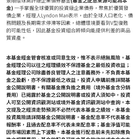
景順環球高評級企業債券基金
(基金之配息來源可能為本
金)
一手掌握全球優質的投資級企業債券，聚焦於優質發
債企業，經理人Lyndon Man表示，由於全球人口老化、債
務問題及長期需求停滯等因素，總體環境要看到V型復甦
的可能性低，因此基金投資組合將傾向能提供利差的高品
質資產。
本基金經金管會核准或同意生效，惟不表示絕無風險。基
金經理公司以往之經理績效不保證基金之最低投資收益；
基金經理公司除盡善良管理人之注意義務外，不負責本基
金之盈虧，亦不保證最低之收益，投資人申購前應詳閱基
金公開說明書。有關基金應負擔之費用（境外基金含分銷
費用）已揭露於基金之公開說明書或投資人須知中，投資
人可至公開資訊觀測站或境外基金資訊觀測站中查詢。本
文提及之經濟走勢預測不必然代表本基金之績效，本基金
投資風險請詳閱基金公開說明書。基金配息率不代表基金
報酬率，且過去配息率不代表未來配息率；基金淨值可能
因市場因素而上下波動。本基金進行配息前未先扣除應負