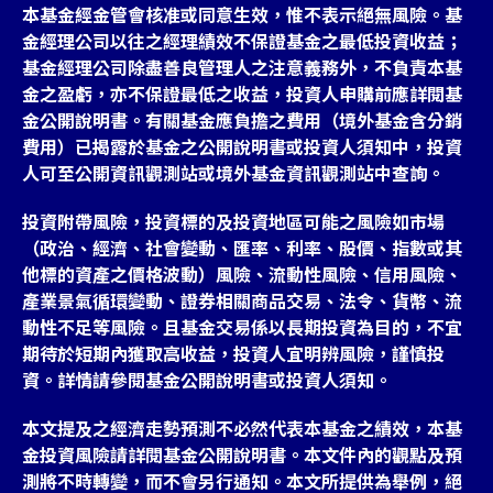
本基金經金管會核准或同意生效，惟不表示絕無風險。基
金經理公司以往之經理績效不保證基金之最低投資收益；
基金經理公司除盡善良管理人之注意義務外，不負責本基
金之盈虧，亦不保證最低之收益，投資人申購前應詳閱基
金公開說明書。有關基金應負擔之費用（境外基金含分銷
費用）已揭露於基金之公開說明書或投資人須知中，投資
人可至公開資訊觀測站或境外基金資訊觀測站中查詢。
投資附帶風險，投資標的及投資地區可能之風險如市場
（政治、經濟、社會變動、匯率、利率、股價、指數或其
他標的資產之價格波動）風險、流動性風險、信用風險、
產業景氣循環變動、證券相關商品交易、法令、貨幣、流
動性不足等風險。且基金交易係以長期投資為目的，不宜
期待於短期內獲取高收益，投資人宜明辨風險，謹慎投
資。詳情請參閱基金公開說明書或投資人須知。
本文提及之經濟走勢預測不必然代表本基金之績效，本基
金投資風險請詳閱基金公開說明書。本文件內的觀點及預
測將不時轉變，而不會另行通知。本文所提供為舉例，絕