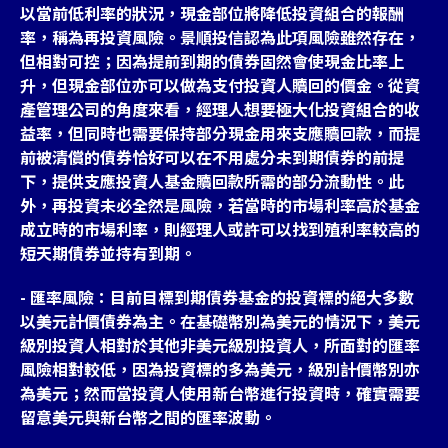
以當前低利率的狀況，現金部位將降低投資組合的報酬
率，稱為再投資風險。景順投信認為此項風險雖然存在，
但相對可控；因為提前到期的債券固然會使現金比率上
升，但現金部位亦可以做為支付投資人贖回的價金。從資
產管理公司的角度來看，經理人想要極大化投資組合的收
益率，但同時也需要保持部分現金用來支應贖回款，而提
前被清償的債券恰好可以在不用處分未到期債券的前提
下，提供支應投資人基金贖回款所需的部分流動性。此
外，再投資未必全然是風險，若當時的市場利率高於基金
成立時的市場利率，則經理人或許可以找到殖利率較高的
短天期債券並持有到期。
- 匯率風險：目前目標到期債券基金的投資標的絕大多數
以美元計價債券為主。在基礎幣別為美元的情況下，美元
級別投資人相對於其他非美元級別投資人，所面對的匯率
風險相對較低，因為投資標的多為美元，級別計價幣別亦
為美元；然而當投資人使用新台幣進行投資時，確實需要
留意美元與新台幣之間的匯率波動。