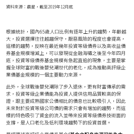
資料來源：晨星，截至2019年12月底
根據統計，國內65歲人口比例有逐年上升的趨勢，年齡越
大，投資選擇往往越趨保守，厭惡風險的程度也會提高，
這樣的趨勢，反映在最近幾年投資等級債券以及高收益債
券基金規模增減上，可以發現從金融海嘯之後至今年四月
底，投資等級債券基金規模有急起直追的現象，主要是掌
握全球財富的戰後嬰兒潮世代的老化，成為推動高評級企
業債基金規模的一個主要動力來源。
此外，全球戰後嬰兒潮除了步入退休，更有財富傳承的需
求，投資等級企業債能為投資人提供信用品質較高的保
證，跟主要成熟國家公債相比的債息也比較吸引人，因此
未來對於投資等級公司債的需求只會有增加的趨勢，而這
樣的特色吸引了資金的流入並帶來投資等級債券技術面的
支撐，是人口老化及低利環境趨勢下的投資首選。