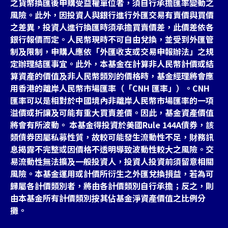
之貨幣換匯後申購受益權單位者，須自行承擔匯率變動之
風險。此外，因投資人與銀行進行外匯交易有賣價與買價
之差異，投資人進行換匯時須承擔買賣價差，此價差依各
銀行報價而定。人民幣現時不可自由兌換，並受到外匯管
制及限制，申購人應依「外匯收支或交易申報辦法」之規
定辦理結匯事宜。此外，本基金在計算非人民幣計價或結
算資產的價值及非人民幣類別的價格時，基金經理將會應
用香港的離岸人民幣市場匯率（「CNH 匯率」）。CNH
匯率可以是相對於中國境內非離岸人民幣市場匯率的一項
溢價或折讓及可能有重大買賣差價。因此，基金資產價值
將會有所波動。 本基金得投資於美國Rule 144A債券，該
類債券因屬私募性質，故較可能發生流動性不足，財務訊
息揭露不完整或因價格不透明導致波動性較大之風險。交
易流動性無法擴及一般投資人，投資人投資前須留意相關
風險。本基金運用或計價所衍生之外匯兌換損益，若為可
歸屬各計價類別者，將由各計價類別自行承擔；反之，則
由本基金所有計價類別按其佔基金淨資產價值之比例分
攤。