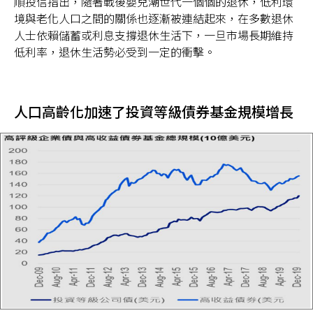
順投信指出，隨著戰後嬰兒潮世代一個個的退休，低利環
境與老化人口之間的關係也逐漸被連結起來，在多數退休
人士依賴儲蓄或利息支撐退休生活下，一旦市場長期維持
低利率，退休生活勢必受到一定的衝擊。
台灣
人口高齡化加速了投資等級債券基金規模增長
聯絡我們