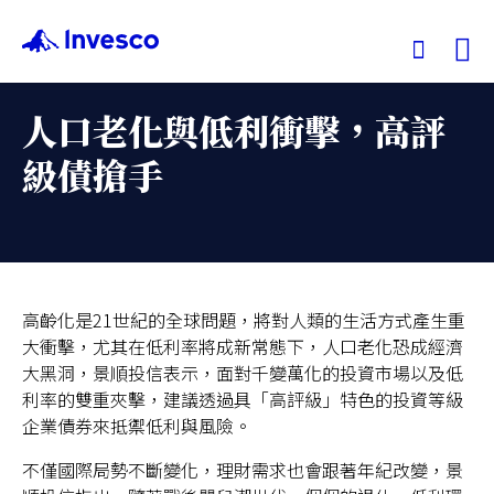
Ex
人口老化與低利衝擊，高評
我們的基金
級債搶手
投資觀點
投資教育
高齡化是21世紀的全球問題，將對人類的生活方式產生重
大衝擊，尤其在低利率將成新常態下，人口老化恐成經濟
服務中心
大黑洞，景順投信表示，面對千變萬化的投資市場以及低
利率的雙重夾擊，建議透過具「高評級」特色的投資等級
永續專區
企業債券來抵禦低利與風險。
不僅國際局勢不斷變化，理財需求也會跟著年紀改變，景
關於景順