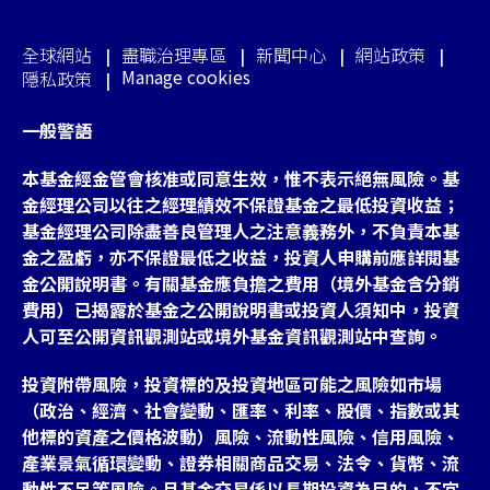
全球網站
盡職治理專區
新聞中心
網站政策
Manage cookies
隱私政策
一般警語
本基金經金管會核准或同意生效，惟不表示絕無風險。基
金經理公司以往之經理績效不保證基金之最低投資收益；
基金經理公司除盡善良管理人之注意義務外，不負責本基
金之盈虧，亦不保證最低之收益，投資人申購前應詳閱基
金公開說明書。有關基金應負擔之費用（境外基金含分銷
費用）已揭露於基金之公開說明書或投資人須知中，投資
人可至公開資訊觀測站或境外基金資訊觀測站中查詢。
投資附帶風險，投資標的及投資地區可能之風險如市場
（政治、經濟、社會變動、匯率、利率、股價、指數或其
他標的資產之價格波動）風險、流動性風險、信用風險、
產業景氣循環變動、證券相關商品交易、法令、貨幣、流
動性不足等風險。且基金交易係以長期投資為目的，不宜