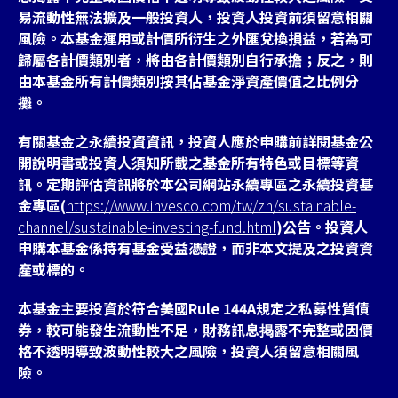
易流動性無法擴及一般投資人，投資人投資前須留意相關
風險。本基金運用或計價所衍生之外匯兌換損益，若為可
歸屬各計價類別者，將由各計價類別自行承擔；反之，則
由本基金所有計價類別按其佔基金淨資產價值之比例分
攤。
有關基金之永續投資資訊，投資人應於申購前詳閱基金公
開說明書或投資人須知所載之基金所有特色或目標等資
訊。定期評估資訊將於本公司網站永續專區之永續投資基
金專區(
https://www.invesco.com/tw/zh/sustainable-
channel/sustainable-investing-fund.html
)公告。投資人
申購本基金係持有基金受益憑證，而非本文提及之投資資
產或標的。
本基金主要投資於符合美國Rule 144A規定之私募性質債
券，較可能發生流動性不足，財務訊息掲露不完整或因價
格不透明導致波動性較大之風險，投資人須留意相關風
險。