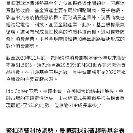
景順環球消費趨勢基金全方位掌握娛樂休閒題材，因應消
費型態改變，基金資產主要布局於網路購物、電子遊戲、
影音串流等疫情受惠族群，而除消費產業外，消費商機已
經跨足電信、科技，甚至金融產業。此外，基金根據景氣
循環，進可布局成長性較高的軟體科技商機，退可據守防
禦性消費產業，本基金現階段維持加碼因網路崛起形成的
數位消費趨勢。
截至2020年11月底，景順環球消費趨勢基金今年以來報酬
率為51.58%，領先漲幅為29.50%的MSCI世界非必需消費
品指數，在同類基金表現居冠，其中電商族群是2020年迄
今績效的主要貢獻來源。
Ido Cohen表示，長遠來看，在美國大選結果出爐後，金
融市場的不確定性消失，未來經濟成長率似乎很有機會重
現最近3至5年的走勢，但無論GDP成長率多少
緊扣消費科技趨勢，景順環球消費趨勢基金表