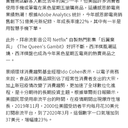
實體商店顧客人數比去年約減少一半，但美國許多消費者
使用手機或筆電在黑色星期五搶購商品，延續感恩節電商
業績熱潮！根據Adobe Analytics 統計，今年感恩節電商銷
售創下51億美元新紀錄、年成長率達22%，其中有一半是
用智慧手機下單。
台灣
此外，拜串流影音公司 Netflix* 自製熱門影集「后翼棄
聯絡我們
兵」《The Queen's Gambit》好評不斷，西洋棋風潮延
燒，西洋棋盤也成為今年黑色星期五電商的熱賣商品之
一。
景順環球消費趨勢基金經理Ido Cohen表示，以電子商務
來說，食品和消費品類別佔了經常性消費者支出的大宗，
加上新冠疫情改變了消費趨勢，更加速了全球數位化進
程，是十分期待的長期投資主題。根據華爾街日報顯示，
美國民眾使用串流平台的時間，在疫情期間出現爆炸性增
長，2019年11月，2000位美國受訪者平均每月花30美元
訂閱串流平台，到了2020年3月，這個數字一口氣增加到
37美元，增幅達23％。