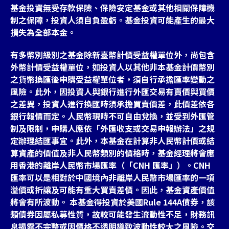
基金投資無受存款保險、保險安定基金或其他相關保障機
制之保障，投資人須自負盈虧。基金投資可能產生的最大
損失為全部本金。
有多幣別級別之基金除新臺幣計價受益權單位外，尚包含
外幣計價受益權單位，如投資人以其他非本基金計價幣別
之貨幣換匯後申購受益權單位者，須自行承擔匯率變動之
風險。此外，因投資人與銀行進行外匯交易有賣價與買價
之差異，投資人進行換匯時須承擔買賣價差，此價差依各
銀行報價而定。人民幣現時不可自由兌換，並受到外匯管
制及限制，申購人應依「外匯收支或交易申報辦法」之規
定辦理結匯事宜。此外，本基金在計算非人民幣計價或結
算資產的價值及非人民幣類別的價格時，基金經理將會應
用香港的離岸人民幣市場匯率（「CNH 匯率」）。CNH
匯率可以是相對於中國境內非離岸人民幣市場匯率的一項
溢價或折讓及可能有重大買賣差價。因此，基金資產價值
將會有所波動。 本基金得投資於美國Rule 144A債券，該
類債券因屬私募性質，故較可能發生流動性不足，財務訊
息揭露不完整或因價格不透明導致波動性較大之風險。交