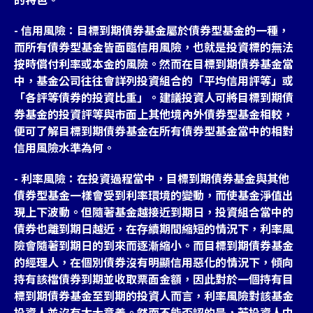
- 信用風險：目標到期債券基金屬於債券型基金的一種，
而所有債券型基金皆面臨信用風險，也就是投資標的無法
按時償付利率或本金的風險。然而在目標到期債券基金當
中，基金公司往往會詳列投資組合的「平均信用評等」或
「各評等債券的投資比重」。建議投資人可將目標到期債
券基金的投資評等與市面上其他境內外債券型基金相較，
便可了解目標到期債券基金在所有債券型基金當中的相對
信用風險水準為何。
- 利率風險：在投資過程當中，目標到期債券基金與其他
債券型基金一樣會受到利率環境的變動，而使基金淨值出
現上下波動。但隨著基金越接近到期日，投資組合當中的
債券也離到期日越近，在存續期間縮短的情況下，利率風
險會隨著到期日的到來而逐漸縮小。而目標到期債券基金
的經理人，在個別債券沒有明顯信用惡化的情況下，傾向
持有該檔債券到期並收取票面金額，因此對於一個持有目
標到期債券基金至到期的投資人而言，利率風險對該基金
投資人並沒有太大意義。然而不能否認的是，若投資人中