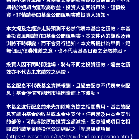
期待於短期內獲取高收益，投資人宜明辨風險，謹慎投
資。詳情請參閱基金公開說明書或投資人須知。
本文提及之經濟走勢預測不必然代表本基金之績效，本基
金投資風險請詳閱基金公開說明書。本文件內的觀點及預
測將不時轉變，而不會另行通知。本文所提供為舉例，絕
無個股/債券推薦之意，也不代表基金日後之必然持股。
投資人因不同時間進場，將有不同之投資績效，過去之績
效亦不代表未來績效之保證。
基金配息不代表基金實際報酬，且過去配息不代表未來配
息；基金淨值可能因市場因素而上下波動。
本基金進行配息前未先扣除應負擔之相關費用。基金的配
息可能由基金的收益或本金中支付。任何涉及由本金支出
的部份，可能導致原始投資金額減損。配息組成項目之相
關資料請至景順投信公司網站之「配息組成項目」
(
https://invesco.com/tw/zh/dividend-composition.html
)