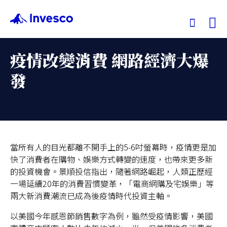
Ex
疫情改變消費 網路經濟大爆
我們的基金
發
投資觀點
投資教育
當所有人的目光都離不開手上的5-6吋螢幕時，疫情更是加
快了消費者在購物、娛樂方式轉變的速度，也帶來更多新
服務中心
的投資機會。景順投信指出，隨著網路崛起，人類正歷經
一場延續20年的消費習慣變革，「電商網購及宅娛樂」等
永續專區
兩大新消費潮流已成為後疫情時代投資主軸。
以美國今年感恩節銷售數字為例，雖然受疫情影響，美國
關於景順