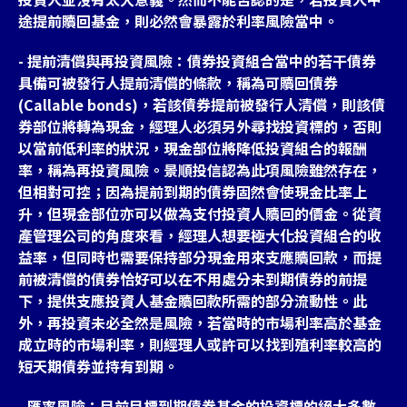
途提前贖回基金，則必然會暴露於利率風險當中。
- 提前清償與再投資風險：債券投資組合當中的若干債券
具備可被發行人提前清償的條款，稱為可贖回債券
(Callable bonds)，若該債券提前被發行人清償，則該債
券部位將轉為現金，經理人必須另外尋找投資標的，否則
以當前低利率的狀況，現金部位將降低投資組合的報酬
率，稱為再投資風險。景順投信認為此項風險雖然存在，
但相對可控；因為提前到期的債券固然會使現金比率上
升，但現金部位亦可以做為支付投資人贖回的價金。從資
產管理公司的角度來看，經理人想要極大化投資組合的收
益率，但同時也需要保持部分現金用來支應贖回款，而提
前被清償的債券恰好可以在不用處分未到期債券的前提
下，提供支應投資人基金贖回款所需的部分流動性。此
外，再投資未必全然是風險，若當時的市場利率高於基金
成立時的市場利率，則經理人或許可以找到殖利率較高的
短天期債券並持有到期。
- 匯率風險：目前目標到期債券基金的投資標的絕大多數