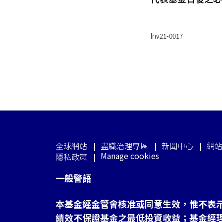
Inv21-0017
全球網站
盡職治理專區
新聞中心
網
Manage cookies
隱私政策
一般警語
本基金經金管會核准或同意生效，惟不表
績效不保證基金之最低投資收益；基金經