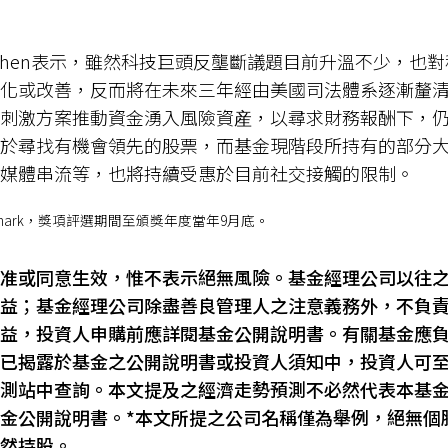
 Cohen表示，雖然科技巨頭反壟斷議題目前升溫不少，也
化或改善，反而將在未來三年經由美國司法體系逐漸釐
刺激方案推動資金湧入風險資産，以尋求財務報酬下，
於尋找有機會領先的股票，而基金現階段所持有的部分
媒體串流等，也將持續受惠於目前社交接觸的限制。
hmark，獎項評選期間至頒獎年度當年9月底。
准或同意生效，惟不表示絕無風險。基金經理公司以往
益；基金經理公司除盡善良管理人之注意義務外，不負
益，投資人申購前應詳閱基金公開說明書。有關基金應
已揭露於基金之公開說明書或投資人須知中，投資人可
測站中查詢。本文提及之經濟走勢預測不必然代表本基
金公開說明書。*本文所提之公司名稱僅為舉例，絕無個
然持股。