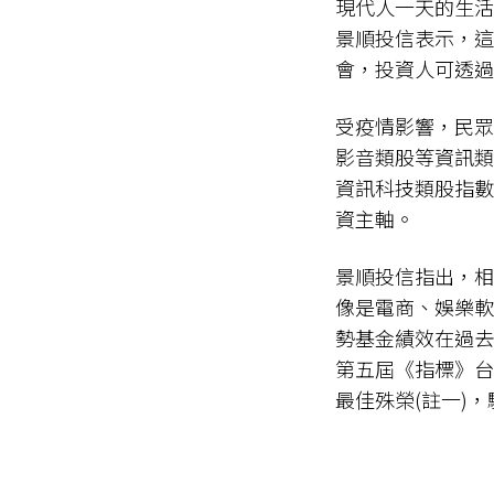
現代人一天的生活
景順投信表示，這
會，投資人可透過
受疫情影響，民眾
影音類股等資訊類股
資訊科技類股指數
資主軸。
景順投信指出，相
像是電商、娛樂軟
勢基金績效在過去
第五屆《指標》台
最佳殊榮(註一)