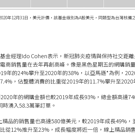
020年12月31日，美元計價，該基金級別為A股美元，同類型為台灣核
基金經理Ido Cohen表示，新冠肺炎疫情與保持社交距
電商銷售量在去年再創高峰。像是黑色星期五的網購銷
19年的24%攀升至2020年的38%，以亞馬遜*為例，20
.4%，佔整體消費的比重從2019年的11.7%攀升至2020
2020年的網購金額也較2019年成長93%，總金額高達7
時湧入58.3萬筆訂單。
線上精品的銷售量也高達580億美元，較2019年成長49%
比從12%推升至23%，成長幅度將近一倍，線上精品銷