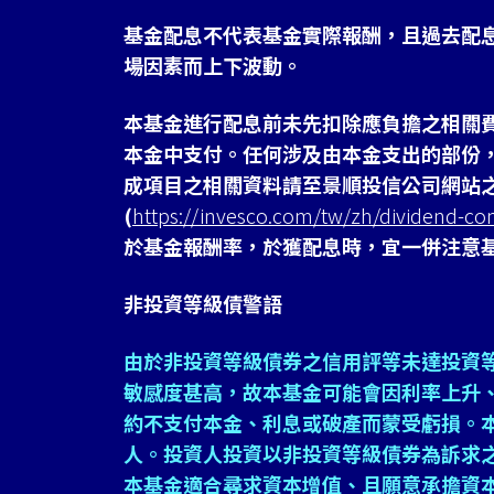
基金配息不代表基金實際報酬，且過去配
場因素而上下波動。
本基金進行配息前未先扣除應負擔之相關
本金中支付。任何涉及由本金支出的部份
成項目之相關資料請至景順投信公司網站
(
https://invesco.com/tw/zh/dividend-co
於基金報酬率，於獲配息時，宜一併注意
非投資等級債警語
由於非投資等級債券之信用評等未達投資
敏感度甚高，故本基金可能會因利率上升
約不支付本金、利息或破產而蒙受虧損。
人。投資人投資以非投資等級債券為訴求
本基金適合尋求資本增值、且願意承擔資