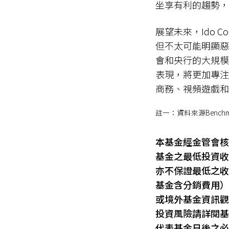
坐享有利的趨勢，
展望未來，Ido
但不太可能明顯惡
會和央行的大規模
表現，將更加專注
商務、視頻遊戲和
註一：資料來源Benc
本基金經金管會核
基金之最低投資收
亦不保證最低之收
基金含分銷費用）
或境外基金資訊觀
投資風險請詳閱基
代表基金日後之必