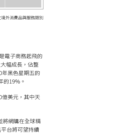
備之境外消費品與服務類別
離是電子商務起飛的
量大幅成長，佔整
20年黑色星期五的
年的19%。
40億美元，其中天
，並將網購在全球精
售平台將可望持續