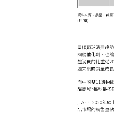
資料來源：晨星，截至2
(共7檔)
景順環球消費趨勢
關鍵催化劑，也讓
體消費的比重從20
週末網購銷量成長7
而中國雙11購物節
貓商城*每秒最多同
此外， 2020年
品市場的銷售量佔