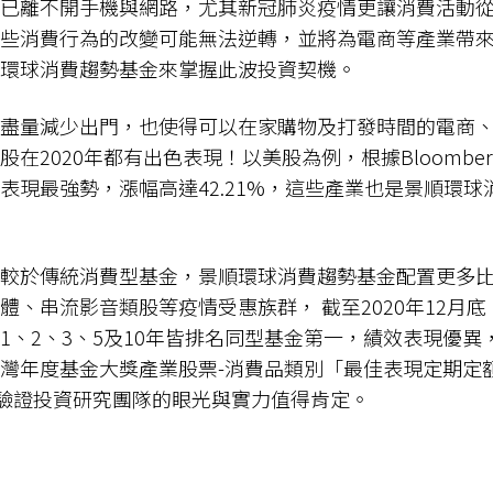
已離不開手機與網路，尤其新冠肺炎疫情更讓消費活動
些消費行為的改變可能無法逆轉，並將為電商等產業帶
環球消費趨勢基金來掌握此波投資契機。
盡量減少出門，也使得可以在家購物及打發時間的電商
在2020年都有出色表現！以美股為例，根據Bloomber
表現最強勢，漲幅高達42.21%，這些產業也是景順環球
較於傳統消費型基金，景順環球消費趨勢基金配置更多
體、串流影音類股等疫情受惠族群， 截至2020年12月
1、2、3、5及10年皆排名同型基金第一，績效表現優異，
灣年度基金大獎產業股票-消費品類別「最佳表現定期定
，驗證投資研究團隊的眼光與實力值得肯定。