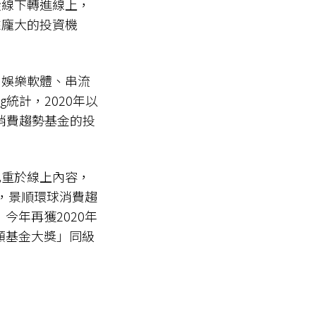
從線下轉進線上，
來龐大的投資機
、娛樂軟體、串流
g統計，2020年以
消費趨勢基金的投
比重於線上內容，
底，景順環球消費趨
今年再獲2020年
額基金大獎」同級