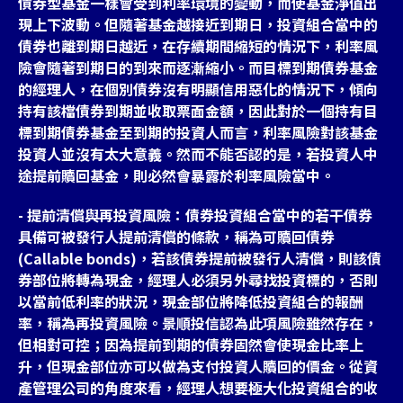
債券型基金一樣會受到利率環境的變動，而使基金淨值出
現上下波動。但隨著基金越接近到期日，投資組合當中的
債券也離到期日越近，在存續期間縮短的情況下，利率風
險會隨著到期日的到來而逐漸縮小。而目標到期債券基金
的經理人，在個別債券沒有明顯信用惡化的情況下，傾向
持有該檔債券到期並收取票面金額，因此對於一個持有目
標到期債券基金至到期的投資人而言，利率風險對該基金
投資人並沒有太大意義。然而不能否認的是，若投資人中
途提前贖回基金，則必然會暴露於利率風險當中。
- 提前清償與再投資風險：債券投資組合當中的若干債券
具備可被發行人提前清償的條款，稱為可贖回債券
(Callable bonds)，若該債券提前被發行人清償，則該債
券部位將轉為現金，經理人必須另外尋找投資標的，否則
以當前低利率的狀況，現金部位將降低投資組合的報酬
率，稱為再投資風險。景順投信認為此項風險雖然存在，
但相對可控；因為提前到期的債券固然會使現金比率上
升，但現金部位亦可以做為支付投資人贖回的價金。從資
產管理公司的角度來看，經理人想要極大化投資組合的收