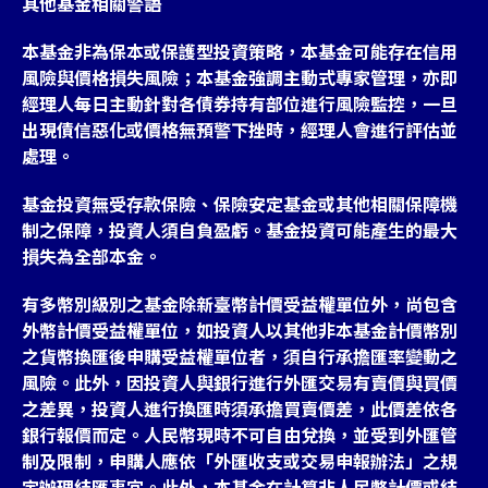
其他基金相關警語
本基金非為保本或保護型投資策略，本基金可能存在信用
風險與價格損失風險；本基金強調主動式專家管理，亦即
經理人每日主動針對各債券持有部位進行風險監控，一旦
出現債信惡化或價格無預警下挫時，經理人會進行評估並
處理。
基金投資無受存款保險、保險安定基金或其他相關保障機
制之保障，投資人須自負盈虧。基金投資可能產生的最大
損失為全部本金。
有多幣別級別之基金除新臺幣計價受益權單位外，尚包含
外幣計價受益權單位，如投資人以其他非本基金計價幣別
之貨幣換匯後申購受益權單位者，須自行承擔匯率變動之
風險。此外，因投資人與銀行進行外匯交易有賣價與買價
之差異，投資人進行換匯時須承擔買賣價差，此價差依各
銀行報價而定。人民幣現時不可自由兌換，並受到外匯管
制及限制，申購人應依「外匯收支或交易申報辦法」之規
定辦理結匯事宜。此外，本基金在計算非人民幣計價或結