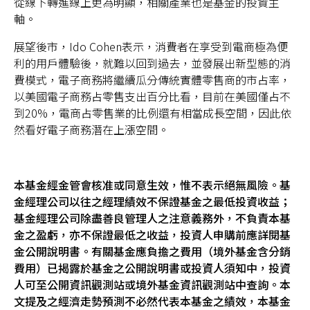
從線下轉進線上更為明顯，相關產業也是基金的投資主
軸。
展望後市，Ido Cohen表示，消費者在享受到電商極為便
利的用戶體驗後，就難以回到過去，並發展出新型態的消
費模式，電子商務將繼續瓜分傳統實體零售商的市占率，
以美國電子商務占零售支出百分比看，目前在美國僅占不
到20%，電商占零售業的比例還有相當成長空間，因此依
然看好電子商務潛在上漲空間。
本基金經金管會核准或同意生效，惟不表示絕無風險。基
金經理公司以往之經理績效不保證基金之最低投資收益；
基金經理公司除盡善良管理人之注意義務外，不負責本基
金之盈虧，亦不保證最低之收益，投資人申購前應詳閱基
金公開說明書。有關基金應負擔之費用（境外基金含分銷
費用）已揭露於基金之公開說明書或投資人須知中，投資
人可至公開資訊觀測站或境外基金資訊觀測站中查詢。本
文提及之經濟走勢預測不必然代表本基金之績效，本基金