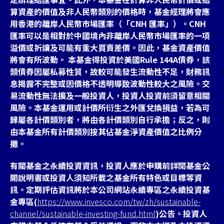
算資產的價值及非人民幣類別的價格時，基金經理將會應
用香港的離岸人民幣市場匯率（「CNH 匯率」）。CNH
匯率可以是相對於中國境內非離岸人民幣市場匯率的一項
溢價或折讓及可能有重大買賣差價。因此，基金資產價值
將會有所波動。 本基金得投資於美國Rule 144A債券，該
類債券因屬私募性質，故較可能發生流動性不足，財務訊
息揭露不完整或因價格不透明導致波動性較大之風險。交
易流動性無法擴及一般投資人，投資人投資前須留意相關
風險。本基金運用或計價所衍生之外匯兌換損益，若為可
歸屬各計價類別者，將由各計價類別自行承擔；反之，則
由本基金所有計價類別按其佔基金淨資產價值之比例分
攤。
有關基金之永續投資資訊，投資人應於申購前詳閱基金公
開說明書或投資人須知所載之基金所有特色或目標等資
訊。定期評估資訊將於本公司網站永續專區之永續投資基
金專區(
https://www.invesco.com/tw/zh/sustainable-
channel/sustainable-investing-fund.html
)公告。投資人