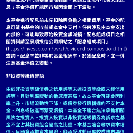
息；基金淨值可能因市場因素而上下波動。
本基金進行配息前未先扣除應負擔之相關費用。基金的配
息可能由基金的收益或本金中支付。任何涉及由本金支出
的部份，可能導致原始投資金額減損。配息組成項目之相
關資料請至景順投信公司網站之「配息組成項目」
(
https://invesco.com/tw/zh/dividend-composition.html
)
查詢。配息率並非等於基金報酬率，於獲配息時，宜一併
注意基金淨值之變動。
非投資等級債警語
由於非投資等級債券之信用評等未達投資等級或未經信用
評等，且對利率變動的敏感度甚高，故本基金可能會因利
率上升、市場流動性下降，或債券發行機構違約不支付本
金、利息或破產而蒙受虧損。本基金不適合無法承擔相關
風險之投資人。投資人投資以非投資等級債券為訴求之基
金不宜占其投資組合過高之比重。本基金適合尋求資本增
值、且願意承擔資本風險、能承受波動程度較成熟市場債