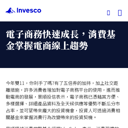
Ex
電子商務快速成長，消費基
我們的基金
金掌握電商線上趨勢
投資觀點
投資教育
今年雙11，你剁手了嗎?有了五倍券的加持，加上社交距
離措施，許多消費者增加對電子商務平台的使用，進而推
服務中心
動電商的發展，景順投信表示，電子商務已憑藉其方便、
多樣選擇、詳細產品資料及全天候供應等優勢不斷瓜分市
永續專區
占率，並可望帶來龐大的投資機會，投資人可透過消費相
關基金來掌握消費行為改變帶來的投資契機。
關於景順