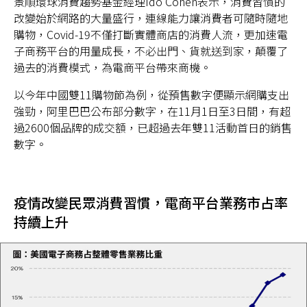
景順環球消費趨勢基金經理Ido Cohen表示，消費習慣的
改變始於網路的大量盛行，連線能力讓消費者可隨時隨地
購物，Covid-19不僅打斷實體商店的消費人流，更加速電
子商務平台的用量成長，不必出門、貨就送到家，顛覆了
過去的消費模式，為電商平台帶來商機。
台灣
以今年中國雙11購物節為例，從預售數字便顯示網購支出
聯絡我們
強勁，阿里巴巴公布部分數字，在11月1日至3日間，有超
過2600個品牌的成交額，已超過去年雙11活動首日的銷售
數字。
疫情改變民眾消費習慣，電商平台業務市占率
持續上升