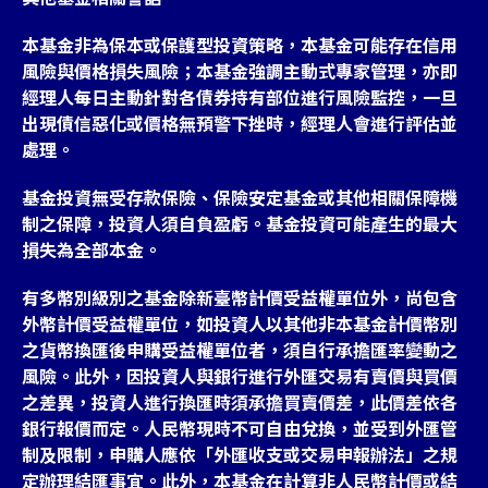
本基金非為保本或保護型投資策略，本基金可能存在信用
風險與價格損失風險；本基金強調主動式專家管理，亦即
經理人每日主動針對各債券持有部位進行風險監控，一旦
出現債信惡化或價格無預警下挫時，經理人會進行評估並
處理。
基金投資無受存款保險、保險安定基金或其他相關保障機
制之保障，投資人須自負盈虧。基金投資可能產生的最大
損失為全部本金。
有多幣別級別之基金除新臺幣計價受益權單位外，尚包含
外幣計價受益權單位，如投資人以其他非本基金計價幣別
之貨幣換匯後申購受益權單位者，須自行承擔匯率變動之
風險。此外，因投資人與銀行進行外匯交易有賣價與買價
之差異，投資人進行換匯時須承擔買賣價差，此價差依各
銀行報價而定。人民幣現時不可自由兌換，並受到外匯管
制及限制，申購人應依「外匯收支或交易申報辦法」之規
定辦理結匯事宜。此外，本基金在計算非人民幣計價或結