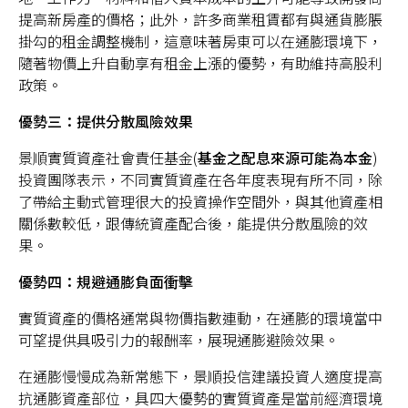
提高新房產的價格；此外，許多商業租賃都有與通貨膨脹
掛勾的租金調整機制，這意味著房東可以在通膨環境下，
隨著物價上升自動享有租金上漲的優勢，有助維持高股利
政策。
優勢三：提供分散風險效果
景順實質資產社會責任基金(
基金之配息來源可能為本金
)
投資團隊表示，不同實質資產在各年度表現有所不同，除
了帶給主動式管理很大的投資操作空間外，與其他資產相
關係數較低，跟傳統資產配合後，能提供分散風險的效
果。
優勢四：規避通膨負面衝擊
實質資產的價格通常與物價指數連動，在通膨的環境當中
可望提供具吸引力的報酬率，展現通膨避險效果。
在通膨慢慢成為新常態下，景順投信建議投資人適度提高
抗通膨資產部位，具四大優勢的實質資產是當前經濟環境