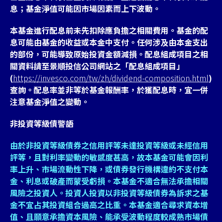
息；基金淨值可能因市場因素而上下波動。
本基金進行配息前未先扣除應負擔之相關費用。基金的配
息可能由基金的收益或本金中支付。任何涉及由本金支出
的部份，可能導致原始投資金額減損。配息組成項目之相
關資料請至景順投信公司網站之「配息組成項目」
(
https://invesco.com/tw/zh/dividend-composition.html
)
查詢。配息率並非等於基金報酬率，於獲配息時，宜一併
注意基金淨值之變動。
非投資等級債警語
由於非投資等級債券之信用評等未達投資等級或未經信用
評等，且對利率變動的敏感度甚高，故本基金可能會因利
率上升、市場流動性下降，或債券發行機構違約不支付本
金、利息或破產而蒙受虧損。本基金不適合無法承擔相關
風險之投資人。投資人投資以非投資等級債券為訴求之基
金不宜占其投資組合過高之比重。本基金適合尋求資本增
值、且願意承擔資本風險、能承受波動程度較成熟市場債