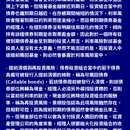
現上下波動。但隨著基金越接近到期日，投資組合當中的
債券也離到期日越近，在存續期間縮短的情況下，利率風
險會隨著到期日的到來而逐漸縮小。而目標到期債券基金
的經理人，在個別債券沒有明顯信用惡化的情況下，傾向
持有該檔債券到期並收取票面金額，因此對於一個持有目
標到期債券基金至到期的投資人而言，利率風險對該基金
投資人並沒有太大意義。然而不能否認的是，若投資人中
途提前贖回基金，則必然會暴露於利率風險當中。
- 提前清償與再投資風險：債券投資組合當中的若干債券
具備可被發行人提前清償的條款，稱為可贖回債券
(Callable bonds)，若該債券提前被發行人清償，則該債
券部位將轉為現金，經理人必須另外尋找投資標的，否則
以當前低利率的狀況，現金部位將降低投資組合的報酬
率，稱為再投資風險。景順投信認為此項風險雖然存在，
但相對可控；因為提前到期的債券固然會使現金比率上
升，但現金部位亦可以做為支付投資人贖回的價金。從資
產管理公司的角度來看，經理人想要極大化投資組合的收