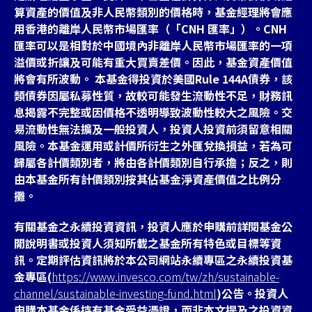
算資產的價值及非人民幣類別的價格時，基金經理將會應
用香港的離岸人民幣市場匯率（「CNH 匯率」）。CNH
匯率可以是相對於中國境內非離岸人民幣市場匯率的一項
溢價或折讓及可能有重大買賣差價。因此，基金資產價值
將會有所波動。 本基金得投資於美國Rule 144A債券，該
類債券因屬私募性質，故較可能發生流動性不足，財務訊
息揭露不完整或因價格不透明導致波動性較大之風險。交
易流動性無法擴及一般投資人，投資人投資前須留意相關
風險。本基金運用或計價所衍生之外匯兌換損益，若為可
歸屬各計價類別者，將由各計價類別自行承擔；反之，則
由本基金所有計價類別按其佔基金淨資產價值之比例分
攤。
有關基金之永續投資資訊，投資人應於申購前詳閱基金公
開說明書或投資人須知所載之基金所有特色或目標等資
訊。定期評估資訊將於本公司網站永續專區之永續投資基
金專區(
https://www.invesco.com/tw/zh/sustainable-
channel/sustainable-investing-fund.html
)公告。投資人
申購本基金係持有基金受益憑證，而非本文提及之投資資