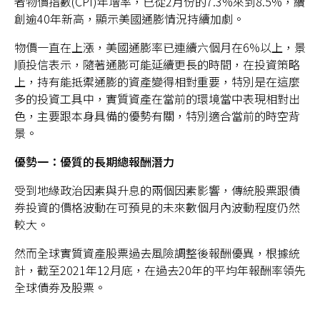
者物價指數(CPI)年增率，已從2月份的7.3%來到8.5%，續
創逾40年新高，顯示美國通膨情況持續加劇。
物價一直在上漲，美國通膨率已連續六個月在6%以上，景
順投信表示，隨著通膨可能延續更長的時間，在投資策略
台灣
上，持有能抵禦通膨的資產變得相對重要，特別是在這麼
多的投資工具中，實質資產在當前的環境當中表現相對出
聯絡我們
色，主要跟本身具備的優勢有關，特別適合當前的時空背
景。
優勢一：優質的長期總報酬潛力
受到地緣政治因素與升息的兩個因素影響，傳統股票跟債
券投資的價格波動在可預見的未來數個月內波動程度仍然
較大。
然而全球實質資產股票過去風險調整後報酬優異，根據統
計，截至2021年12月底，在過去20年的平均年報酬率領先
全球債券及股票。