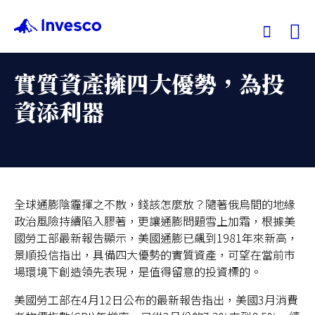
Ex
實質資產擁四大優勢，為投
我們的基金
資添利器
投資觀點
投資教育
全球通膨陰霾揮之不散，錢該怎麼放？隨著俄烏間的地緣
政治風險持續陷入膠著，更讓通膨問題雪上加霜，根據美
服務中心
國勞工部最新報告顯示，美國通膨已飆到1981年來新高，
景順投信指出，具備四大優勢的實質資產，可望在當前市
永續專區
場環境下創造領先表現，是值得留意的投資標的。
美國勞工部在4月12日公布的最新報告指出，美國3月消費
關於景順