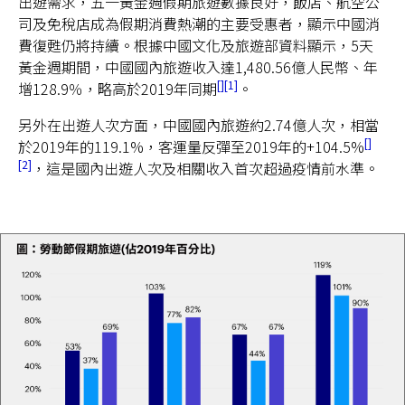
出遊需求，五一黃金週假期旅遊數據良好，飯店、航空公
司及免稅店成為假期消費熱潮的主要受惠者，顯示中國消
費復甦仍將持續。根據中國文化及旅遊部資料顯示，5天
黃金週期間，中國國內旅遊收入達1,480.56億人民幣、年
1
增128.9％，略高於2019年同期
。
台灣
另外在出遊人次方面，中國國內旅遊約2.74億人次，相當
聯絡我們
於2019年的119.1%，客運量反彈至2019年的+104.5%
2
，這是國內出遊人次及相關收入首次超過疫情前水準。