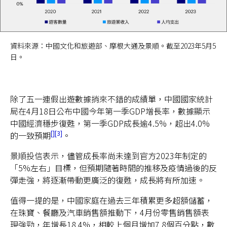
資料來源：中國文化和旅遊部、摩根大通及景順。截至2023年5月5
日。
除了五一連假出遊數據捎來不錯的成績單，中國國家統計
局在4月18日公布中國今年第一季GDP增長率，數據顯示
中國經濟穩步復甦，第一季GDP成長逾4.5%，超出4.0%
3
的一致預期
。
景順投信表示，儘管成長率尚未達到官方2023年制定的
「5%左右」目標，但預期隨著時間的推移及疫情過後的反
彈走強，將逐漸帶動更廣泛的復甦，成長將有所加速。
值得一提的是，中國家庭在過去三年積累更多超額儲蓄，
在珠寶、餐廳及汽車銷售額推動下，4月份零售銷售額表
現強勁，年增長18.4%，相較上個月增加7.8個百分點，數