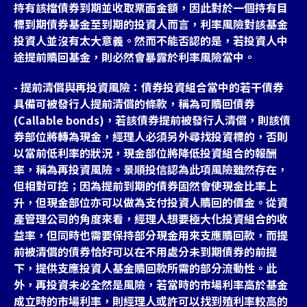
持有該檔債券到期並收取票面金額，因此對於一個持有目
標到期債券基金至到期的投資人而言，利率風險對該基金
投資人並沒有太大意義。然而不能否認的是，若投資人中
途提前贖回基金，則必然會暴露於利率風險當中。
- 提前清償與再投資風險：債券投資組合當中的若干債券
具備可被發行人提前清償的條款，稱為可贖回債券
(Callable bonds)，若該債券提前被發行人清償，則該債
券部位將轉為現金，經理人必須另外尋找投資標的，否則
以當前低利率的狀況，現金部位將降低投資組合的報酬
率，稱為再投資風險。景順投信認為此項風險雖然存在，
但相對可控；因為提前到期的債券固然會使現金比率上
升，但現金部位亦可以做為支付投資人贖回的價金。從資
產管理公司的角度來看，經理人想要極大化投資組合的收
益率，但同時也需要保持部分現金用來支應贖回款，而提
前被清償的債券恰好可以在不用處分未到期債券的前提
下，提供支應投資人基金贖回款所需的部分流動性。此
外，再投資未必全然是風險，若當時的市場利率高於基金
成立時的市場利率，則經理人或許可以找到殖利率較高的