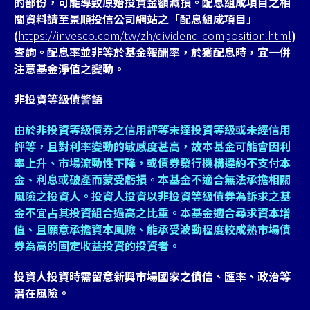
的部份，可能導致原始投資金額減損。配息組成項目之相
關資料請至景順投信公司網站之「配息組成項目」
(
https://invesco.com/tw/zh/dividend-composition.html
)
查詢。配息率並非等於基金報酬率，於獲配息時，宜一併
注意基金淨值之變動。
非投資等級債警語
由於非投資等級債券之信用評等未達投資等級或未經信用
評等，且對利率變動的敏感度甚高，故本基金可能會因利
率上升、市場流動性下降，或債券發行機構違約不支付本
金、利息或破產而蒙受虧損。本基金不適合無法承擔相關
風險之投資人。投資人投資以非投資等級債券為訴求之基
金不宜占其投資組合過高之比重。本基金適合尋求資本增
值、且願意承擔資本風險、能承受波動程度較成熟市場債
券為高的固定收益投資的投資者。
投資人投資時需留意新興市場國家之債信、匯率、政治等
潛在風險。