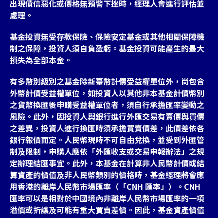
出現債信惡化或價格無預警下挫時，經理人會進行評估並
處理。
基金投資無受存款保險、保險安定基金或其他相關保障機
制之保障，投資人須自負盈虧。基金投資可能產生的最大
損失為全部本金。
有多幣別級別之基金除新臺幣計價受益權單位外，尚包含
外幣計價受益權單位，如投資人以其他非本基金計價幣別
之貨幣換匯後申購受益權單位者，須自行承擔匯率變動之
風險。此外，因投資人與銀行進行外匯交易有賣價與買價
之差異，投資人進行換匯時須承擔買賣價差，此價差依各
銀行報價而定。人民幣現時不可自由兌換，並受到外匯管
制及限制，申購人應依「外匯收支或交易申報辦法」之規
定辦理結匯事宜。此外，本基金在計算非人民幣計價或結
算資產的價值及非人民幣類別的價格時，基金經理將會應
用香港的離岸人民幣市場匯率（「CNH 匯率」）。CNH
匯率可以是相對於中國境內非離岸人民幣市場匯率的一項
溢價或折讓及可能有重大買賣差價。因此，基金資產價值