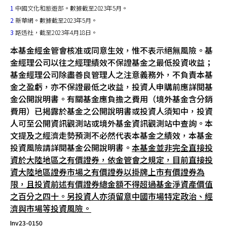
1
中國文化和旅遊部。數據截至2023年5月。
2
新華網。數據截至2023年5月。
3
路透社，截至2023年4月18日。
本基金經金管會核准或同意生效，惟不表示絕無風險。基
金經理公司以往之經理績效不保證基金之最低投資收益；
基金經理公司除盡善良管理人之注意義務外，不負責本基
金之盈虧，亦不保證最低之收益，投資人申購前應詳閱基
金公開說明書。有關基金應負擔之費用（境外基金含分銷
費用）已揭露於基金之公開說明書或投資人須知中，投資
人可至公開資訊觀測站或境外基金資訊觀測站中查詢。本
文提及之經濟走勢預測不必然代表本基金之績效，本基金
投資風險請詳閱基金公開說明書。
本基金並非完全直接投
資於大陸地區之有價證券，依金管會之規定，目前直接投
資大陸地區證券市場之有價證券以掛牌上市有價證券為
限，且投資前述有價證券總金額不得超過基金淨資產價值
之百分之四十。另投資人亦須留意中國市場特定政治、經
濟與市場等投資風險。
Inv23-0150