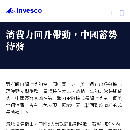
Ex
消費力回升帶動，中國蓄勢
我們的基金
待發
投資觀點
投資教育
眾所矚目解封後的第一個中國「五一黃金週」出遊數據出
現強勁 V 型復甦，景順投信表示，疫情三年的非常時期過
服務中心
後，中國經濟無論在第一季GDP數據或是解封後第一個黃
金週消費，皆有出色表現，顯示中國已漸回到疫情前的成
永續專區
長軌道上。
景順投信指出，中國5天勞動節假期釋放了被壓抑的國內
關於景順