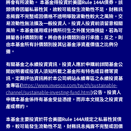
將會有所波動。 本基金得投資於美國Rule 144A債券，該
類債券因屬私募性質，故較可能發生流動性不足，財務訊
息揭露不完整或因價格不透明導致波動性較大之風險。交
易流動性無法擴及一般投資人，投資人投資前須留意相關
風險。本基金運用或計價所衍生之外匯兌換損益，若為可
歸屬各計價類別者，將由各計價類別自行承擔；反之，則
由本基金所有計價類別按其佔基金淨資產價值之比例分
攤。
有關基金之永續投資資訊，投資人應於申購前詳閱基金公
開說明書或投資人須知所載之基金所有特色或目標等資
訊。定期評估資訊將於本公司網站永續專區之永續投資基
金專區(
https://www.invesco.com/tw/zh/sustainable-
channel/sustainable-investing-fund.html
)公告。投資人
申購本基金係持有基金受益憑證，而非本文提及之投資資
產或標的。
本基金主要投資於符合美國Rule 144A規定之私募性質債
券，較可能發生流動性不足，財務訊息掲露不完整或因價