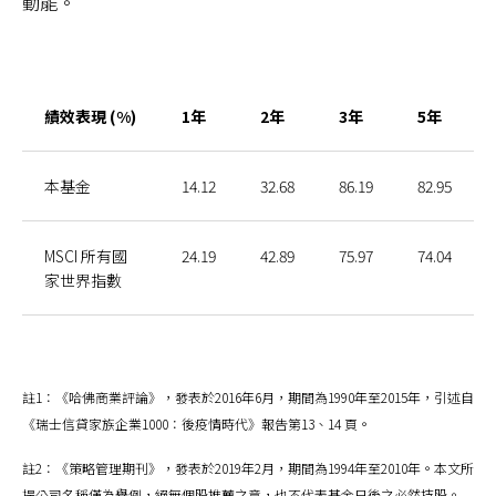
動能。
績效表現 (%)
1年
2年
3年
5年
本基金
14.12
32.68
86.19
82.95
MSCI 所有國
24.19
42.89
75.97
74.04
家世界指數
註1：《哈佛商業評論》，發表於2016年6月，期間為1990年至2015年，引述自
《瑞士信貸家族企業1000：後疫情時代》報告第13、14 頁。
註2：《策略管理期刊》，發表於2019年2月，期間為1994年至2010年。本文所
提公司名稱僅為舉例，絕無個股推薦之意，也不代表基金日後之必然持股。