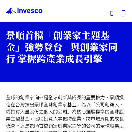
Ex
景順首檔「創業家主題基
我們的基金
金」強勢登台 - 與創業家同
行 掌握跨產業成長引擎
投資觀點
投資教育
服務中心
全球的創業家向來是全球創新與成長的重要推力，景順投
信在台灣推出景順全球創業家基金，為以「公司創辦人、
或持有大量股份之個人的公司」為核心選股標準的全球股
永續專區
票主題基金，協助投資人掌握跨產業、跨市場周期的成長
機會。這是景順首檔鎖定創業家主導的公司的全球股票型
關於景順