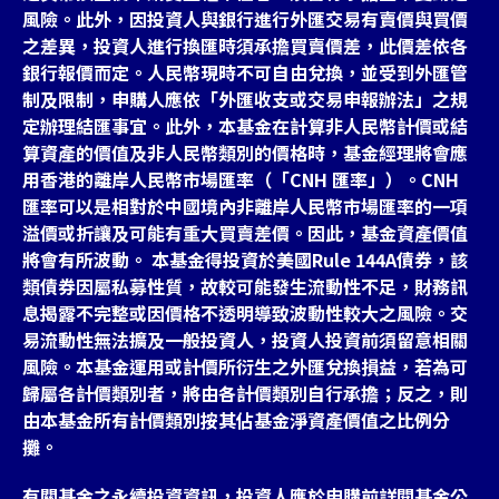
風險。此外，因投資人與銀行進行外匯交易有賣價與買價
之差異，投資人進行換匯時須承擔買賣價差，此價差依各
銀行報價而定。人民幣現時不可自由兌換，並受到外匯管
制及限制，申購人應依「外匯收支或交易申報辦法」之規
定辦理結匯事宜。此外，本基金在計算非人民幣計價或結
算資產的價值及非人民幣類別的價格時，基金經理將會應
用香港的離岸人民幣市場匯率（「CNH 匯率」）。CNH
匯率可以是相對於中國境內非離岸人民幣市場匯率的一項
溢價或折讓及可能有重大買賣差價。因此，基金資產價值
將會有所波動。 本基金得投資於美國Rule 144A債券，該
類債券因屬私募性質，故較可能發生流動性不足，財務訊
息揭露不完整或因價格不透明導致波動性較大之風險。交
易流動性無法擴及一般投資人，投資人投資前須留意相關
風險。本基金運用或計價所衍生之外匯兌換損益，若為可
歸屬各計價類別者，將由各計價類別自行承擔；反之，則
由本基金所有計價類別按其佔基金淨資產價值之比例分
攤。
有關基金之永續投資資訊，投資人應於申購前詳閱基金公