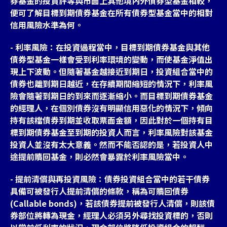
券基金的投資評等與市面上其他境內外債券型基金相較，
便可了解目標到期債券基金在所有債券型基金當中的相對
信用風險水準為何。
- 利率風險：在投資過程當中，目標到期債券基金與其他
債券型基金一樣會受到利率環境的變動，而使基金淨值出
現上下波動。但隨著基金越接近到期日，投資組合當中的
債券也離到期日越近，在存續期間縮短的情況下，利率風
險會隨著到期日的到來而逐漸縮小。而目標到期債券基金
的經理人，在個別債券沒有明顯信用惡化的情況下，傾向
持有該檔債券到期並收取票面金額，因此對於一個持有目
標到期債券基金至到期的投資人而言，利率風險對該基金
投資人並沒有太大意義。然而不能否認的是，若投資人中
途提前贖回基金，則必然會暴露於利率風險當中。
- 提前清償與再投資風險：債券投資組合當中的若干債券
具備可被發行人提前清償的條款，稱為可贖回債券
(Callable bonds)，若該債券提前被發行人清償，則該債
券部位將轉為現金，經理人必須另外尋找投資標的，否則