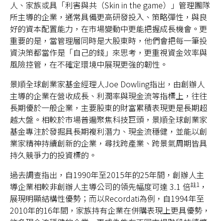
人、家族或具「利害與共（Skin in the game）」管理團隊
所主導的企業，通常具備更高研發投入、策略彈性，與良
好的資本配置能力，在市場變動中更能把握成長機會。更
重要的是，當管理層同時是大股東時，他們會把每一筆投
資決策都當作是「自己的錢」來思考，更重視資金效率與
風險控管，在不確定環境中展現更強的韌性。
景順全球創業家基金經理人Joe Dowling指出，由創辦人
主導的企業在營收成長、利潤率與現金流等指標上，往往
長期優於一般企業，主要股東的財富累積表現更是長期超
越大盤。相較於市場普遍聚焦科技巨頭，景順全球創業家
基金專注於發掘具長期複利潛力、現金流穩健，並能以創
業家精神持續創新的企業，尋找跨產業、跨景氣周期皆具
持久競爭力的投資標的。
過去調查指出，自1990年至2015年的25年間，創辦人主
註1
導企業相較非創辦人主導公司的領先幅度可達 3.1 倍
，
展現明顯結構性優勢；而以Recordati為例，自1994年至
2010年的16年間，家族持有企業在併購表現上更具優勢，