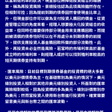
以當前低利率的狀況，現金部位將降低投資組合的報酬
率，稱為再投資風險。景順投信認為此項風險雖然存在，
但相對可控；因為提前到期的債券固然會使現金比率上
升，但現金部位亦可以做為支付投資人贖回的價金。從資
產管理公司的角度來看，經理人想要極大化投資組合的收
益率，但同時也需要保持部分現金用來支應贖回款，而提
前被清償的債券恰好可以在不用處分未到期債券的前提
下，提供支應投資人基金贖回款所需的部分流動性。此
外，再投資未必全然是風險，若當時的市場利率高於基金
成立時的市場利率，則經理人或許可以找到殖利率較高的
短天期債券並持有到期。
- 匯率風險：目前目標到期債券基金的投資標的絕大多數
以美元計價債券為主。在基礎幣別為美元的情況下，美元
級別投資人相對於其他非美元級別投資人，所面對的匯率
風險相對較低，因為投資標的多為美元，級別計價幣別亦
為美元；然而當投資人使用新台幣進行投資時，確實需要
留意美元與新台幣之間的匯率波動。