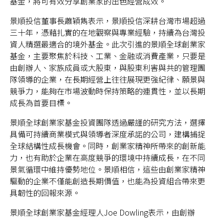
基金，將可有效分享創業家的出色經營成效。
景順投信董事長蕭穎雋表示，景順投信深耕台灣市場超過
三十年，憑藉扎實的在地觀察與專業經驗，持續為台灣投
資人精選最適合的境外基金。此次引進的景順全球創業家
台灣
基金，主要聚焦於科技、工業、金融或消費產業，只要是
由創辦人、家族成員或大股東，與股東利害與共的管理團
聯絡我們
隊領導的企業，在長期經營上往往展現更強紀律、願景與
競爭力，能夠在市場波動時保持策略的連貫性，並以長期
成長為首要目標。
景順全球創業家基金投資團隊透過嚴謹的研究方法，選擇
具備可持續商業模式與領導者深度承諾的公司，建構捕捉
全球結構性成長機會。同時，創業家精神所帶來的創新能
力，也有助於企業在高度競爭的環境中持續成長，在不同
景氣循環中維持優勢地位。景順相信，這些由創業家精神
驅動的企業不僅能創造長期價值，也能為投資組合帶來更
具韌性的回報來源。
景順全球創業家基金經理人Joe Dowling表示，由創辦