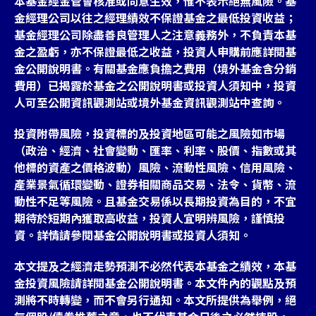
本基金經金管會核准或同意生效，惟不表示絕無風險。基
金經理公司以往之經理績效不保證基金之最低投資收益；
基金經理公司除盡善良管理人之注意義務外，不負責本基
金之盈虧，亦不保證最低之收益，投資人申購前應詳閱基
金公開說明書。有關基金應負擔之費用（境外基金含分銷
費用）已揭露於基金之公開說明書或投資人須知中，投資
人可至公開資訊觀測站或境外基金資訊觀測站中查詢。
投資附帶風險，投資標的及投資地區可能之風險如市場
（政治、經濟、社會變動、匯率、利率、股價、指數或其
他標的資產之價格波動）風險、流動性風險、信用風險、
產業景氣循環變動、證券相關商品交易、法令、貨幣、流
動性不足等風險。且基金交易係以長期投資為目的，不宜
期待於短期內獲取高收益，投資人宜明辨風險，謹慎投
資。詳情請參閱基金公開說明書或投資人須知。
本文提及之經濟走勢預測不必然代表本基金之績效，本基
金投資風險請詳閱基金公開說明書。本文件內的觀點及預
測將不時轉變，而不會另行通知。本文所提供為舉例，絕