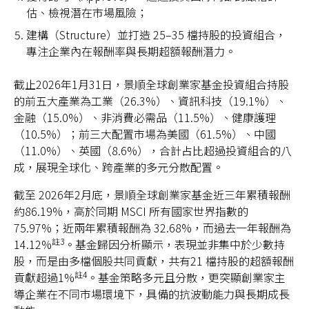
估、檢視潛在市場風險；
建構（Structure）並打造 25–35 檔持股的投資組合，
專注企業內在報酬率與長期超額報酬潛力。
截止2026年1月31日，景順全球創業家基金投資組合持股
的前五大產業為工業（26.3%）、資訊科技（19.1%）、
金融（15.0%）、非消費必需品（11.5%）、健康護理
（10.5%）；前三大配置市場為美國（61.5%）、中國
（11.0%）、英國（8.6%），合計占比超過投資組合的八
成，展現全球化、跨產業的多元分散配置。
截至 2026年2月底，景順全球創業家基金近三年累積報酬
約86.19%，高於同期 MSCI 所有國家世界指數的
75.97%；近兩年累積報酬為 32.68%，而過去一年報酬為
註3
14.12%
。基金歸因分析顯示，表現並非集中於少數持
股，而是由多檔個股共同貢獻，共有21 檔持股的超額報酬
註4
貢獻超過1%
。基金策略多元且分散，更突顯創業家主
導企業在不同市場環境下，具備的抗波動能力與長期成長