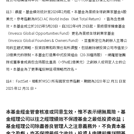
註3：晨星，基金績效統計至2026年2月底。本基金為景順全球創業家基金A股
美元，參考指數為MSCI AC World Index（Net Total Return），皆為含息績
效。本基金成立於2015年5月20日，自2022年4月 29日起，景順環球機會基金
（Invesco Global Opportunities Fund）更名為景順全球創業家基金
（Invesco Global Founders & Owners Fund），並重新定位為創辦人主導公
司的主題式策略，投資目標和政策也有所調整，包括刪除被投資公司市值至少
10億美元的限制。本基金打造集中式投資組合（20-30檔持股），網羅管理團
隊或董事會成員包含持股比重高（>5%或1億美元）之創辦人或特定人士的公
司。本基金為了更準確反映這項策略而改名。
註4： FactSet，相較於MSCI 所有國家世界指數，期間為2020 年12 月31 日至
2025 年12 月31 日。
本基金經金管會核准或同意生效，惟不表示絕無風險。基
金經理公司以往之經理績效不保證基金之最低投資收益；
基金經理公司除盡善良管理人之注意義務外，不負責本基
金之盈虧，亦不保證最低之收益，投資人申購前應詳閱基