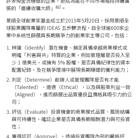
許多現金流穩健的企業，更成為能在不同市場階段持續擴
註2
張的「連續收購大師」
。
景順全球創業家基金成立於2015年5月20日，採用景順全
球股票團隊專屬的 IDEAS 五步驟流程，自全球逾600家企
業中系統性篩選具長期競爭力的創業家主導公司，包括：
辨識（Identify）潛在機會、鎖定具備卓越商業模式或
明確「利害與共」特質的企業，例如管理層是否投入至
少 1 億美元，或擁有 5% 股權、是否具備紀律性的資本
配置紀錄，及在競爭環境中展現長期穩健的獲利能力；
判定（Determine）創辦人或管理團隊是否有才能
（Talented）、道德（Ethical），以及與股東利益一致
（Aligned），進而篩選出品質優良且價格具吸引力的公
司；
評估（Evaluate）投資機會的商業模式品質、風險結構
與可持續性，確認企業是否具備長期報酬潛力與可投資
性；
獲得認可（Approve），透過投資團隊內部的嚴格評