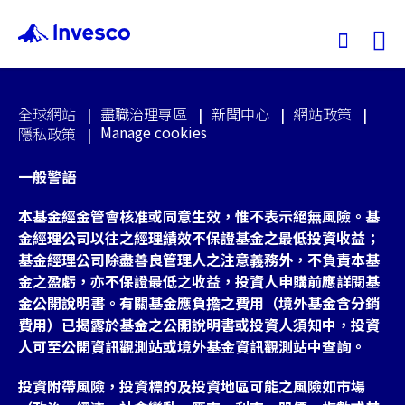
Ex
全球網站
盡職治理專區
新聞中心
網站政策
我們的基金
Manage cookies
隱私政策
一般警語
投資觀點
本基金經金管會核准或同意生效，惟不表示絕無風險。基
投資教育
金經理公司以往之經理績效不保證基金之最低投資收益；
基金經理公司除盡善良管理人之注意義務外，不負責本基
金之盈虧，亦不保證最低之收益，投資人申購前應詳閱基
服務中心
金公開說明書。有關基金應負擔之費用（境外基金含分銷
費用）已揭露於基金之公開說明書或投資人須知中，投資
永續專區
人可至公開資訊觀測站或境外基金資訊觀測站中查詢。
投資附帶風險，投資標的及投資地區可能之風險如市場
關於景順