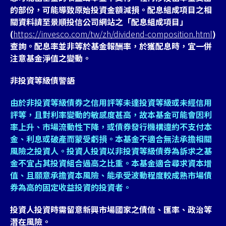
的部份，可能導致原始投資金額減損。配息組成項目之相
關資料請至景順投信公司網站之「配息組成項目」
(
https://invesco.com/tw/zh/dividend-composition.html
)
查詢。配息率並非等於基金報酬率，於獲配息時，宜一併
注意基金淨值之變動。
非投資等級債警語
由於非投資等級債券之信用評等未達投資等級或未經信用
評等，且對利率變動的敏感度甚高，故本基金可能會因利
率上升、市場流動性下降，或債券發行機構違約不支付本
金、利息或破產而蒙受虧損。本基金不適合無法承擔相關
風險之投資人。投資人投資以非投資等級債券為訴求之基
金不宜占其投資組合過高之比重。本基金適合尋求資本增
值、且願意承擔資本風險、能承受波動程度較成熟市場債
券為高的固定收益投資的投資者。
投資人投資時需留意新興市場國家之債信、匯率、政治等
潛在風險。