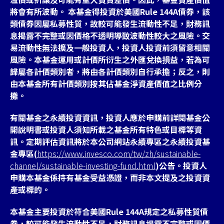
將會有所波動。 本基金得投資於美國Rule 144A債券，該
類債券因屬私募性質，故較可能發生流動性不足，財務訊
息揭露不完整或因價格不透明導致波動性較大之風險。交
易流動性無法擴及一般投資人，投資人投資前須留意相關
風險。本基金運用或計價所衍生之外匯兌換損益，若為可
歸屬各計價類別者，將由各計價類別自行承擔；反之，則
由本基金所有計價類別按其佔基金淨資產價值之比例分
攤。
有關基金之永續投資資訊，投資人應於申購前詳閱基金公
開說明書或投資人須知所載之基金所有特色或目標等資
訊。定期評估資訊將於本公司網站永續專區之永續投資基
金專區(
https://www.invesco.com/tw/zh/sustainable-
channel/sustainable-investing-fund.html
)公告。投資人
申購本基金係持有基金受益憑證，而非本文提及之投資資
產或標的。
本基金主要投資於符合美國Rule 144A規定之私募性質債
券，較可能發生流動性不足，財務訊息掲露不完整或因價