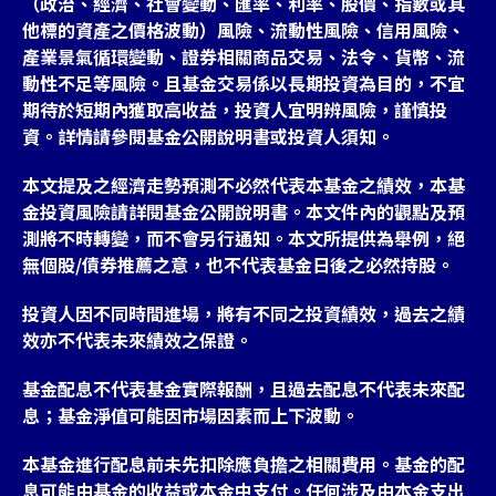
（政治、經濟、社會變動、匯率、利率、股價、指數或其
他標的資產之價格波動）風險、流動性風險、信用風險、
產業景氣循環變動、證券相關商品交易、法令、貨幣、流
動性不足等風險。且基金交易係以長期投資為目的，不宜
期待於短期內獲取高收益，投資人宜明辨風險，謹慎投
台灣
資。詳情請參閱基金公開說明書或投資人須知。
聯絡我們
本文提及之經濟走勢預測不必然代表本基金之績效，本基
金投資風險請詳閱基金公開說明書。本文件內的觀點及預
測將不時轉變，而不會另行通知。本文所提供為舉例，絕
無個股/債券推薦之意，也不代表基金日後之必然持股。
投資人因不同時間進場，將有不同之投資績效，過去之績
效亦不代表未來績效之保證。
基金配息不代表基金實際報酬，且過去配息不代表未來配
息；基金淨值可能因市場因素而上下波動。
本基金進行配息前未先扣除應負擔之相關費用。基金的配
息可能由基金的收益或本金中支付。任何涉及由本金支出