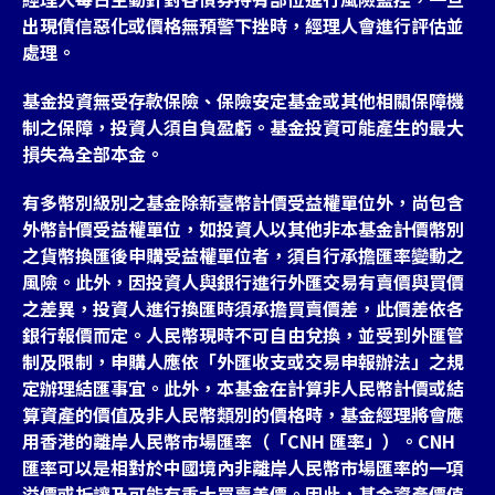
出現債信惡化或價格無預警下挫時，經理人會進行評估並
處理。
基金投資無受存款保險、保險安定基金或其他相關保障機
制之保障，投資人須自負盈虧。基金投資可能產生的最大
損失為全部本金。
有多幣別級別之基金除新臺幣計價受益權單位外，尚包含
外幣計價受益權單位，如投資人以其他非本基金計價幣別
之貨幣換匯後申購受益權單位者，須自行承擔匯率變動之
風險。此外，因投資人與銀行進行外匯交易有賣價與買價
之差異，投資人進行換匯時須承擔買賣價差，此價差依各
銀行報價而定。人民幣現時不可自由兌換，並受到外匯管
制及限制，申購人應依「外匯收支或交易申報辦法」之規
定辦理結匯事宜。此外，本基金在計算非人民幣計價或結
算資產的價值及非人民幣類別的價格時，基金經理將會應
用香港的離岸人民幣市場匯率（「CNH 匯率」）。CNH
匯率可以是相對於中國境內非離岸人民幣市場匯率的一項
溢價或折讓及可能有重大買賣差價。因此，基金資產價值