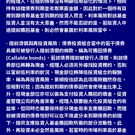
的經理人，在個別債券沒有明顯信用惡化的情況下，傾向
持有該檔債券到期並收取票面金額，因此對於一個持有目
標到期債券基金至到期的投資人而言，利率風險對該基金
投資人並沒有太大意義。然而不能否認的是，若投資人中
途提前贖回基金，則必然會暴露於利率風險當中。
- 提前清償與再投資風險：債券投資組合當中的若干債券
具備可被發行人提前清償的條款，稱為可贖回債券
(Callable bonds)，若該債券提前被發行人清償，則該債
券部位將轉為現金，經理人必須另外尋找投資標的，否則
以當前低利率的狀況，現金部位將降低投資組合的報酬
率，稱為再投資風險。景順投信認為此項風險雖然存在，
但相對可控；因為提前到期的債券固然會使現金比率上
升，但現金部位亦可以做為支付投資人贖回的價金。從資
產管理公司的角度來看，經理人想要極大化投資組合的收
益率，但同時也需要保持部分現金用來支應贖回款，而提
前被清償的債券恰好可以在不用處分未到期債券的前提
下，提供支應投資人基金贖回款所需的部分流動性。此
外，再投資未必全然是風險，若當時的市場利率高於基金