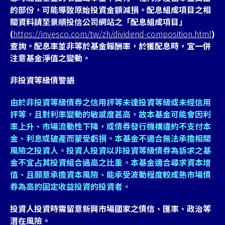
的部份，可能導致原始投資金額減損。配息組成項目之相
關資料請至景順投信公司網站之「配息組成項目」
(
https://invesco.com/tw/zh/dividend-composition.html
)
查詢。配息率並非等於基金報酬率，於獲配息時，宜一併
注意基金淨值之變動。
非投資等級債警語
由於非投資等級債券之信用評等未達投資等級或未經信用
評等，且對利率變動的敏感度甚高，故本基金可能會因利
率上升、市場流動性下降，或債券發行機構違約不支付本
金、利息或破產而蒙受虧損。本基金不適合無法承擔相關
風險之投資人。投資人投資以非投資等級債券為訴求之基
金不宜占其投資組合過高之比重。本基金適合尋求資本增
值、且願意承擔資本風險、能承受波動程度較成熟市場債
券為高的固定收益投資的投資者。
投資人投資時需留意新興市場國家之債信、匯率、政治等
潛在風險。