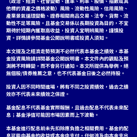
（政治、經濟、社會變動、匯率、利率、股價、指數或其
他標的資產之價格波動）風險、流動性風險、信用風險、
產業景氣循環變動、證券相關商品交易、法令、貨幣、流
動性不足等風險。且基金交易係以長期投資為目的，不宜
期待於短期內獲取高收益，投資人宜明辨風險，謹慎投
台灣
資。詳情請參閱基金公開說明書或投資人須知。
聯絡我們
本文提及之經濟走勢預測不必然代表本基金之績效，本基
金投資風險請詳閱基金公開說明書。本文件內的觀點及預
測將不時轉變，而不會另行通知。本文所提供為舉例，絕
無個股/債券推薦之意，也不代表基金日後之必然持股。
投資人因不同時間進場，將有不同之投資績效，過去之績
效亦不代表未來績效之保證。
基金配息不代表基金實際報酬，且過去配息不代表未來配
息；基金淨值可能因市場因素而上下波動。
本基金進行配息前未先扣除應負擔之相關費用。基金的配
息可能由基金的收益或本金中支付。任何涉及由本金支出