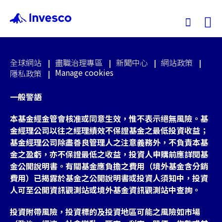
Ex
全球網站
盡職治理專區
新聞中心
網站政策
我們的基金
Manage cookies
隱私政策
一般警語
投資觀點
本基金經金管會核准或同意生效，惟不表示絕無風險。基
投資教育
金經理公司以往之經理績效不保證基金之最低投資收益；
基金經理公司除盡善良管理人之注意義務外，不負責本基
金之盈虧，亦不保證最低之收益，投資人申購前應詳閱基
服務中心
金公開說明書。有關基金應負擔之費用（境外基金含分銷
費用）已揭露於基金之公開說明書或投資人須知中，投資
永續專區
人可至公開資訊觀測站或境外基金資訊觀測站中查詢。
投資附帶風險，投資標的及投資地區可能之風險如市場
關於景順