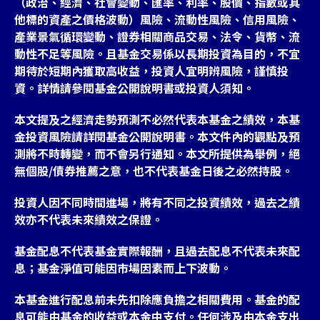
（政治、經濟、社會變動、匯率、利率、股價、指數或其
他標的資產之價格波動）風險、流動性風險、信用風險、
產業景氣循環變動、證券相關商品交易、法令、貨幣、流
動性不足等風險。且基金交易係以長期投資為目的，不宜
期待於短期內獲取高收益，投資人宜明辨風險，謹慎投
台灣
資。詳情請參閱基金公開說明書或投資人須知。
聯絡我們
本文提及之經濟走勢預測不必然代表本基金之績效，本基
金投資風險請詳閱基金公開說明書。本文件內的觀點及預
測將不時轉變，而不會另行通知。本文所提供為舉例，絕
無個股/債券推薦之意，也不代表基金日後之必然持股。
投資人因不同時間進場，將有不同之投資績效，過去之績
效亦不代表未來績效之保證。
基金配息不代表基金實際報酬，且過去配息不代表未來配
息；基金淨值可能因市場因素而上下波動。
本基金進行配息前未先扣除應負擔之相關費用。基金的配
息可能由基金的收益或本金中支付。任何涉及由本金支出