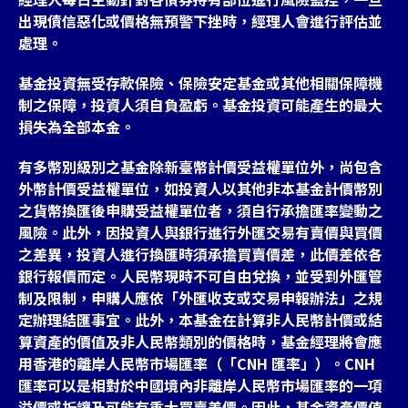
出現債信惡化或價格無預警下挫時，經理人會進行評估並
處理。
基金投資無受存款保險、保險安定基金或其他相關保障機
制之保障，投資人須自負盈虧。基金投資可能產生的最大
損失為全部本金。
有多幣別級別之基金除新臺幣計價受益權單位外，尚包含
外幣計價受益權單位，如投資人以其他非本基金計價幣別
之貨幣換匯後申購受益權單位者，須自行承擔匯率變動之
風險。此外，因投資人與銀行進行外匯交易有賣價與買價
之差異，投資人進行換匯時須承擔買賣價差，此價差依各
銀行報價而定。人民幣現時不可自由兌換，並受到外匯管
制及限制，申購人應依「外匯收支或交易申報辦法」之規
定辦理結匯事宜。此外，本基金在計算非人民幣計價或結
算資產的價值及非人民幣類別的價格時，基金經理將會應
用香港的離岸人民幣市場匯率（「CNH 匯率」）。CNH
匯率可以是相對於中國境內非離岸人民幣市場匯率的一項
溢價或折讓及可能有重大買賣差價。因此，基金資產價值