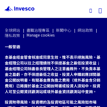
Ex
全球網站
盡職治理專區
新聞中心
網站政策
我們的基金
Manage cookies
隱私政策
一般警語
投資觀點
本基金經金管會核准或同意生效，惟不表示絕無風險。基
投資教育
金經理公司以往之經理績效不保證基金之最低投資收益；
基金經理公司除盡善良管理人之注意義務外，不負責本基
金之盈虧，亦不保證最低之收益，投資人申購前應詳閱基
服務中心
金公開說明書。有關基金應負擔之費用（境外基金含分銷
費用）已揭露於基金之公開說明書或投資人須知中，投資
永續專區
人可至公開資訊觀測站或境外基金資訊觀測站中查詢。
投資附帶風險，投資標的及投資地區可能之風險如市場
關於景順