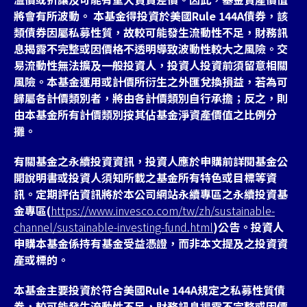
將會有所波動。 本基金得投資於美國Rule 144A債券，該
類債券因屬私募性質，故較可能發生流動性不足，財務訊
息揭露不完整或因價格不透明導致波動性較大之風險。交
易流動性無法擴及一般投資人，投資人投資前須留意相關
風險。本基金運用或計價所衍生之外匯兌換損益，若為可
歸屬各計價類別者，將由各計價類別自行承擔；反之，則
由本基金所有計價類別按其佔基金淨資產價值之比例分
攤。
有關基金之永續投資資訊，投資人應於申購前詳閱基金公
開說明書或投資人須知所載之基金所有特色或目標等資
訊。定期評估資訊將於本公司網站永續專區之永續投資基
金專區(
https://www.invesco.com/tw/zh/sustainable-
channel/sustainable-investing-fund.html
)公告。投資人
申購本基金係持有基金受益憑證，而非本文提及之投資資
產或標的。
本基金主要投資於符合美國Rule 144A規定之私募性質債
券，較可能發生流動性不足，財務訊息掲露不完整或因價