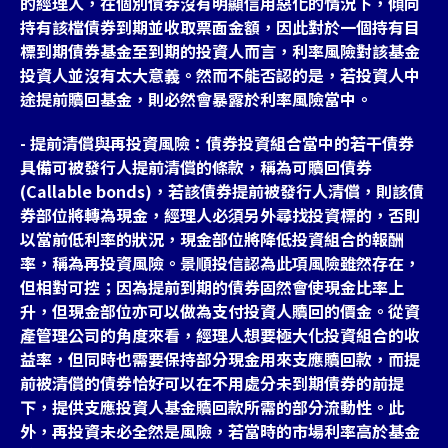
的經理人，在個別債券沒有明顯信用惡化的情況下，傾向
持有該檔債券到期並收取票面金額，因此對於一個持有目
標到期債券基金至到期的投資人而言，利率風險對該基金
投資人並沒有太大意義。然而不能否認的是，若投資人中
途提前贖回基金，則必然會暴露於利率風險當中。
- 提前清償與再投資風險：債券投資組合當中的若干債券
具備可被發行人提前清償的條款，稱為可贖回債券
(Callable bonds)，若該債券提前被發行人清償，則該債
券部位將轉為現金，經理人必須另外尋找投資標的，否則
以當前低利率的狀況，現金部位將降低投資組合的報酬
率，稱為再投資風險。景順投信認為此項風險雖然存在，
但相對可控；因為提前到期的債券固然會使現金比率上
升，但現金部位亦可以做為支付投資人贖回的價金。從資
產管理公司的角度來看，經理人想要極大化投資組合的收
益率，但同時也需要保持部分現金用來支應贖回款，而提
前被清償的債券恰好可以在不用處分未到期債券的前提
下，提供支應投資人基金贖回款所需的部分流動性。此
外，再投資未必全然是風險，若當時的市場利率高於基金