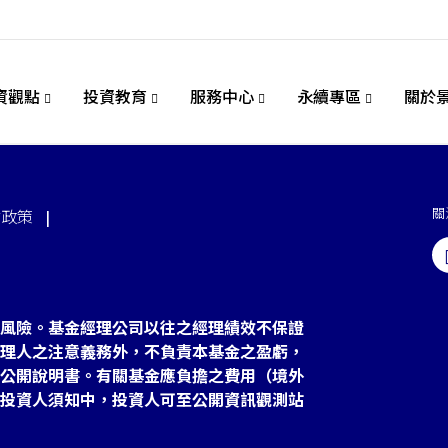
資觀點
投資教育
服務中心
永續專區
關於
關
站政策
風險。基金經理公司以往之經理績效不保證
理人之注意義務外，不負責本基金之盈虧，
公開說明書。有關基金應負擔之費用（境外
投資人須知中，投資人可至公開資訊觀測站