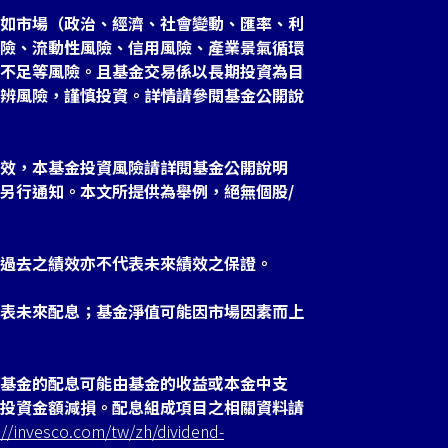
如市場（政治、經濟、社會變動、匯率、利
險、流動性風險、信用風險、產業景氣循環
不足等風險。且基金交易係以長期投資為目
辨風險，謹慎投資。詳情請參閱基金公開說
效，本基金投資風險請詳閱基金公開說明
另行通知。本文所提供為舉例，絕無個股/
過去之績效亦不代表未來績效之保證。
表未來配息；基金淨值可能因市場因素而上
基金的配息可能由基金的收益或本金中支
投資金額減損。配息組成項目之相關資料請
://invesco.com/tw/zh/dividend-