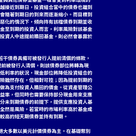
越接近到期日，投資組合當中的債券也離到
會隨著到期日的到來而逐漸縮小。而目標到
惡化的情況下，傾向持有該檔債券到期並收
金至到期的投資人而言，利率風險對該基金
投資人中途提前贖回基金，則必然會暴露於
的若干債券具備可被發行人提前清償的條款，
該債券提前被發行人清償，則該債券部位將轉為現
低利率的狀況，現金部位將降低投資組合的
險雖然存在，但相對可控；因為提前到期的
做為支付投資人贖回的價金。從資產管理公
益率，但同時也需要保持部分現金用來支應
分未到期債券的前提下，提供支應投資人基
全然是風險，若當時的市場利率高於基金成
較高的短天期債券並持有到期。
的絕大多數以美元計價債券為主。在基礎幣別