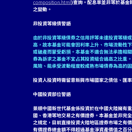
composition.html
)查詢。配息率並非等於基金
之變動。
非投資等級債警語
由於非投資等級債券之信用評等未達投資等級或
高，故本基金可能會因利率上升、市場流動性下
或破產而蒙受虧損。本基金不適合無法承擔相關
券為訴求之基金不宜占其投資組合過高之比重。
風險、能承受波動程度較成熟市場債券為高的固
投資人投資時需留意新興市場國家之債信、匯率
中國投資部位警語
景順中國新世代基金係投資於在中國大陸擁有重
國、香港等地交易之有價證券。本基金並非完全
之規定，目前直接投資大陸地區證券市場之有價
有價證券總金額不得超過基金淨資產價值之百分