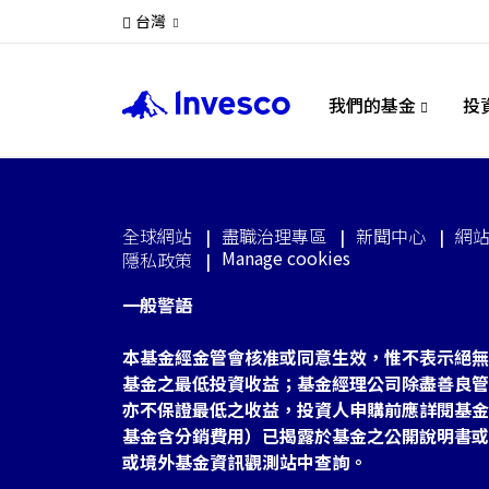
台灣
我們的基金
投
全球網站
盡職治理專區
新聞中心
網
Manage cookies
隱私政策
一般警語
本基金經金管會核准或同意生效，惟不表示絕無
基金之最低投資收益；基金經理公司除盡善良管
亦不保證最低之收益，投資人申購前應詳閱基金
基金含分銷費用）已揭露於基金之公開說明書或
或境外基金資訊觀測站中查詢。