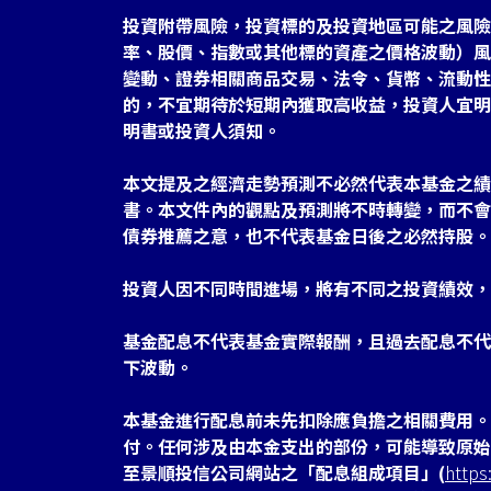
投資附帶風險，投資標的及投資地區可能之風險
率、股價、指數或其他標的資產之價格波動）風
變動、證券相關商品交易、法令、貨幣、流動性
的，不宜期待於短期內獲取高收益，投資人宜明
明書或投資人須知。
本文提及之經濟走勢預測不必然代表本基金之績
書。本文件內的觀點及預測將不時轉變，而不會
債券推薦之意，也不代表基金日後之必然持股。
投資人因不同時間進場，將有不同之投資績效，
基金配息不代表基金實際報酬，且過去配息不代
下波動。
本基金進行配息前未先扣除應負擔之相關費用。
付。任何涉及由本金支出的部份，可能導致原始
至景順投信公司網站之「配息組成項目」(
https