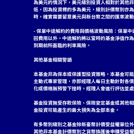
為美元的情況下，美元級別投資人相對於其他非
低，因為投資標的多為美元，級別計價幣別亦為
時，確實需要留意美元與新台幣之間的匯率波動
- 保單中途解約的費用與價格波動風險：保單
回費用以外，中途解約將以當時的基金淨值作為
到期前所面臨的利率風險。
其他基金相關警語
本基金非為保本或保護型投資策略，本基金可能
主動式專家管理，亦即經理人每日主動針對各債
化或價格無預警下挫時，經理人會進行評估並處
基金投資無受存款保險、保險安定基金或其他相
金投資可能產生的最大損失為全部本金。
有多幣別級別之基金除新臺幣計價受益權單位外
其他非本基金計價幣別之貨幣換匯後申購受益權