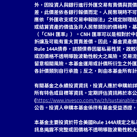
外，因投資人與銀行進行外匯交易有賣價與買價
差，此價差依各銀行報價而定。人民幣現時不可
應依「外匯收支或交易申報辦法」之規定辦理結
或結算資產的價值及非人民幣類別的價格時，基
（「CNH 匯率」）。CNH 匯率可以是相對
折讓及可能有重大買賣差價。因此，基金資產價
Rule 144A債券，該類債券因屬私募性質，
或因價格不透明導致波動性較大之風險。交易流
留意相關風險。本基金運用或計價所衍生之外匯
各計價類別自行承擔；反之，則由本基金所有計
有關基金之永續投資資訊，投資人應於申購前詳
所有特色或目標等資訊。定期評估資訊將於本公
(
https://www.invesco.com/tw/zh/sustainable-c
公告。投資人申購本基金係持有基金受益憑證，
本基金主要投資於符合美國Rule 144A規定
訊息掲露不完整或因價格不透明導致波動性較大