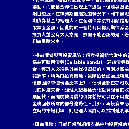
變動，而使基金淨值出現上下波動。但隨著基金
期日越近，在存續期間縮短的情況下，利率風險
期債券基金的經理人，在個別債券沒有明顯信用
取票面金額，因此對於一個持有目標到期債券基
投資人並沒有太大意義。然而不能否認的是，若
利率風險當中。
- 提前清償與再投資風險：債券投資組合當中
稱為可贖回債券(Callable bonds)，若
金，經理人必須另外尋找投資標的，否則以當前
報酬率，稱為再投資風險。景順投信認為此項風
債券固然會使現金比率上升，但現金部位亦可以
司的角度來看，經理人想要極大化投資組合的收
贖回款，而提前被清償的債券恰好可以在不用處
金贖回款所需的部分流動性。此外，再投資未必
立時的市場利率，則經理人或許可以找到殖利率
- 匯率風險：目前目標到期債券基金的投資標