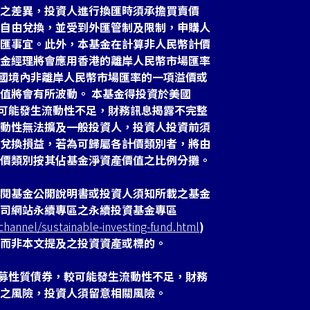
之差異，投資人進行換匯時須承擔買賣價
自由兌換，並受到外匯管制及限制，申購人
匯事宜。此外，本基金在計算非人民幣計價
金經理將會應用香港的離岸人民幣市場匯率
於中國境內非離岸人民幣市場匯率的一項溢價或
值將會有所波動。 本基金得投資於美國
故較可能發生流動性不足，財務訊息揭露不完整
動性無法擴及一般投資人，投資人投資前須
兌換損益，若為可歸屬各計價類別者，將由
價類別按其佔基金淨資產價值之比例分攤。
閱基金公開說明書或投資人須知所載之基金
司網站永續專區之永續投資基金專區
hannel/sustainable-investing-fund.html
)
而非本文提及之投資資產或標的。
之私募性質債券，較可能發生流動性不足，財務
之風險，投資人須留意相關風險。