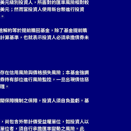
美元級別投資人，所面對的匯率風險相對較
美元；然而當投資人使用新台幣進行投資
。
中途解約等於提前贖回基金，除了基金提前贖
計算基準，也就表示投資人必須承擔債券未
存在信用風險與價格損失風險；本基金強調
券持有部位進行風險監控，一旦出現債信惡
理。
關保障機制之保障，投資人須自負盈虧。基
，尚包含外幣計價受益權單位，如投資人以
單位者，須自行承擔匯率變動之風險。此