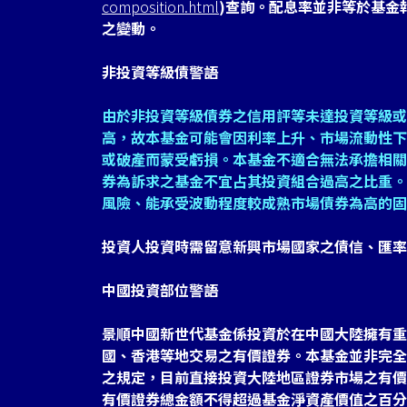
composition.html
)查詢。配息率並非等於基金
之變動。
非投資等級債警語
由於非投資等級債券之信用評等未達投資等級或
高，故本基金可能會因利率上升、市場流動性下
或破產而蒙受虧損。本基金不適合無法承擔相關
券為訴求之基金不宜占其投資組合過高之比重。
風險、能承受波動程度較成熟市場債券為高的固
投資人投資時需留意新興市場國家之債信、匯率
中國投資部位警語
景順中國新世代基金係投資於在中國大陸擁有重
國、香港等地交易之有價證券。本基金並非完全
之規定，目前直接投資大陸地區證券市場之有價
有價證券總金額不得超過基金淨資產價值之百分