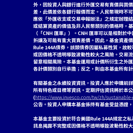
外，因投資人與銀行進行外匯交易有賣價與買價
差，此價差依各銀行報價而定。人民幣現時不可
應依「外匯收支或交易申報辦法」之規定辦理結
或結算資產的價值及非人民幣類別的價格時，基
（「CNH 匯率」）。CNH 匯率可以是相對
折讓及可能有重大買賣差價。因此，基金資產價
Rule 144A債券，該類債券因屬私募性質，
或因價格不透明導致波動性較大之風險。交易流
留意相關風險。本基金運用或計價所衍生之外匯
各計價類別自行承擔；反之，則由本基金所有計
有關基金之永續投資資訊，投資人應於申購前詳
所有特色或目標等資訊。定期評估資訊將於本公
(
https://www.invesco.com/tw/zh/sustainable-c
公告。投資人申購本基金係持有基金受益憑證，
本基金主要投資於符合美國Rule 144A規定
訊息掲露不完整或因價格不透明導致波動性較大