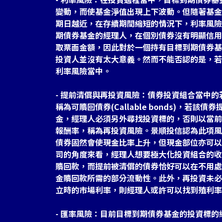
變動，而使基金淨值出現上下波動。但隨著基金
期日越近，在存續期間縮短的情況下，利率風險
期債券基金的經理人，在個別債券沒有明顯信用
取票面金額，因此對於一個持有目標到期債券基
投資人並沒有太大意義。然而不能否認的是，若
利率風險當中。
- 提前清償與再投資風險：債券投資組合當中
稱為可贖回債券(Callable bonds)，若
金，經理人必須另外尋找投資標的，否則以當前
報酬率，稱為再投資風險。景順投信認為此項風
債券固然會使現金比率上升，但現金部位亦可以
司的角度來看，經理人想要極大化投資組合的收
贖回款，而提前被清償的債券恰好可以在不用處
金贖回款所需的部分流動性。此外，再投資未必
立時的市場利率，則經理人或許可以找到殖利率
- 匯率風險：目前目標到期債券基金的投資標