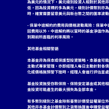
為美元的情況下，美元級別投資人相對於其他非
低，因為投資標的多為美元，級別計價幣別亦為
時，確實需要留意美元與新台幣之間的匯率波動
- 保單中途解約的費用與價格波動風險：保單
回費用以外，中途解約將以當時的基金淨值作為
到期前所面臨的利率風險。
其他基金相關警語
本基金非為保本或保護型投資策略，本基金可能
主動式專家管理，亦即經理人每日主動針對各債
化或價格無預警下挫時，經理人會進行評估並處
基金投資無受存款保險、保險安定基金或其他相
金投資可能產生的最大損失為全部本金。
有多幣別級別之基金除新臺幣計價受益權單位外
其他非本基金計價幣別之貨幣換匯後申購受益權