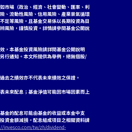
如市場（政治、經濟、社會變動、匯率、利
險、流動性風險、信用風險、產業景氣循環
不足等風險。且基金交易係以長期投資為目
辨風險，謹慎投資。詳情請參閱基金公開說
效，本基金投資風險請詳閱基金公開說明
另行通知。本文所提供為舉例，絕無個股/
過去之績效亦不代表未來績效之保證。
表未來配息；基金淨值可能因市場因素而上
基金的配息可能由基金的收益或本金中支
投資金額減損。配息組成項目之相關資料請
://invesco.com/tw/zh/dividend-