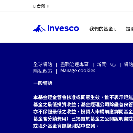
台灣
我們的基金
投
全球網站
盡職治理專區
新聞中心
網
Manage cookies
隱私政策
一般警語
本基金經金管會核准或同意生效，惟不表示絕無
基金之最低投資收益；基金經理公司除盡善良管
亦不保證最低之收益，投資人申購前應詳閱基金
基金含分銷費用）已揭露於基金之公開說明書或
或境外基金資訊觀測站中查詢。