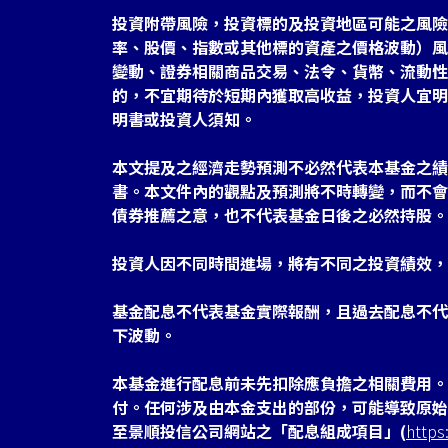
投資附帶風險，投資標的及投資地區可能之風險
率、股價、指數或其他標的資產之價格波動）風
變動、證券相關商品交易、法令、貨幣、流動性
的，不宜期待於短期內獲取高收益，投資人宜明
明書或投資人須知。
本文提及之經濟走勢預測不必然代表本基金之績
書。本文件內的觀點及預測將不時轉變，而不會
債券推薦之意，也不代表基金日後之必然持股。
投資人因不同時間進場，將有不同之投資績效，
基金配息不代表基金實際報酬，且過去配息不代
下波動。
本基金進行配息前未先扣除應負擔之相關費用。
付。任何涉及由本金支出的部份，可能導致原始
至景順投信公司網站之「配息組成項目」(
https