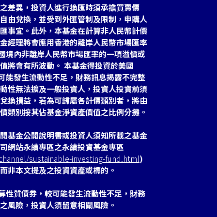
之差異，投資人進行換匯時須承擔買賣價
自由兌換，並受到外匯管制及限制，申購人
匯事宜。此外，本基金在計算非人民幣計價
金經理將會應用香港的離岸人民幣市場匯率
於中國境內非離岸人民幣市場匯率的一項溢價或
值將會有所波動。 本基金得投資於美國
故較可能發生流動性不足，財務訊息揭露不完整
動性無法擴及一般投資人，投資人投資前須
兌換損益，若為可歸屬各計價類別者，將由
價類別按其佔基金淨資產價值之比例分攤。
閱基金公開說明書或投資人須知所載之基金
司網站永續專區之永續投資基金專區
hannel/sustainable-investing-fund.html
)
而非本文提及之投資資產或標的。
之私募性質債券，較可能發生流動性不足，財務
之風險，投資人須留意相關風險。