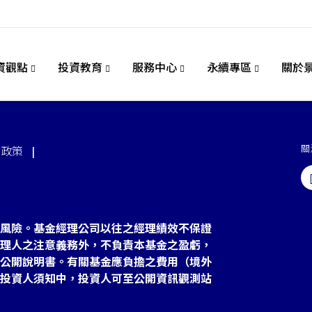
資觀點
投資教育
服務中心
永續專區
關於
關
站政策
風險。基金經理公司以往之經理績效不保證
理人之注意義務外，不負責本基金之盈虧，
公開說明書。有關基金應負擔之費用（境外
投資人須知中，投資人可至公開資訊觀測站