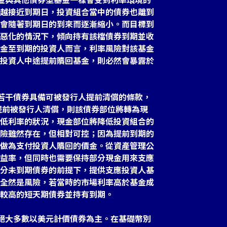
越接近到期日，投資組合當中的債券也離到
會隨著到期日的到來而逐漸縮小。而目標到
惡化的情況下，傾向持有該檔債券到期並收
金至到期的投資人而言，利率風險對該基金
投資人中途提前贖回基金，則必然會暴露於
的若干債券具備可被發行人提前清償的條款，
該債券提前被發行人清償，則該債券部位將轉為現
低利率的狀況，現金部位將降低投資組合的
險雖然存在，但相對可控；因為提前到期的
做為支付投資人贖回的價金。從資產管理公
益率，但同時也需要保持部分現金用來支應
分未到期債券的前提下，提供支應投資人基
全然是風險，若當時的市場利率高於基金成
較高的短天期債券並持有到期。
的絕大多數以美元計價債券為主。在基礎幣別