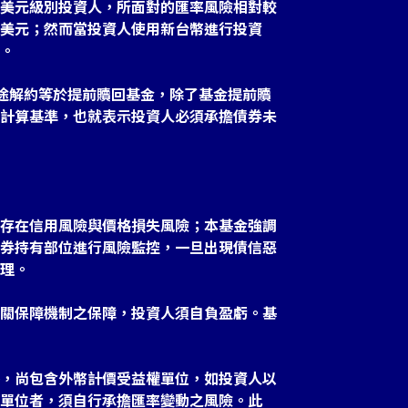
美元級別投資人，所面對的匯率風險相對較
美元；然而當投資人使用新台幣進行投資
。
中途解約等於提前贖回基金，除了基金提前贖
計算基準，也就表示投資人必須承擔債券未
存在信用風險與價格損失風險；本基金強調
券持有部位進行風險監控，一旦出現債信惡
理。
關保障機制之保障，投資人須自負盈虧。基
，尚包含外幣計價受益權單位，如投資人以
單位者，須自行承擔匯率變動之風險。此