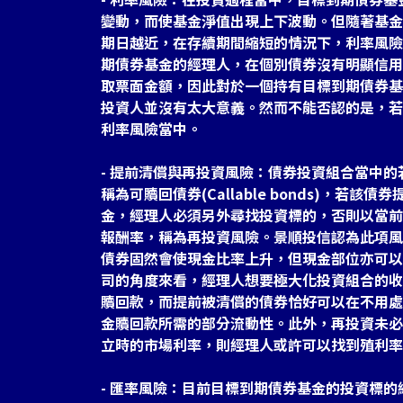
變動，而使基金淨值出現上下波動。但隨著基金
期日越近，在存續期間縮短的情況下，利率風險
期債券基金的經理人，在個別債券沒有明顯信用
取票面金額，因此對於一個持有目標到期債券基
投資人並沒有太大意義。然而不能否認的是，若
利率風險當中。
- 提前清償與再投資風險：債券投資組合當中
稱為可贖回債券(Callable bonds)，若
金，經理人必須另外尋找投資標的，否則以當前
報酬率，稱為再投資風險。景順投信認為此項風
債券固然會使現金比率上升，但現金部位亦可以
司的角度來看，經理人想要極大化投資組合的收
贖回款，而提前被清償的債券恰好可以在不用處
金贖回款所需的部分流動性。此外，再投資未必
立時的市場利率，則經理人或許可以找到殖利率
- 匯率風險：目前目標到期債券基金的投資標