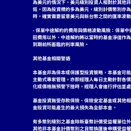
為美元的情況下，美元級別投資人相對於其他非
低，因為投資標的多為美元，級別計價幣別亦為
時，確實需要留意美元與新台幣之間的匯率波動
- 保單中途解約的費用與價格波動風險：保單
回費用以外，中途解約將以當時的基金淨值作為
到期前所面臨的利率風險。
其他基金相關警語
本基金非為保本或保護型投資策略，本基金可能
主動式專家管理，亦即經理人每日主動針對各債
化或價格無預警下挫時，經理人會進行評估並處
基金投資無受存款保險、保險安定基金或其他相
金投資可能產生的最大損失為全部本金。
有多幣別級別之基金除新臺幣計價受益權單位外
其他非本基金計價幣別之貨幣換匯後申購受益權