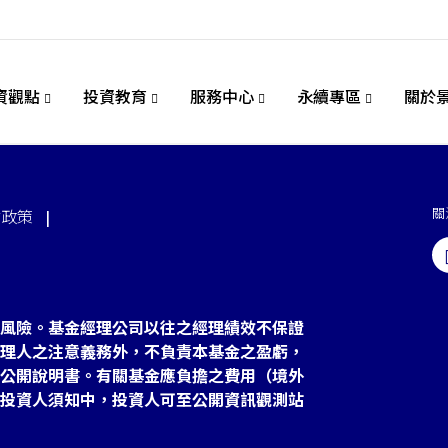
資觀點
投資教育
服務中心
永續專區
關於
關
站政策
風險。基金經理公司以往之經理績效不保證
理人之注意義務外，不負責本基金之盈虧，
公開說明書。有關基金應負擔之費用（境外
投資人須知中，投資人可至公開資訊觀測站