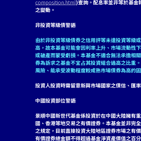
composition.html
)查詢。配息率並非等於基金
之變動。
非投資等級債警語
由於非投資等級債券之信用評等未達投資等級或
高，故本基金可能會因利率上升、市場流動性下
或破產而蒙受虧損。本基金不適合無法承擔相關
券為訴求之基金不宜占其投資組合過高之比重。
風險、能承受波動程度較成熟市場債券為高的固
投資人投資時需留意新興市場國家之債信、匯率
中國投資部位警語
景順中國新世代基金係投資於在中國大陸擁有重
國、香港等地交易之有價證券。本基金並非完全
之規定，目前直接投資大陸地區證券市場之有價
有價證券總金額不得超過基金淨資產價值之百分