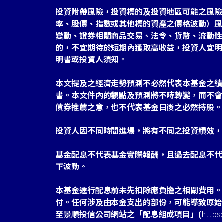
投資附帶風險，投資標的及投資地區可能之風險
率、股價、指數或其他標的資產之價格波動）風
變動、證券相關商品交易、法令、貨幣、流動性
的，不宜期待於短期內獲取高收益，投資人宜明
明書或投資人須知。
本文提及之經濟走勢預測不必然代表本基金之績
書。本文件內的觀點及預測將不時轉變，而不會
債券推薦之意，也不代表基金日後之必然持股。
投資人因不同時間進場，將有不同之投資績效，
基金配息不代表基金實際報酬，且過去配息不代
下波動。
本基金進行配息前未先扣除應負擔之相關費用。
付。任何涉及由本金支出的部份，可能導致原始
至景順投信公司網站之「配息組成項目」(
https