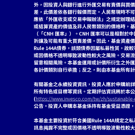
外，因投資人與銀行進行外匯交易有賣價與買價
差，此價差依各銀行報價而定。人民幣現時不可
應依「外匯收支或交易申報辦法」之規定辦理結
或結算資產的價值及非人民幣類別的價格時，基
（「CNH 匯率」）。CNH 匯率可以是相對
折讓及可能有重大買賣差價。因此，基金資產價
Rule 144A債券，該類債券因屬私募性質，
或因價格不透明導致波動性較大之風險。交易流
留意相關風險。本基金運用或計價所衍生之外匯
各計價類別自行承擔；反之，則由本基金所有計
有關基金之永續投資資訊，投資人應於申購前詳
所有特色或目標等資訊。定期評估資訊將於本公
(
https://www.invesco.com/tw/zh/sustainable-c
公告。投資人申購本基金係持有基金受益憑證，
本基金主要投資於符合美國Rule 144A規定
訊息掲露不完整或因價格不透明導致波動性較大