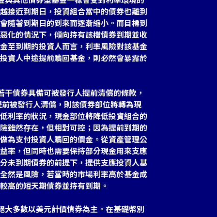
越接近到期日，投資組合當中的債券也離到
會隨著到期日的到來而逐漸縮小。而目標到
惡化的情況下，傾向持有該檔債券到期並收
金至到期的投資人而言，利率風險對該基金
投資人中途提前贖回基金，則必然會暴露於
的若干債券具備可被發行人提前清償的條款，
該債券提前被發行人清償，則該債券部位將轉為現
低利率的狀況，現金部位將降低投資組合的
險雖然存在，但相對可控；因為提前到期的
做為支付投資人贖回的價金。從資產管理公
益率，但同時也需要保持部分現金用來支應
分未到期債券的前提下，提供支應投資人基
全然是風險，若當時的市場利率高於基金成
較高的短天期債券並持有到期。
的絕大多數以美元計價債券為主。在基礎幣別