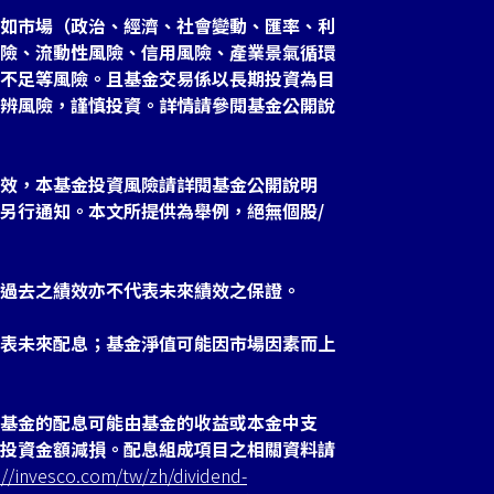
如市場（政治、經濟、社會變動、匯率、利
險、流動性風險、信用風險、產業景氣循環
不足等風險。且基金交易係以長期投資為目
辨風險，謹慎投資。詳情請參閱基金公開說
效，本基金投資風險請詳閱基金公開說明
另行通知。本文所提供為舉例，絕無個股/
過去之績效亦不代表未來績效之保證。
表未來配息；基金淨值可能因市場因素而上
基金的配息可能由基金的收益或本金中支
投資金額減損。配息組成項目之相關資料請
://invesco.com/tw/zh/dividend-