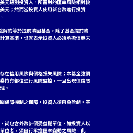
美元級別投資人，所面對的匯率風險相對較
美元；然而當投資人使用新台幣進行投資
。
中途解約等於提前贖回基金，除了基金提前贖
計算基準，也就表示投資人必須承擔債券未
存在信用風險與價格損失風險；本基金強調
券持有部位進行風險監控，一旦出現債信惡
理。
關保障機制之保障，投資人須自負盈虧。基
，尚包含外幣計價受益權單位，如投資人以
單位者，須自行承擔匯率變動之風險。此