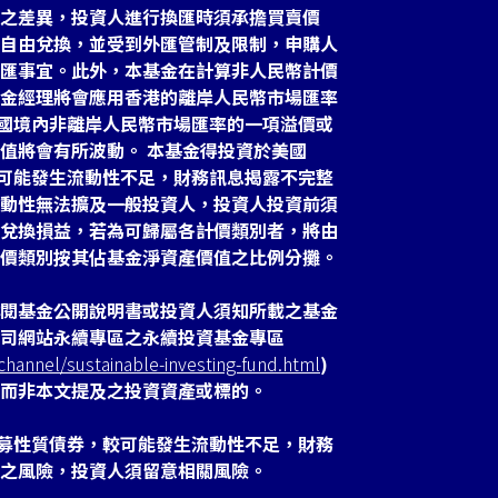
之差異，投資人進行換匯時須承擔買賣價
自由兌換，並受到外匯管制及限制，申購人
匯事宜。此外，本基金在計算非人民幣計價
金經理將會應用香港的離岸人民幣市場匯率
於中國境內非離岸人民幣市場匯率的一項溢價或
值將會有所波動。 本基金得投資於美國
故較可能發生流動性不足，財務訊息揭露不完整
動性無法擴及一般投資人，投資人投資前須
兌換損益，若為可歸屬各計價類別者，將由
價類別按其佔基金淨資產價值之比例分攤。
閱基金公開說明書或投資人須知所載之基金
司網站永續專區之永續投資基金專區
hannel/sustainable-investing-fund.html
)
而非本文提及之投資資產或標的。
之私募性質債券，較可能發生流動性不足，財務
之風險，投資人須留意相關風險。