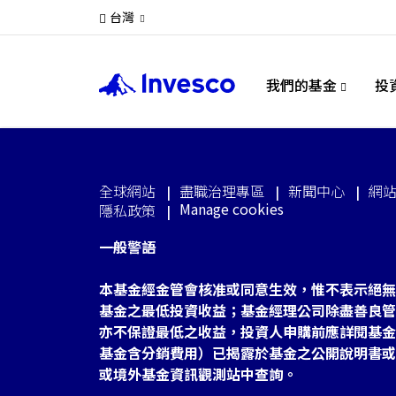
台灣
我們的基金
投
全球網站
盡職治理專區
新聞中心
網
Manage cookies
隱私政策
一般警語
本基金經金管會核准或同意生效，惟不表示絕無
基金之最低投資收益；基金經理公司除盡善良管
亦不保證最低之收益，投資人申購前應詳閱基金
基金含分銷費用）已揭露於基金之公開說明書或
或境外基金資訊觀測站中查詢。