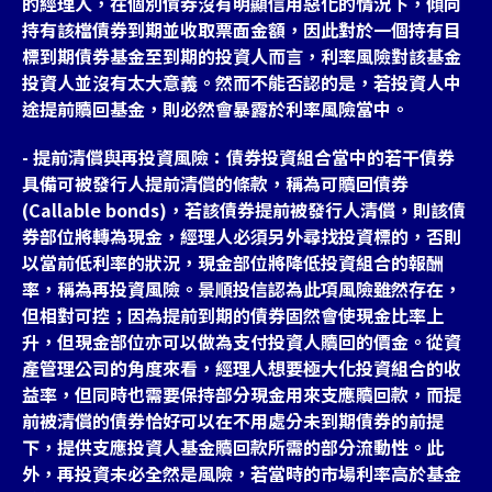
的經理人，在個別債券沒有明顯信用惡化的情況下，傾向
持有該檔債券到期並收取票面金額，因此對於一個持有目
標到期債券基金至到期的投資人而言，利率風險對該基金
投資人並沒有太大意義。然而不能否認的是，若投資人中
途提前贖回基金，則必然會暴露於利率風險當中。
- 提前清償與再投資風險：債券投資組合當中的若干債券
具備可被發行人提前清償的條款，稱為可贖回債券
(Callable bonds)，若該債券提前被發行人清償，則該債
券部位將轉為現金，經理人必須另外尋找投資標的，否則
以當前低利率的狀況，現金部位將降低投資組合的報酬
率，稱為再投資風險。景順投信認為此項風險雖然存在，
但相對可控；因為提前到期的債券固然會使現金比率上
升，但現金部位亦可以做為支付投資人贖回的價金。從資
產管理公司的角度來看，經理人想要極大化投資組合的收
益率，但同時也需要保持部分現金用來支應贖回款，而提
前被清償的債券恰好可以在不用處分未到期債券的前提
下，提供支應投資人基金贖回款所需的部分流動性。此
外，再投資未必全然是風險，若當時的市場利率高於基金