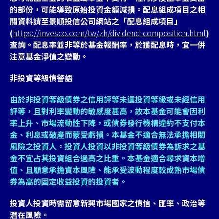
的部份，可能導致原始投資金額減損。配息組成項目之相
關資料請至景順投信公司網站之「配息組成項目」
(
https://invesco.com/tw/zh/dividend-composition.html
)
查詢。配息率並非等於基金報酬率，於獲配息時，宜一併
注意基金淨值之變動。
非投資等級債警語
由於非投資等級債券之信用評等未達投資等級或未經信用
評等，且對利率變動的敏感度甚高，故本基金可能會因利
率上升、市場流動性下降，或債券發行機構違約不支付本
金、利息或破產而蒙受虧損。本基金不適合無法承擔相關
風險之投資人。投資人投資以非投資等級債券為訴求之基
金不宜占其投資組合過高之比重。本基金適合尋求資本增
值、且願意承擔資本風險、能承受波動程度較成熟市場債
券為高的固定收益投資的投資者。
投資人投資時需留意新興市場國家之債信、匯率、政治等
潛在風險。