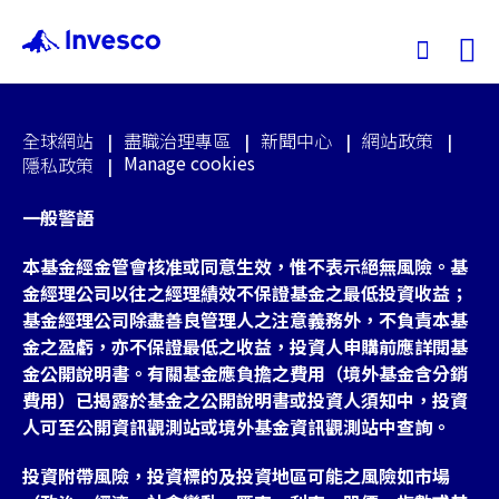
Ex
全球網站
盡職治理專區
新聞中心
網站政策
我們的基金
Manage cookies
隱私政策
一般警語
投資觀點
本基金經金管會核准或同意生效，惟不表示絕無風險。基
投資教育
金經理公司以往之經理績效不保證基金之最低投資收益；
基金經理公司除盡善良管理人之注意義務外，不負責本基
金之盈虧，亦不保證最低之收益，投資人申購前應詳閱基
服務中心
金公開說明書。有關基金應負擔之費用（境外基金含分銷
費用）已揭露於基金之公開說明書或投資人須知中，投資
永續專區
人可至公開資訊觀測站或境外基金資訊觀測站中查詢。
投資附帶風險，投資標的及投資地區可能之風險如市場
關於景順