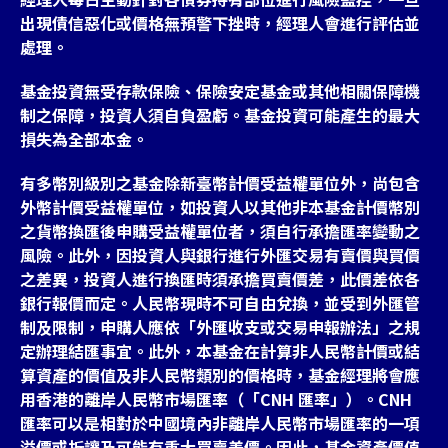
出現債信惡化或價格無預警下挫時，經理人會進行評估並
處理。
基金投資無受存款保險、保險安定基金或其他相關保障機
制之保障，投資人須自負盈虧。基金投資可能產生的最大
損失為全部本金。
有多幣別級別之基金除新臺幣計價受益權單位外，尚包含
外幣計價受益權單位，如投資人以其他非本基金計價幣別
之貨幣換匯後申購受益權單位者，須自行承擔匯率變動之
風險。此外，因投資人與銀行進行外匯交易有賣價與買價
之差異，投資人進行換匯時須承擔買賣價差，此價差依各
銀行報價而定。人民幣現時不可自由兌換，並受到外匯管
制及限制，申購人應依「外匯收支或交易申報辦法」之規
定辦理結匯事宜。此外，本基金在計算非人民幣計價或結
算資產的價值及非人民幣類別的價格時，基金經理將會應
用香港的離岸人民幣市場匯率（「CNH 匯率」）。CNH
匯率可以是相對於中國境內非離岸人民幣市場匯率的一項
溢價或折讓及可能有重大買賣差價。因此，基金資產價值