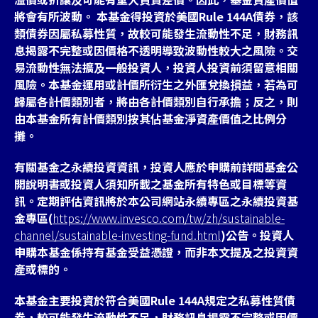
將會有所波動。 本基金得投資於美國Rule 144A債券，該
類債券因屬私募性質，故較可能發生流動性不足，財務訊
息揭露不完整或因價格不透明導致波動性較大之風險。交
易流動性無法擴及一般投資人，投資人投資前須留意相關
風險。本基金運用或計價所衍生之外匯兌換損益，若為可
歸屬各計價類別者，將由各計價類別自行承擔；反之，則
由本基金所有計價類別按其佔基金淨資產價值之比例分
攤。
有關基金之永續投資資訊，投資人應於申購前詳閱基金公
開說明書或投資人須知所載之基金所有特色或目標等資
訊。定期評估資訊將於本公司網站永續專區之永續投資基
金專區(
https://www.invesco.com/tw/zh/sustainable-
channel/sustainable-investing-fund.html
)公告。投資人
申購本基金係持有基金受益憑證，而非本文提及之投資資
產或標的。
本基金主要投資於符合美國Rule 144A規定之私募性質債
券，較可能發生流動性不足，財務訊息掲露不完整或因價