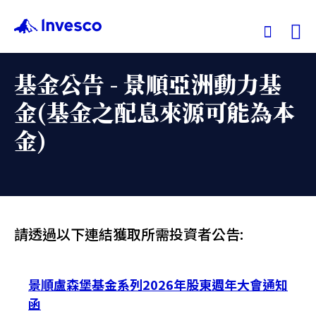
Ex
基金公告 - 景順亞洲動力基
我們的基金
金(基金之配息來源可能為本
金)
投資觀點
投資教育
服務中心
請透過以下連結獲取所需投資者公告:
永續專區
景順盧森堡基金系列2026年股東週年大會通知
函
關於景順