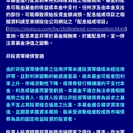
本基金進行配息前未先扣除應負擔之相關費用。基金的配
息可能由基金的收益或本金中支付。任何涉及由本金支出
的部份，可能導致原始投資金額減損。配息組成項目之相
關資料請至景順投信公司網站之「配息組成項目」
(
https://invesco.com/tw/zh/dividend-composition.html
)
查詢。配息率並非等於基金報酬率，於獲配息時，宜一併
注意基金淨值之變動。
非投資等級債警語
由於非投資等級債券之信用評等未達投資等級或未經信用
評等，且對利率變動的敏感度甚高，故本基金可能會因利
率上升、市場流動性下降，或債券發行機構違約不支付本
金、利息或破產而蒙受虧損。本基金不適合無法承擔相關
風險之投資人。投資人投資以非投資等級債券為訴求之基
金不宜占其投資組合過高之比重。本基金適合尋求資本增
值、且願意承擔資本風險、能承受波動程度較成熟市場債
券為高的固定收益投資的投資者。
投資人投資時需留意新興市場國家之債信、匯率、政治等