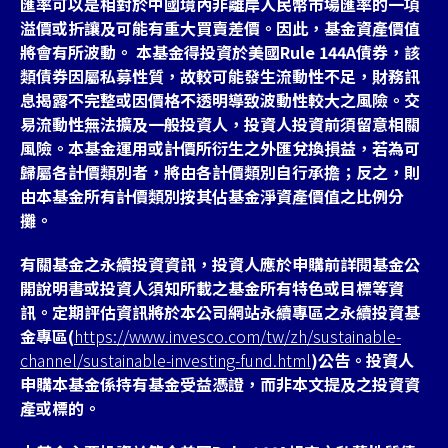
匯率可以是相對於中國境內非離岸人民幣市場匯率的一項
溢價或折讓及可能有重大買賣差價。因此，基金資產價值
將會有所波動。 本基金得投資於美國Rule 144A債券，該
類債券因屬私募性質，故較可能發生流動性不足，財務訊
息揭露不完整或因價格不透明導致波動性較大之風險。交
易流動性無法擴及一般投資人，投資人投資前須留意相關
風險。本基金運用或計價所衍生之外匯兌換損益，若為可
歸屬各計價類別者，將由各計價類別自行承擔；反之，則
由本基金所有計價類別按其佔基金淨資產價值之比例分
攤。
有關基金之永續投資資訊，投資人應於申購前詳閱基金公
開說明書或投資人須知所載之基金所有特色或目標等資
訊。定期評估資訊將於本公司網站永續專區之永續投資基
金專區(
https://www.invesco.com/tw/zh/sustainable-
channel/sustainable-investing-fund.html
)公告。投資人
申購本基金係持有基金受益憑證，而非本文提及之投資資
產或標的。