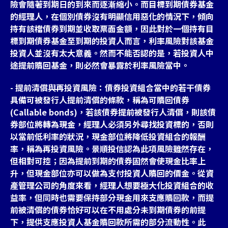
險會隨著到期日的到來而逐漸縮小。而目標到期債券基金
的經理人，在個別債券沒有明顯信用惡化的情況下，傾向
持有該檔債券到期並收取票面金額，因此對於一個持有目
標到期債券基金至到期的投資人而言，利率風險對該基金
投資人並沒有太大意義。然而不能否認的是，若投資人中
途提前贖回基金，則必然會暴露於利率風險當中。
- 提前清償與再投資風險：債券投資組合當中的若干債券
具備可被發行人提前清償的條款，稱為可贖回債券
(Callable bonds)，若該債券提前被發行人清償，則該債
券部位將轉為現金，經理人必須另外尋找投資標的，否則
以當前低利率的狀況，現金部位將降低投資組合的報酬
率，稱為再投資風險。景順投信認為此項風險雖然存在，
但相對可控；因為提前到期的債券固然會使現金比率上
升，但現金部位亦可以做為支付投資人贖回的價金。從資
產管理公司的角度來看，經理人想要極大化投資組合的收
益率，但同時也需要保持部分現金用來支應贖回款，而提
前被清償的債券恰好可以在不用處分未到期債券的前提
下，提供支應投資人基金贖回款所需的部分流動性。此