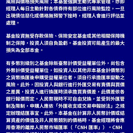
風險與價格損失風險；本基金強調主動式專家管理，亦即
經理人每日主動針對各債券持有部位進行風險監控，一旦
出現債信惡化或價格無預警下挫時，經理人會進行評估並
處理。
基金投資無受存款保險、保險安定基金或其他相關保障機
制之保障，投資人須自負盈虧。基金投資可能產生的最大
損失為全部本金。
有多幣別級別之基金除新臺幣計價受益權單位外，尚包含
外幣計價受益權單位，如投資人以其他非本基金計價幣別
之貨幣換匯後申購受益權單位者，須自行承擔匯率變動之
風險。此外，因投資人與銀行進行外匯交易有賣價與買價
之差異，投資人進行換匯時須承擔買賣價差，此價差依各
銀行報價而定。人民幣現時不可自由兌換，並受到外匯管
制及限制，申購人應依「外匯收支或交易申報辦法」之規
定辦理結匯事宜。此外，本基金在計算非人民幣計價或結
算資產的價值及非人民幣類別的價格時，基金經理將會應
用香港的離岸人民幣市場匯率（「CNH 匯率」）。CNH