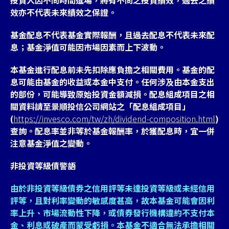
投資人因不同時間進場，將有不同之投資績效，過去之績
效亦不代表未來績效之保證。
基金配息不代表基金實際報酬，且過去配息不代表未來配
息；基金淨值可能因市場因素而上下波動。
本基金進行配息前未先扣除應負擔之相關費用。基金的配
息可能由基金的收益或本金中支付。任何涉及由本金支出
的部份，可能導致原始投資金額減損。配息組成項目之相
關資料請至景順投信公司網站之「配息組成項目」
(
https://invesco.com/tw/zh/dividend-composition.html
)
查詢。配息率並非等於基金報酬率，於獲配息時，宜一併
注意基金淨值之變動。
非投資等級債警語
由於非投資等級債券之信用評等未達投資等級或未經信用
評等，且對利率變動的敏感度甚高，故本基金可能會因利
率上升、市場流動性下降，或債券發行機構違約不支付本
金、利息或破產而蒙受虧損。本基金不適合無法承擔相關