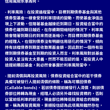
信用風險水準為何。
- 利率風險：在投資過程當中，目標到期債券基金與其他
債券型基金一樣會受到利率環境的變動，而使基金淨值出
現上下波動。但隨著基金越接近到期日，投資組合當中的
債券也離到期日越近，在存續期間縮短的情況下，利率風
險會隨著到期日的到來而逐漸縮小。而目標到期債券基金
的經理人，在個別債券沒有明顯信用惡化的情況下，傾向
持有該檔債券到期並收取票面金額，因此對於一個持有目
標到期債券基金至到期的投資人而言，利率風險對該基金
投資人並沒有太大意義。然而不能否認的是，若投資人中
途提前贖回基金，則必然會暴露於利率風險當中。
- 提前清償與再投資風險：債券投資組合當中的若干債券
具備可被發行人提前清償的條款，稱為可贖回債券
(Callable bonds)，若該債券提前被發行人清償，則該債
券部位將轉為現金，經理人必須另外尋找投資標的，否則
以當前低利率的狀況，現金部位將降低投資組合的報酬
率，稱為再投資風險。景順投信認為此項風險雖然存在，