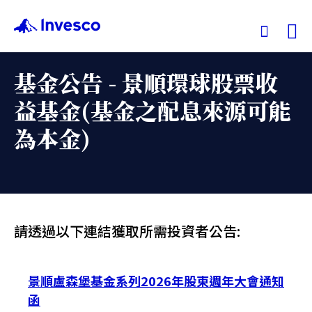
Ex
基金公告 - 景順環球股票收
我們的基金
益基金(基金之配息來源可能
為本金)
投資觀點
投資教育
服務中心
請透過以下連結獲取所需投資者公告:
永續專區
景順盧森堡基金系列2026年股東週年大會通知
函
關於景順