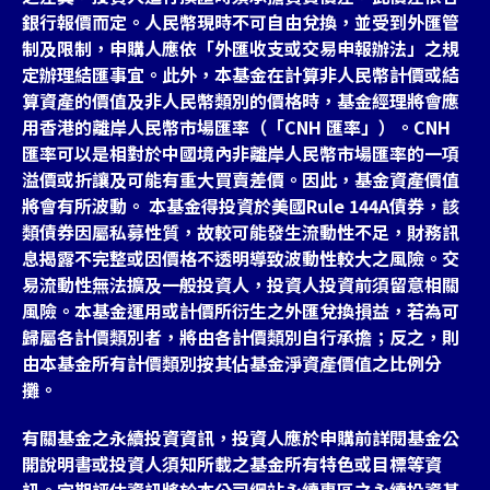
銀行報價而定。人民幣現時不可自由兌換，並受到外匯管
制及限制，申購人應依「外匯收支或交易申報辦法」之規
定辦理結匯事宜。此外，本基金在計算非人民幣計價或結
算資產的價值及非人民幣類別的價格時，基金經理將會應
用香港的離岸人民幣市場匯率（「CNH 匯率」）。CNH
匯率可以是相對於中國境內非離岸人民幣市場匯率的一項
溢價或折讓及可能有重大買賣差價。因此，基金資產價值
將會有所波動。 本基金得投資於美國Rule 144A債券，該
類債券因屬私募性質，故較可能發生流動性不足，財務訊
息揭露不完整或因價格不透明導致波動性較大之風險。交
易流動性無法擴及一般投資人，投資人投資前須留意相關
風險。本基金運用或計價所衍生之外匯兌換損益，若為可
歸屬各計價類別者，將由各計價類別自行承擔；反之，則
由本基金所有計價類別按其佔基金淨資產價值之比例分
攤。
有關基金之永續投資資訊，投資人應於申購前詳閱基金公
開說明書或投資人須知所載之基金所有特色或目標等資