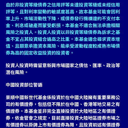
由於非投資等級債券之信用評等未達投資等級或未經信用
評等，且對利率變動的敏感度甚高，故本基金可能會因利
率上升、市場流動性下降，或債券發行機構違約不支付本
金、利息或破產而蒙受虧損。本基金不適合無法承擔相關
風險之投資人。投資人投資以非投資等級債券為訴求之基
金不宜占其投資組合過高之比重。本基金適合尋求資本增
值、且願意承擔資本風險、能承受波動程度較成熟市場債
券為高的固定收益投資的投資者。
投資人投資時需留意新興市場國家之債信、匯率、政治等
潛在風險。
中國投資部位警語
景順中國新世代基金係投資於在中國大陸擁有重要業務公
司的有價證券，包括但不限於在中國、香港等地交易之有
價證券。本基金並非完全直接投資於大陸地區之有價證
券，依金管會之規定，目前直接投資大陸地區證券市場之
有價證券以掛牌上市有價證券為限，且投資前述有價證券