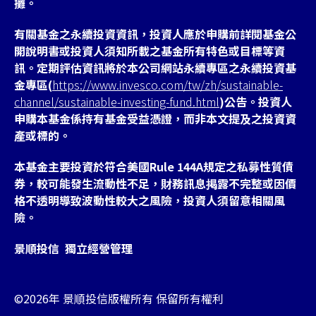
攤。
有關基金之永續投資資訊，投資人應於申購前詳閱基金公
開說明書或投資人須知所載之基金所有特色或目標等資
訊。定期評估資訊將於本公司網站永續專區之永續投資基
金專區(
https://www.invesco.com/tw/zh/sustainable-
channel/sustainable-investing-fund.html
)公告。投資人
申購本基金係持有基金受益憑證，而非本文提及之投資資
產或標的。
本基金主要投資於符合美國Rule 144A規定之私募性質債
券，較可能發生流動性不足，財務訊息掲露不完整或因價
格不透明導致波動性較大之風險，投資人須留意相關風
險。
景順投信 獨立經營管理
©2026年 景順投信版權所有 保留所有權利