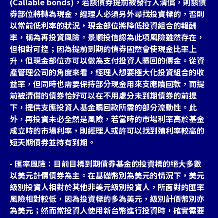
(Callable bonds)，若該債券提前被發行人清償，則該債
券部位將轉為現金，經理人必須另外尋找投資標的，否則
以當前低利率的狀況，現金部位將降低投資組合的報酬
率，稱為再投資風險。景順投信認為此項風險雖然存在，
但相對可控；因為提前到期的債券固然會使現金比率上
升，但現金部位亦可以做為支付投資人贖回的價金。從資
產管理公司的角度來看，經理人想要極大化投資組合的收
益率，但同時也需要保持部分現金用來支應贖回款，而提
前被清償的債券恰好可以在不用處分未到期債券的前提
下，提供支應投資人基金贖回款所需的部分流動性。此
外，再投資未必全然是風險，若當時的市場利率高於基金
成立時的市場利率，則經理人或許可以找到殖利率較高的
短天期債券並持有到期。
- 匯率風險：目前目標到期債券基金的投資標的絕大多數
以美元計價債券為主。在基礎幣別為美元的情況下，美元
級別投資人相對於其他非美元級別投資人，所面對的匯率
風險相對較低，因為投資標的多為美元，級別計價幣別亦
為美元；然而當投資人使用新台幣進行投資時，確實需要