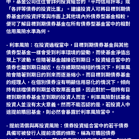
中，基金公司往往會詳列投資組合的「平均信用評等」或
「各評等債券的投資比重」。建議投資人可將目標到期債
券基金的投資評等與市面上其他境內外債券型基金相較，
便可了解目標到期債券基金在所有債券型基金當中的相對
信用風險水準為何。
- 利率風險：在投資過程當中，目標到期債券基金與其他
債券型基金一樣會受到利率環境的變動，而使基金淨值出
現上下波動。但隨著基金越接近到期日，投資組合當中的
債券也離到期日越近，在存續期間縮短的情況下，利率風
險會隨著到期日的到來而逐漸縮小。而目標到期債券基金
的經理人，在個別債券沒有明顯信用惡化的情況下，傾向
持有該檔債券到期並收取票面金額，因此對於一個持有目
標到期債券基金至到期的投資人而言，利率風險對該基金
投資人並沒有太大意義。然而不能否認的是，若投資人中
途提前贖回基金，則必然會暴露於利率風險當中。
- 提前清償與再投資風險：債券投資組合當中的若干債券
具備可被發行人提前清償的條款，稱為可贖回債券