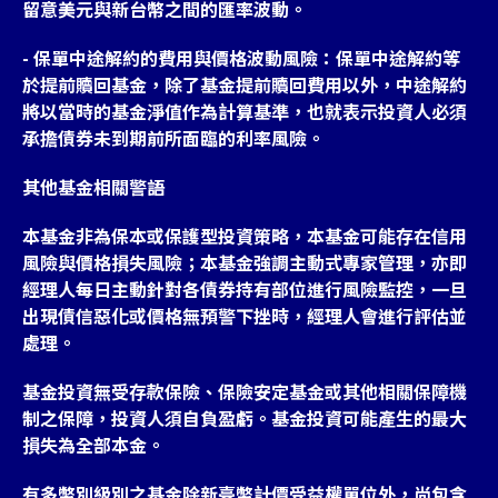
留意美元與新台幣之間的匯率波動。
- 保單中途解約的費用與價格波動風險：保單中途解約等
於提前贖回基金，除了基金提前贖回費用以外，中途解約
將以當時的基金淨值作為計算基準，也就表示投資人必須
承擔債券未到期前所面臨的利率風險。
其他基金相關警語
本基金非為保本或保護型投資策略，本基金可能存在信用
風險與價格損失風險；本基金強調主動式專家管理，亦即
經理人每日主動針對各債券持有部位進行風險監控，一旦
出現債信惡化或價格無預警下挫時，經理人會進行評估並
處理。
基金投資無受存款保險、保險安定基金或其他相關保障機
制之保障，投資人須自負盈虧。基金投資可能產生的最大
損失為全部本金。
有多幣別級別之基金除新臺幣計價受益權單位外，尚包含