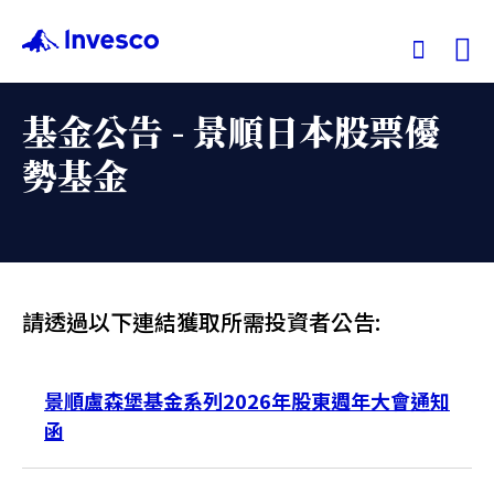
Ex
基金公告 - 景順日本股票優
我們的基金
勢基金
投資觀點
投資教育
請透過以下連結獲取所需投資者公告:
服務中心
景順盧森堡基金系列2026年股東週年大會通知
永續專區
函
關於景順