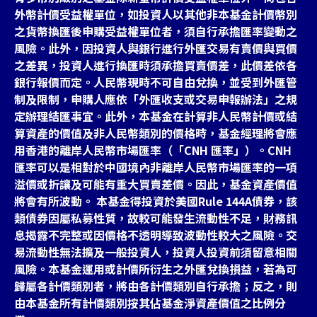
外幣計價受益權單位，如投資人以其他非本基金計價幣別
之貨幣換匯後申購受益權單位者，須自行承擔匯率變動之
風險。此外，因投資人與銀行進行外匯交易有賣價與買價
之差異，投資人進行換匯時須承擔買賣價差，此價差依各
銀行報價而定。人民幣現時不可自由兌換，並受到外匯管
制及限制，申購人應依「外匯收支或交易申報辦法」之規
定辦理結匯事宜。此外，本基金在計算非人民幣計價或結
算資產的價值及非人民幣類別的價格時，基金經理將會應
用香港的離岸人民幣市場匯率（「CNH 匯率」）。CNH
匯率可以是相對於中國境內非離岸人民幣市場匯率的一項
溢價或折讓及可能有重大買賣差價。因此，基金資產價值
將會有所波動。 本基金得投資於美國Rule 144A債券，該
類債券因屬私募性質，故較可能發生流動性不足，財務訊
息揭露不完整或因價格不透明導致波動性較大之風險。交
易流動性無法擴及一般投資人，投資人投資前須留意相關
風險。本基金運用或計價所衍生之外匯兌換損益，若為可
歸屬各計價類別者，將由各計價類別自行承擔；反之，則
由本基金所有計價類別按其佔基金淨資產價值之比例分