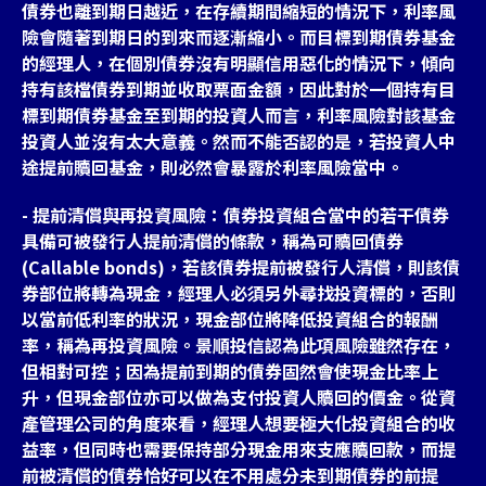
債券也離到期日越近，在存續期間縮短的情況下，利率風
險會隨著到期日的到來而逐漸縮小。而目標到期債券基金
的經理人，在個別債券沒有明顯信用惡化的情況下，傾向
持有該檔債券到期並收取票面金額，因此對於一個持有目
標到期債券基金至到期的投資人而言，利率風險對該基金
投資人並沒有太大意義。然而不能否認的是，若投資人中
途提前贖回基金，則必然會暴露於利率風險當中。
- 提前清償與再投資風險：債券投資組合當中的若干債券
具備可被發行人提前清償的條款，稱為可贖回債券
(Callable bonds)，若該債券提前被發行人清償，則該債
券部位將轉為現金，經理人必須另外尋找投資標的，否則
以當前低利率的狀況，現金部位將降低投資組合的報酬
率，稱為再投資風險。景順投信認為此項風險雖然存在，
但相對可控；因為提前到期的債券固然會使現金比率上
升，但現金部位亦可以做為支付投資人贖回的價金。從資
產管理公司的角度來看，經理人想要極大化投資組合的收
益率，但同時也需要保持部分現金用來支應贖回款，而提
前被清償的債券恰好可以在不用處分未到期債券的前提