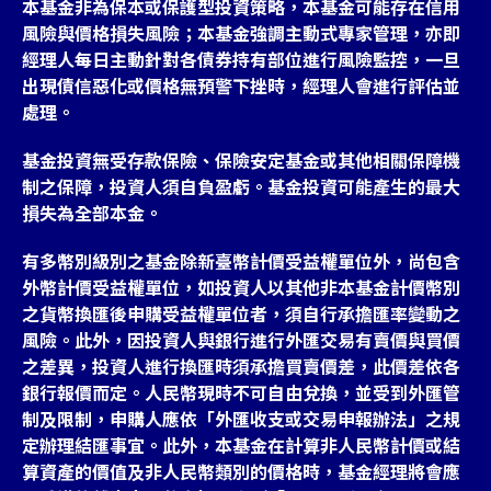
本基金非為保本或保護型投資策略，本基金可能存在信用
風險與價格損失風險；本基金強調主動式專家管理，亦即
經理人每日主動針對各債券持有部位進行風險監控，一旦
出現債信惡化或價格無預警下挫時，經理人會進行評估並
處理。
基金投資無受存款保險、保險安定基金或其他相關保障機
制之保障，投資人須自負盈虧。基金投資可能產生的最大
損失為全部本金。
有多幣別級別之基金除新臺幣計價受益權單位外，尚包含
外幣計價受益權單位，如投資人以其他非本基金計價幣別
之貨幣換匯後申購受益權單位者，須自行承擔匯率變動之
風險。此外，因投資人與銀行進行外匯交易有賣價與買價
之差異，投資人進行換匯時須承擔買賣價差，此價差依各
銀行報價而定。人民幣現時不可自由兌換，並受到外匯管
制及限制，申購人應依「外匯收支或交易申報辦法」之規
定辦理結匯事宜。此外，本基金在計算非人民幣計價或結
算資產的價值及非人民幣類別的價格時，基金經理將會應