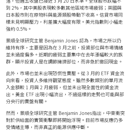
落，但週五收盤已接近 3 月 20 日水準。全球股市跌幅不
到 2%，其中美股表現較多數其他區域市場疲弱；英國與
日本股市則在原物料與能源類股帶動下收高。信貸市場同
樣未見明顯壓力，利差擴大幅度有限。美元指數則小幅走
強約 0.5%。
台灣
景順全球研究主管 Benjamin Jones 認為，市場之所以仍
聯絡我們
維持有序，主要是因為在 3 月之前，投資部位與市場情緒
並未過度偏多。近期的疲弱主要集中在去年漲幅較大的族
群，顯示投資人是在調節擁擠部位，而非急於撤回現金。
此外，市場也並未出現恐慌性賣壓。從 3 月的 ETF 資金流
向來看，投資人多維持觀望態度。雖然多數類別的單月流
入金額較 1 月與 2 月疲弱，但並未出現全面性的資金流
出。黃金 ETF 出現小幅流出，不過這樣的走勢也可能與部
分央行的賣盤有關。
然而，景順全球研究主管 Benjamin Jones指出，中東衝突
對於供給面的實質衝擊即將開始浮現。目前市場反應仍多
受情緒主導，而非真正的能源供應中斷。