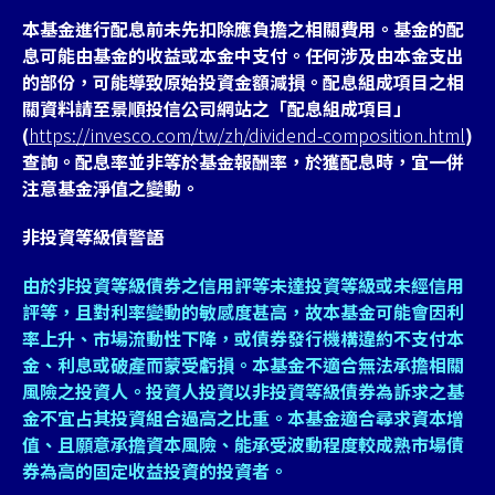
本基金進行配息前未先扣除應負擔之相關費用。基金的配
息可能由基金的收益或本金中支付。任何涉及由本金支出
的部份，可能導致原始投資金額減損。配息組成項目之相
關資料請至景順投信公司網站之「配息組成項目」
(
https://invesco.com/tw/zh/dividend-composition.html
)
查詢。配息率並非等於基金報酬率，於獲配息時，宜一併
注意基金淨值之變動。
非投資等級債警語
由於非投資等級債券之信用評等未達投資等級或未經信用
評等，且對利率變動的敏感度甚高，故本基金可能會因利
率上升、市場流動性下降，或債券發行機構違約不支付本
金、利息或破產而蒙受虧損。本基金不適合無法承擔相關
風險之投資人。投資人投資以非投資等級債券為訴求之基
金不宜占其投資組合過高之比重。本基金適合尋求資本增
值、且願意承擔資本風險、能承受波動程度較成熟市場債
券為高的固定收益投資的投資者。