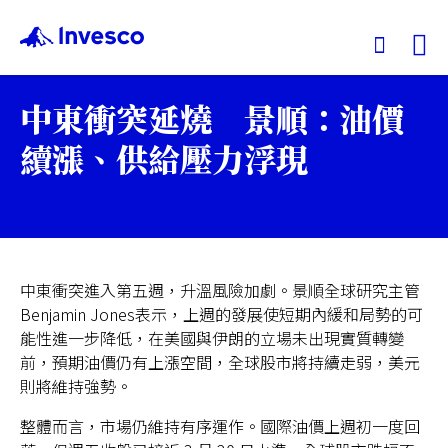
Ex
中東衝突延燒 景順：油價
我們的基金
續漲、供給壓力浮現
投資觀點
投資教育
中東衝突進入第五週，升溫風險加劇。景順全球研究主管
Benjamin Jones表示，上週的發展使短期內緩和局勢的可
服務中心
能性進一步降低，在美國與伊朗的立場未出現實質轉變
前，預期油價仍有上漲空間，全球股市將持續走弱，美元
永續專區
則將維持強勢。
整體而言，市場仍維持有序運作。國際油價上週初一度回
關於景順