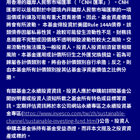
用香港的離岸人民幣市場匯率（「CNH 匯率」）。CNH
匯率可以是相對於中國境內非離岸人民幣市場匯率的一項
溢價或折讓及可能有重大買賣差價。因此，基金資產價值
將會有所波動。 本基金得投資於美國Rule 144A債券，該
類債券因屬私募性質，故較可能發生流動性不足，財務訊
息揭露不完整或因價格不透明導致波動性較大之風險。交
易流動性無法擴及一般投資人，投資人投資前須留意相關
風險。本基金運用或計價所衍生之外匯兌換損益，若為可
歸屬各計價類別者，將由各計價類別自行承擔；反之，則
由本基金所有計價類別按其佔基金淨資產價值之比例分
攤。
有關基金之永續投資資訊，投資人應於申購前詳閱基金公
開說明書或投資人須知所載之基金所有特色或目標等資
訊。定期評估資訊將於本公司網站永續專區之永續投資基
金專區(
https://www.invesco.com/tw/zh/sustainable-
channel/sustainable-investing-fund.html
)公告。投資人
申購本基金係持有基金受益憑證，而非本文提及之投資資
產或標的。