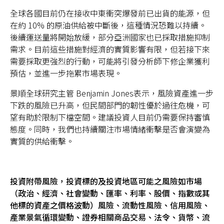
全球各國目前仍在接收中東衝突爆發前已出貨的能源，但
在約 10% 的原油供給被中斷後，這種情況恐難以持續。
後續運送量將開始放緩，部分亞洲國家也已採取措施抑制
需求。目前這些措施對經濟的實質影響有限，但若接下來
需要採取更強烈的行動，可能將引發分析師下修企業獲利
預估，並進一步拖累市場表現。
景順全球研究主管 Benjamin Jones表示，風險資產進一步
下跌的風險已升高，但民間部門的韌性優於過往危機，可
望有助於限制下檔空間。建議投資人目前仍需要保持審慎
態度。同時，我們也持續關注市場情緒衝擊是否會演變為
實質的供給衝擊。
投資附帶風險，投資標的及投資地區可能之風險如市場
（政治、經濟、社會變動、匯率、利率、股價、指數或其
他標的資產之價格波動）風險、流動性風險、信用風險、
產業景氣循環變動、證券相關商品交易、法令、貨幣、流