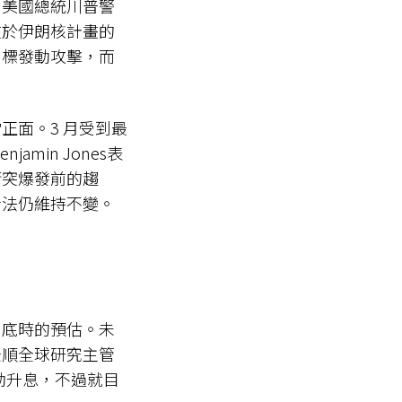
。美國總統川普警
在於伊朗核計畫的
目標發動攻擊，而
正面。3 月受到最
min Jones表
衝突爆發前的趨
看法仍維持不變。
月底時的預估。未
景順全球研究主管
啟動升息，不過就目