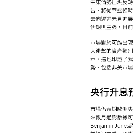
中東情勢出現反轉
告，將從華盛頓時
去向遲遲未見進展
伊朗則主張，目前
市場對於可能出現
大衝擊的資產類別反
示，這也印證了我
勢，包括非美市場
央行升息
市場仍預期歐洲央
來數月通膨數據可
Benjamin 