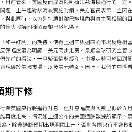
，目前看來，美國反而成為限制荷姆茲海峽通行的一方
間週一上午起對該海峽實施封鎖。美方官員表示，主因
。與此同時，以色列持續對黎巴嫩境內與真主黨相關的
的停火協議同樣涵蓋黎巴嫩地區。
「和平紅利」的期待，使得上週三與週四的市場反應相當
彈幅度最為明顯，美元同步走弱。景順全球研究主管 Benja
們先前的看法，一旦緊張情勢緩和，市場走勢可望回到
表現優於美國市場，以及美元轉弱。因此，我們的中期
預期下修
行與英國央行將進行升息，但升息幅度與次數已低於 3 
能再度走高，情況如上週公布的美國通膨數據所顯示。
Jones認為，除非通膨預期出現明顯上升，否則各國央行不會