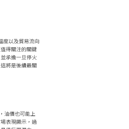
。
降溫幅度以及貿易流向
更值得關注的關鍵
，並承擔一旦停火
，這將是後續最關
承壓，油價也可能上
市場表現顯示，過