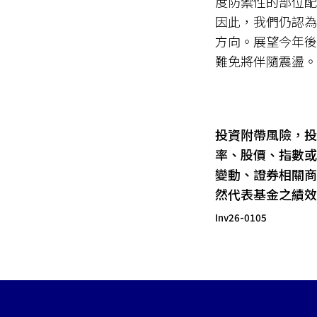
度防禦性的部位配
因此，我們仍認為
方向。展望今年後
難免將伴隨震盪。
投資附帶風險，投
率、股價、指數或
變動、證券相關商
然代表基金之績效
Inv26-0105