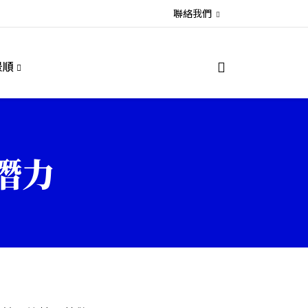
聯絡我們
景順
潛力