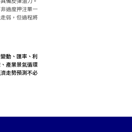
仍具備反彈潛力。
而非過度押注單一
元走弱，但過程將
會變動、匯率、利
險、產業景氣循環
經濟走勢預測不必