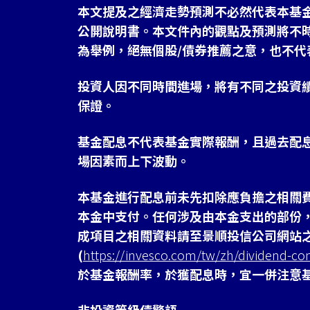
本文提及之經濟走勢預測不必然代表本基
公開說明書。本文件內的觀點及預測將不
為舉例，絕無個股/債券推薦之意，也不代
投資人因不同時間進場，將有不同之投資
保證。
基金配息不代表基金實際報酬，且過去配
場因素而上下波動。
本基金進行配息前未先扣除應負擔之相關
本金中支付。任何涉及由本金支出的部份
成項目之相關資料請至景順投信公司網站
(
https://invesco.com/tw/zh/dividend-co
於基金報酬率，於獲配息時，宜一併注意