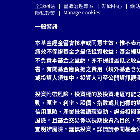
全球網站
盡職治理專區
新聞中心
網
Manage cookies
隱私政策
一般警語
本基金經金管會核准或同意生效，惟不表
績效不保證基金之最低投資收益；基金經
不負責本基金之盈虧，亦不保證最低之收
書。有關基金應負擔之費用（境外基金含
或投資人須知中，投資人可至公開資訊觀
投資附帶風險，投資標的及投資地區可能
動、匯率、利率、股價、指數或其他標的
信用風險、產業景氣循環變動、證券相關
風險。且基金交易係以長期投資為目的，
宜明辨風險，謹慎投資。詳情請參閱基金