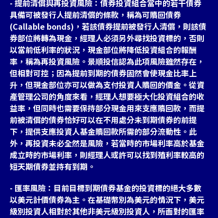
- 提前清償與再投資風險：債券投資組合當中的若干債券
具備可被發行人提前清償的條款，稱為可贖回債券
(Callable bonds)，若該債券提前被發行人清償，則該債
券部位將轉為現金，經理人必須另外尋找投資標的，否則
以當前低利率的狀況，現金部位將降低投資組合的報酬
率，稱為再投資風險。景順投信認為此項風險雖然存在，
但相對可控；因為提前到期的債券固然會使現金比率上
升，但現金部位亦可以做為支付投資人贖回的價金。從資
產管理公司的角度來看，經理人想要極大化投資組合的收
益率，但同時也需要保持部分現金用來支應贖回款，而提
前被清償的債券恰好可以在不用處分未到期債券的前提
下，提供支應投資人基金贖回款所需的部分流動性。此
外，再投資未必全然是風險，若當時的市場利率高於基金
成立時的市場利率，則經理人或許可以找到殖利率較高的
短天期債券並持有到期。
- 匯率風險：目前目標到期債券基金的投資標的絕大多數
以美元計價債券為主。在基礎幣別為美元的情況下，美元
級別投資人相對於其他非美元級別投資人，所面對的匯率