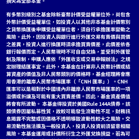
損失為全部本金。
有多幣別級別之基金除新臺幣計價受益權單位外，尚包含
外幣計價受益權單位，如投資人以其他非本基金計價幣別
之貨幣換匯後申購受益權單位者，須自行承擔匯率變動之
風險。此外，因投資人與銀行進行外匯交易有賣價與買價
之差異，投資人進行換匯時須承擔買賣價差，此價差依各
銀行報價而定。人民幣現時不可自由兌換，並受到外匯管
制及限制，申購人應依「外匯收支或交易申報辦法」之規
定辦理結匯事宜。此外，本基金在計算非人民幣計價或結
算資產的價值及非人民幣類別的價格時，基金經理將會應
用香港的離岸人民幣市場匯率（「CNH 匯率」）。CNH
匯率可以是相對於中國境內非離岸人民幣市場匯率的一項
溢價或折讓及可能有重大買賣差價。因此，基金資產價值
將會有所波動。 本基金得投資於美國Rule 144A債券，該
類債券因屬私募性質，故較可能發生流動性不足，財務訊
息揭露不完整或因價格不透明導致波動性較大之風險。交
易流動性無法擴及一般投資人，投資人投資前須留意相關
風險。本基金運用或計價所衍生之外匯兌換損益，若為可