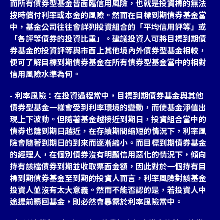
而所有債券型基金皆面臨信用風險，也就是投資標的無法
按時償付利率或本金的風險。然而在目標到期債券基金當
中，基金公司往往會詳列投資組合的「平均信用評等」或
「各評等債券的投資比重」。建議投資人可將目標到期債
券基金的投資評等與市面上其他境內外債券型基金相較，
便可了解目標到期債券基金在所有債券型基金當中的相對
信用風險水準為何。
- 利率風險：在投資過程當中，目標到期債券基金與其他
債券型基金一樣會受到利率環境的變動，而使基金淨值出
現上下波動。但隨著基金越接近到期日，投資組合當中的
債券也離到期日越近，在存續期間縮短的情況下，利率風
險會隨著到期日的到來而逐漸縮小。而目標到期債券基金
的經理人，在個別債券沒有明顯信用惡化的情況下，傾向
持有該檔債券到期並收取票面金額，因此對於一個持有目
標到期債券基金至到期的投資人而言，利率風險對該基金
投資人並沒有太大意義。然而不能否認的是，若投資人中
途提前贖回基金，則必然會暴露於利率風險當中。