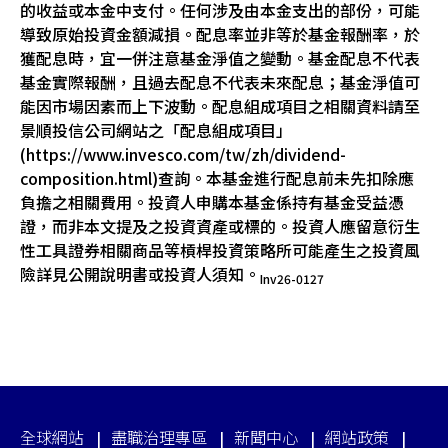
的收益或本金中支付。任何涉及由本金支出的部份，可能
導致原始投資金額減損。配息率並非等於基金報酬率，於
獲配息時，宜一併注意基金淨值之變動。基金配息不代表
基金實際報酬，且過去配息不代表未來配息；基金淨值可
能因市場因素而上下波動。配息組成項目之相關資料請至
景順投信公司網站之「配息組成項目」
(https://www.invesco.com/tw/zh/dividend-
composition.html)查詢。本基金進行配息前未先扣除應
負擔之相關費用。投資人申購本基金係持有基金受益憑
證，而非本文提及之投資資產或標的。投資人應留意衍生
性工具證券相關商品等槓桿投資策略所可能產生之投資風
險詳見公開說明書或投資人須知。
Inv26-0127
全球網站
盡職治理專區
新聞中心
網站政策