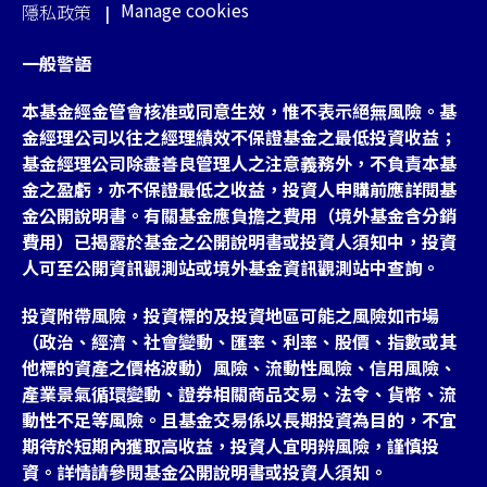
Manage cookies
隱私政策
一般警語
本基金經金管會核准或同意生效，惟不表示絕無風險。基
金經理公司以往之經理績效不保證基金之最低投資收益；
基金經理公司除盡善良管理人之注意義務外，不負責本基
金之盈虧，亦不保證最低之收益，投資人申購前應詳閱基
金公開說明書。有關基金應負擔之費用（境外基金含分銷
費用）已揭露於基金之公開說明書或投資人須知中，投資
人可至公開資訊觀測站或境外基金資訊觀測站中查詢。
投資附帶風險，投資標的及投資地區可能之風險如市場
（政治、經濟、社會變動、匯率、利率、股價、指數或其
他標的資產之價格波動）風險、流動性風險、信用風險、
產業景氣循環變動、證券相關商品交易、法令、貨幣、流
動性不足等風險。且基金交易係以長期投資為目的，不宜
期待於短期內獲取高收益，投資人宜明辨風險，謹慎投
資。詳情請參閱基金公開說明書或投資人須知。