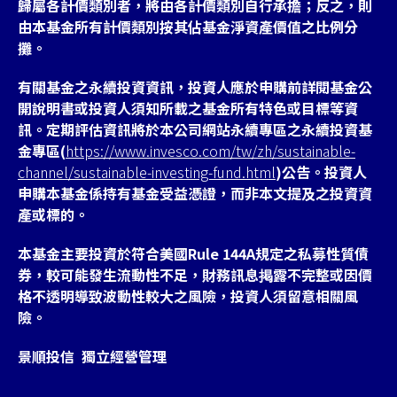
歸屬各計價類別者，將由各計價類別自行承擔；反之，則
由本基金所有計價類別按其佔基金淨資產價值之比例分
攤。
有關基金之永續投資資訊，投資人應於申購前詳閱基金公
開說明書或投資人須知所載之基金所有特色或目標等資
訊。定期評估資訊將於本公司網站永續專區之永續投資基
金專區(
https://www.invesco.com/tw/zh/sustainable-
channel/sustainable-investing-fund.html
)公告。投資人
申購本基金係持有基金受益憑證，而非本文提及之投資資
產或標的。
本基金主要投資於符合美國Rule 144A規定之私募性質債
券，較可能發生流動性不足，財務訊息掲露不完整或因價
格不透明導致波動性較大之風險，投資人須留意相關風
險。
景順投信 獨立經營管理