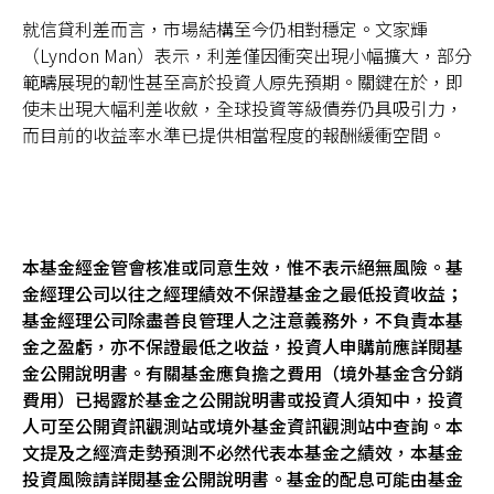
就信貸利差而言，市場結構至今仍相對穩定。文家輝
（Lyndon Man）表示，利差僅因衝突出現小幅擴大，部分
範疇展現的韌性甚至高於投資人原先預期。關鍵在於，即
使未出現大幅利差收斂，全球投資等級債券仍具吸引力，
而目前的收益率水準已提供相當程度的報酬緩衝空間。
本基金經金管會核准或同意生效，惟不表示絕無風險。基
金經理公司以往之經理績效不保證基金之最低投資收益；
基金經理公司除盡善良管理人之注意義務外，不負責本基
金之盈虧，亦不保證最低之收益，投資人申購前應詳閱基
金公開說明書。有關基金應負擔之費用（境外基金含分銷
費用）已揭露於基金之公開說明書或投資人須知中，投資
人可至公開資訊觀測站或境外基金資訊觀測站中查詢。本
文提及之經濟走勢預測不必然代表本基金之績效，本基金
投資風險請詳閱基金公開說明書。基金的配息可能由基金