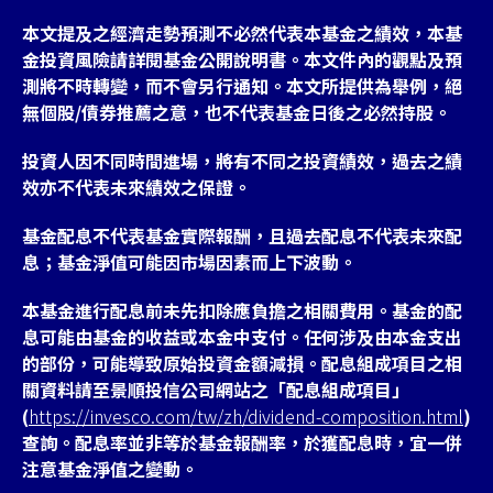
本文提及之經濟走勢預測不必然代表本基金之績效，本基
金投資風險請詳閱基金公開說明書。本文件內的觀點及預
測將不時轉變，而不會另行通知。本文所提供為舉例，絕
無個股/債券推薦之意，也不代表基金日後之必然持股。
投資人因不同時間進場，將有不同之投資績效，過去之績
效亦不代表未來績效之保證。
基金配息不代表基金實際報酬，且過去配息不代表未來配
息；基金淨值可能因市場因素而上下波動。
本基金進行配息前未先扣除應負擔之相關費用。基金的配
息可能由基金的收益或本金中支付。任何涉及由本金支出
的部份，可能導致原始投資金額減損。配息組成項目之相
關資料請至景順投信公司網站之「配息組成項目」
(
https://invesco.com/tw/zh/dividend-composition.html
)
查詢。配息率並非等於基金報酬率，於獲配息時，宜一併
注意基金淨值之變動。