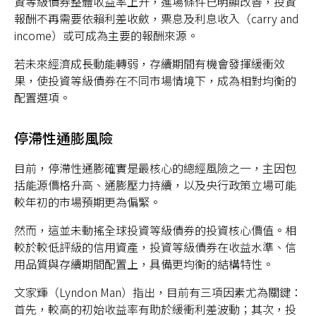
資等級債券整體收益率上升，進場條件已明顯改善，投資
報酬不再需要依賴利差收斂，票息及利息收入（carry and
income）或可成為主要的報酬來源。
若未來經濟成長動能轉弱，存續期間有機會發揮緩衝效
台灣
果，使投資等級債券在不同市場情境下，成為相對均衡的
配置選項。
聯絡我們
停滯性通膨風險
目前，停滯性通膨確實是最核心的總經風險之一，主因包
括能源價格升高、通膨壓力持續，以及央行政策立場可能
較年初的市場預期更為偏緊。
然而，這並未動搖全球投資等級債券的投資核心價值。相
較於較低評級的信用資產，投資等級債券在收益水準、信
用品質與存續期間配置上，具備更均衡的結構特性。
文家輝（Lyndon Man）指出，目前有三項因素尤為關鍵：
首先，較高的初始收益率有助於緩衝利差波動；其次，投