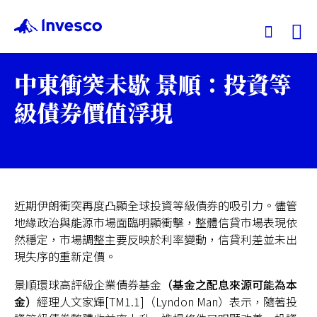
Ex
中東衝突未歇 景順：投資等
我們的基金
級債券價值浮現
投資觀點
投資教育
近期伊朗衝突再度凸顯全球投資等級債券的吸引力。儘管
地緣政治與能源市場面臨明顯衝擊，整體信貸市場表現依
服務中心
然穩定，市場調整主要反映於利率變動，信貸利差並未出
現失序的重新定價。
永續專區
景順環球高評級企業債券基金
（基金之配息來源可能為本
金）
經理人文家輝[TM1.1]（Lyndon Man）表示，隨著投
關於景順