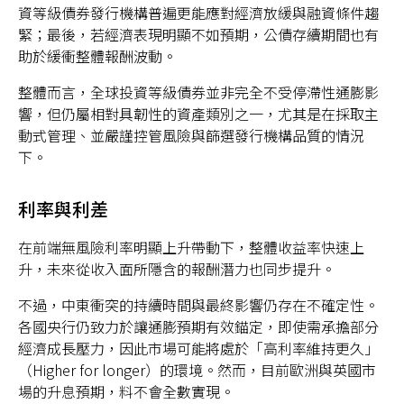
資等級債券發行機構普遍更能應對經濟放緩與融資條件趨
緊；最後，若經濟表現明顯不如預期，公債存續期間也有
助於緩衝整體報酬波動。
整體而言，全球投資等級債券並非完全不受停滯性通膨影
響，但仍屬相對具韌性的資產類別之一，尤其是在採取主
動式管理、並嚴謹控管風險與篩選發行機構品質的情況
下。
利率與利差
在前端無風險利率明顯上升帶動下，整體收益率快速上
升，未來從收入面所隱含的報酬潛力也同步提升。
不過，中東衝突的持續時間與最終影響仍存在不確定性。
各國央行仍致力於讓通膨預期有效錨定，即使需承擔部分
經濟成長壓力，因此市場可能將處於「高利率維持更久」
（Higher for longer）的環境。然而，目前歐洲與英國市
場的升息預期，料不會全數實現。