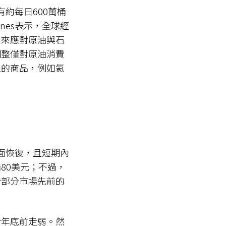
約每日600萬桶
ones表示，全球經
，來應對原油與石
調整僅對原油消費
線的商品，例如氦
近全面恢復，且短期內
80美元；不過，
於部分市場先前的
於年底前走弱。然