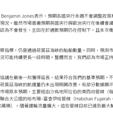
Benjamin Jones表示，預期各國央行本週不會調整
現況。雖然市場普遍預期英國央行與歐洲央行在後續會
認為不會發生，主因在於通膨預期仍在控制下，且本次
察指標，仍是通過荷莫茲海峽的船舶數量。同時，預測
況可能持續更長一段時間。整體而言，我們認為市場正
協議在最後一刻獲得延長，結果符合我們的基準預期。
荷莫茲海峽的航運量仍未出現明顯改善。有部分數據顯
市場原本預期，主要經由沙烏地阿拉伯的東西向管線（每
大公國的哈布珊–富查伊哈管線（Habshan Fujairah
180萬桶）。隨著運輸流量擴大，這些管線目前已達到最大