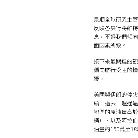
景順全球研究主管 
反映各央行將維持
息，不過我們傾向
面因素所致。
接下來最關鍵的觀
偏向航行受阻的情
擾。
美國與伊朗的停火
續，過去一週通過
地區的原油量高於
桶），以及阿拉伯聯合
油量約150萬至