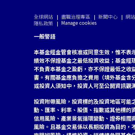
全球網站
盡職治理專區
新聞中心
網
Manage cookies
隱私政策
一般警語
本基金經金管會核准或同意生效，惟不表
績效不保證基金之最低投資收益；基金經
不負責本基金之盈虧，亦不保證最低之收
書。有關基金應負擔之費用（境外基金含
或投資人須知中，投資人可至公開資訊觀
投資附帶風險，投資標的及投資地區可能
動、匯率、利率、股價、指數或其他標的
信用風險、產業景氣循環變動、證券相關
風險。且基金交易係以長期投資為目的，