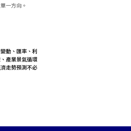
注單一方向。
會變動、匯率、利
險、產業景氣循環
經濟走勢預測不必