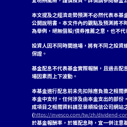
宜明辨風險，謹慎投資。詳情請參閱基金
本文提及之經濟走勢預測不必然代表本基
公開說明書。本文件內的觀點及預測將不
為舉例，絕無個股/債券推薦之意，也不代
投資人因不同時間進場，將有不同之投資
保證。
基金配息不代表基金實際報酬，且過去配
場因素而上下波動。
本基金進行配息前未先扣除應負擔之相關
本金中支付。任何涉及由本金支出的部份
成項目之相關資料請至景順投信公司網站
(
https://invesco.com/tw/zh/dividend-co
於基金報酬率，於獲配息時，宜一併注意