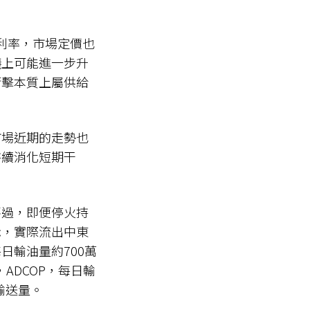
政策利率，市場定價也
議上可能進一步升
衝擊本質上屬供給
市場近期的走勢也
持續消化短期干
不過，即便停火持
示，實際流出中東
日輸油量約700萬
，ADCOP，每日輸
輸送量。