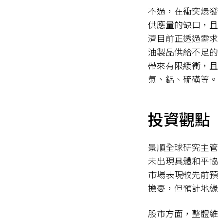
不過，在衝突爆發
供應量的缺口，且尚
濟目前正透過需求
油製品供給不足的
帶來有限緩衝，且
氣、鋁、硫磺等。
投資觀點
景順全球研究主管 
未出現具體和平協
市場表現較先前預
擔憂，但預計地緣
股市方面，整體維