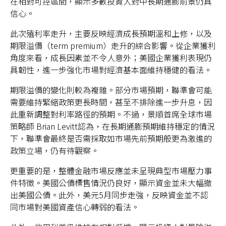
在相對可控區間，顯示多數投資人對中長期通膨前景仍具
信心。
此次殖利率走升，主要反映經濟成長預期溫和上修，以及
期限溢價（term premium）走升的綜合影響。從企業獲利
台灣
角度來看，成長因素並不令人意外；美國企業獲利表現仍
具韌性，進一步強化市場對經濟基本面維持穩健的看法。
聯絡我們
期限溢價的變化則較為複雜。部分市場預期，聯準會可能
需要維持緊縮政策更長時間，甚至不排除進一步升息，因
此重新調整對利率路徑的預期。不過，景順首席全球市場
策略師 Brian Levitt認為，在長期通膨預期維持穩定的情況
下，聯準會最終是否需採取如市場先前預期般更為激進的
政策立場，仍有待觀察。
更重要的是，整體金融市場反應並未呈現典型市場壓力事
件特徵。美國公債標售情況仍良好，顯示資金並未大幅撤
出美國公債。此外，美元5月同步走強，反映資金並不認
同市場對美國資產信心轉弱的看法。