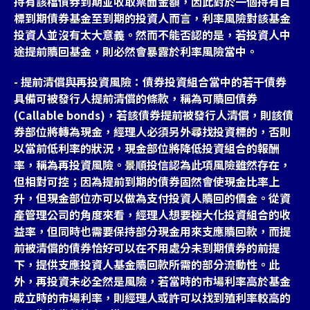
持有該檔債券到期並收取票面金額，因此對於一個持有目
標到期債券基金至到期的投資人而言，利率風險對該基金
投資人並沒有太大意義。然而不能否認的是，若投資人中
途提前贖回基金，則必然會暴露於利率風險當中。
- 提前清償與再投資風險：債券投資組合當中的若干債券
具備可被發行人提前清償的條款，稱為可贖回債券
(Callable bonds)，若該債券提前被發行人清償，則該債
券部位將轉為現金，經理人必須另外尋找投資標的，否則
以當前低利率的狀況，現金部位將降低投資組合的報酬
率，稱為再投資風險。景順投信認為此項風險雖然存在，
但相對可控；因為提前到期的債券固然會使現金比率上
升，但現金部位亦可以做為支付投資人贖回的價金。從資
產管理公司的角度來看，經理人想要極大化投資組合的收
益率，但同時也需要保持部分現金用來支應贖回款，而提
前被清償的債券恰好可以在不用處分未到期債券的前提
下，提供支應投資人基金贖回款所需的部分流動性。此
外，再投資未必全然是風險，若當時的市場利率高於基金
成立時的市場利率，則經理人或許可以找到殖利率較高的