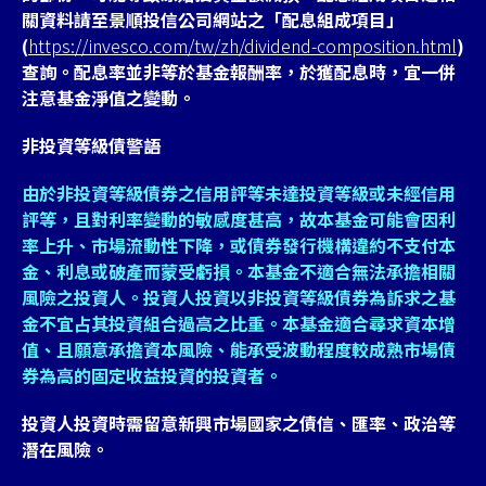
關資料請至景順投信公司網站之「配息組成項目」
(
https://invesco.com/tw/zh/dividend-composition.html
)
查詢。配息率並非等於基金報酬率，於獲配息時，宜一併
注意基金淨值之變動。
非投資等級債警語
由於非投資等級債券之信用評等未達投資等級或未經信用
評等，且對利率變動的敏感度甚高，故本基金可能會因利
率上升、市場流動性下降，或債券發行機構違約不支付本
金、利息或破產而蒙受虧損。本基金不適合無法承擔相關
風險之投資人。投資人投資以非投資等級債券為訴求之基
金不宜占其投資組合過高之比重。本基金適合尋求資本增
值、且願意承擔資本風險、能承受波動程度較成熟市場債
券為高的固定收益投資的投資者。
投資人投資時需留意新興市場國家之債信、匯率、政治等
潛在風險。