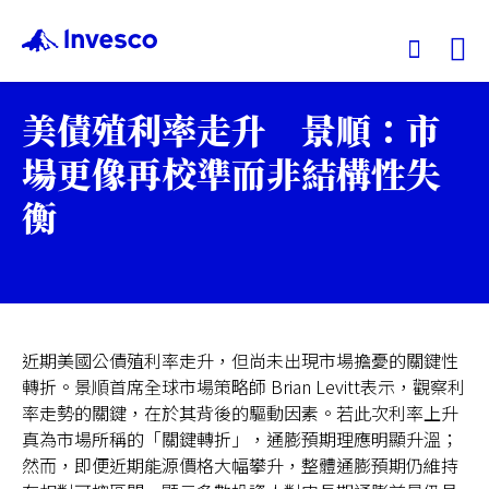
Ex
美債殖利率走升 景順：市
我們的基金
場更像再校準而非結構性失
衡
投資觀點
投資教育
服務中心
近期美國公債殖利率走升，但尚未出現市場擔憂的關鍵性
轉折。景順首席全球市場策略師 Brian Levitt表示，觀察利
率走勢的關鍵，在於其背後的驅動因素。若此次利率上升
永續專區
真為市場所稱的「關鍵轉折」，通膨預期理應明顯升溫；
然而，即便近期能源價格大幅攀升，整體通膨預期仍維持
關於景順