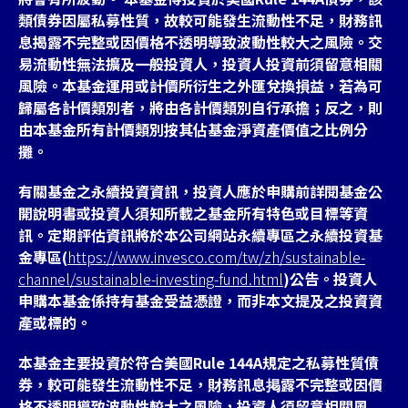
類債券因屬私募性質，故較可能發生流動性不足，財務訊
息揭露不完整或因價格不透明導致波動性較大之風險。交
易流動性無法擴及一般投資人，投資人投資前須留意相關
風險。本基金運用或計價所衍生之外匯兌換損益，若為可
歸屬各計價類別者，將由各計價類別自行承擔；反之，則
由本基金所有計價類別按其佔基金淨資產價值之比例分
攤。
有關基金之永續投資資訊，投資人應於申購前詳閱基金公
開說明書或投資人須知所載之基金所有特色或目標等資
訊。定期評估資訊將於本公司網站永續專區之永續投資基
金專區(
https://www.invesco.com/tw/zh/sustainable-
channel/sustainable-investing-fund.html
)公告。投資人
申購本基金係持有基金受益憑證，而非本文提及之投資資
產或標的。
本基金主要投資於符合美國Rule 144A規定之私募性質債
券，較可能發生流動性不足，財務訊息掲露不完整或因價
格不透明導致波動性較大之風險，投資人須留意相關風