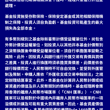
處理。
基金投資無受存款保險、保險安定基金或其他相關保障機
制之保障，投資人須自負盈虧。基金投資可能產生的最大
損失為全部本金。
有多幣別級別之基金除新臺幣計價受益權單位外，尚包含
外幣計價受益權單位，如投資人以其他非本基金計價幣別
之貨幣換匯後申購受益權單位者，須自行承擔匯率變動之
風險。此外，因投資人與銀行進行外匯交易有賣價與買價
之差異，投資人進行換匯時須承擔買賣價差，此價差依各
銀行報價而定。人民幣現時不可自由兌換，並受到外匯管
制及限制，申購人應依「外匯收支或交易申報辦法」之規
定辦理結匯事宜。此外，本基金在計算非人民幣計價或結
算資產的價值及非人民幣類別的價格時，基金經理將會應
用香港的離岸人民幣市場匯率（「CNH 匯率」）。CNH
匯率可以是相對於中國境內非離岸人民幣市場匯率的一項
溢價或折讓及可能有重大買賣差價。因此，基金資產價值
將會有所波動。 本基金得投資於美國Rule 144A債券，該