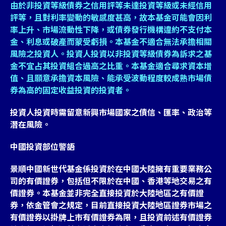
由於非投資等級債券之信用評等未達投資等級或未經信用
評等，且對利率變動的敏感度甚高，故本基金可能會因利
率上升、市場流動性下降，或債券發行機構違約不支付本
金、利息或破產而蒙受虧損。本基金不適合無法承擔相關
風險之投資人。投資人投資以非投資等級債券為訴求之基
金不宜占其投資組合過高之比重。本基金適合尋求資本增
值、且願意承擔資本風險、能承受波動程度較成熟市場債
券為高的固定收益投資的投資者。
投資人投資時需留意新興市場國家之債信、匯率、政治等
潛在風險。
中國投資部位警語
景順中國新世代基金係投資於在中國大陸擁有重要業務公
司的有價證券，包括但不限於在中國、香港等地交易之有
價證券。本基金並非完全直接投資於大陸地區之有價證
券，依金管會之規定，目前直接投資大陸地區證券市場之
有價證券以掛牌上市有價證券為限，且投資前述有價證券