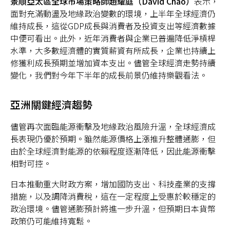
景順亞太區全球市場策略師趙耀庭（David Chao）
表示，
面對充滿動盪及地緣政治變數的環境，上半年全球經濟仍
維持成長，這從GDP成長與消費者及投資支出等經濟數據
中便可看出。此外，近年消費者與企業已普遍降低淨槓桿
水準，大多數經濟體的實質薪資有所成長，企業也持續上
台灣
修獲利成長預期並增加資本支出。儘管全球經濟走勢持續
變化，我們對今年下半年的成長前景仍維持樂觀看法。
聯絡我們
亞洲關鍵經濟趨勢
儘管再次面臨能源衝擊及地緣政治風險升溫，全球經濟成
長表現仍優於預期。雖然能源價格上漲推升整體通膨，但
由於全球經濟對能源的依賴程度逐漸降低，因此能源衝擊
相對可控。
日本推動重大財政方案，增加國防支出、科技產業的支撐
措施，以及調降消費稅，這在一定程度上受惠於較穩定的
政治環境。儘管通膨預計將進一步升溫，但預期日本貨幣
政策仍可能維持寬鬆。