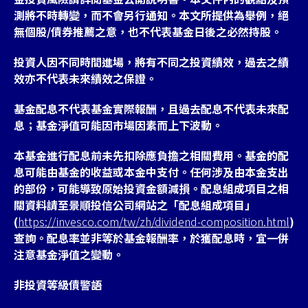
測將不時轉變，而不會另行通知。本文所提供為舉例，絕
無個股/債券推薦之意，也不代表基金日後之必然持股。
投資人因不同時間進場，將有不同之投資績效，過去之績
效亦不代表未來績效之保證。
基金配息不代表基金實際報酬，且過去配息不代表未來配
息；基金淨值可能因市場因素而上下波動。
本基金進行配息前未先扣除應負擔之相關費用。基金的配
息可能由基金的收益或本金中支付。任何涉及由本金支出
的部份，可能導致原始投資金額減損。配息組成項目之相
關資料請至景順投信公司網站之「配息組成項目」
(
https://invesco.com/tw/zh/dividend-composition.html
)
查詢。配息率並非等於基金報酬率，於獲配息時，宜一併
注意基金淨值之變動。
非投資等級債警語