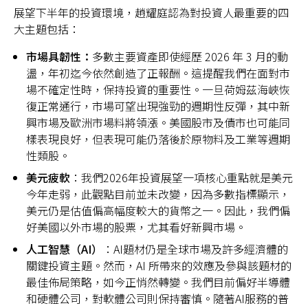
展望下半年的投資環境，趙耀庭認為對投資人最重要的四
大主題包括：
市場具韌性：
多數主要資產即使經歷 2026 年 3 月的動
盪，年初迄今依然創造了正報酬。這提醒我們在面對市
場不確定性時，保持投資的重要性。一旦荷姆茲海峽恢
復正常通行，市場可望出現強勁的週期性反彈，其中新
興市場及歐洲市場料將領漲。美國股市及債市也可能同
樣表現良好，但表現可能仍落後於原物料及工業等週期
性類股。
美元疲軟
：我們2026年投資展望一項核心重點就是美元
今年走弱，此觀點目前並未改變，因為多數指標顯示，
美元仍是估值偏高幅度較大的貨幣之一。因此，我們偏
好美國以外市場的股票，尤其看好新興市場。
人工智慧（AI）
：AI題材仍是全球市場及許多經濟體的
關鍵投資主題。然而，AI 所帶來的效應及參與該題材的
最佳佈局策略，如今正悄然轉變。我們目前偏好半導體
和硬體公司，對軟體公司則保持審慎。隨著AI服務的普