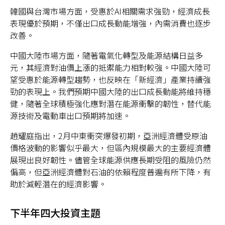
韓國與台灣市場方面，受惠於AI相關需求強勁，經濟成長
表現優於預期，不僅出口成長動能增強，內需消費也逐步
改善。
中國大陸市場方面，隨著電氣化轉型及能源結構日益多
元，其經濟對油價上漲的抵禦能力相對較強。中國大陸可
望受惠於能源轉型趨勢，也反映在「新經濟」產業持續強
勁的表現上。我們預期中國大陸的出口成長動能將維持穩
健，隨著全球積極強化應對潛在能源衝擊的韌性，替代能
源技術及電動車出口預期將加速。
趙耀庭指出，2月中東衝突爆發初期，亞洲經濟體受原油
價格波動的影響似乎最大，但區內規模最大的主要經濟體
展現出良好韌性。儘管全球能源供應長期受阻的風險仍然
偏高，但亞洲經濟體對石油的依賴程度普遍有所下降，有
助於減輕潛在的經濟影響。
下半年四大投資主題