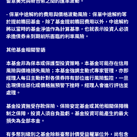
留意美元與新台幣之間的匯率波動。
- 保單中途解約的費用與價格波動風險：保單中途解約等
於提前贖回基金，除了基金提前贖回費用以外，中途解約
將以當時的基金淨值作為計算基準，也就表示投資人必須
承擔債券未到期前所面臨的利率風險。
其他基金相關警語
本基金非為保本或保護型投資策略，本基金可能存在信用
風險與價格損失風險；本基金強調主動式專家管理，亦即
經理人每日主動針對各債券持有部位進行風險監控，一旦
出現債信惡化或價格無預警下挫時，經理人會進行評估並
處理。
基金投資無受存款保險、保險安定基金或其他相關保障機
制之保障，投資人須自負盈虧。基金投資可能產生的最大
損失為全部本金。
有多幣別級別之基金除新臺幣計價受益權單位外，尚包含