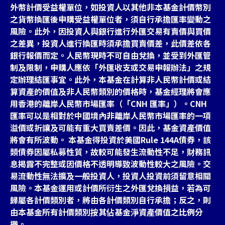
外幣計價受益權單位，如投資人以其他非本基金計價幣別
之貨幣換匯後申購受益權單位者，須自行承擔匯率變動之
風險。此外，因投資人與銀行進行外匯交易有賣價與買價
之差異，投資人進行換匯時須承擔買賣價差，此價差依各
銀行報價而定。人民幣現時不可自由兌換，並受到外匯管
制及限制，申購人應依「外匯收支或交易申報辦法」之規
定辦理結匯事宜。此外，本基金在計算非人民幣計價或結
算資產的價值及非人民幣類別的價格時，基金經理將會應
用香港的離岸人民幣市場匯率（「CNH 匯率」）。CNH
匯率可以是相對於中國境內非離岸人民幣市場匯率的一項
溢價或折讓及可能有重大買賣差價。因此，基金資產價值
將會有所波動。 本基金得投資於美國Rule 144A債券，該
類債券因屬私募性質，故較可能發生流動性不足，財務訊
息揭露不完整或因價格不透明導致波動性較大之風險。交
易流動性無法擴及一般投資人，投資人投資前須留意相關
風險。本基金運用或計價所衍生之外匯兌換損益，若為可
歸屬各計價類別者，將由各計價類別自行承擔；反之，則
由本基金所有計價類別按其佔基金淨資產價值之比例分
攤。