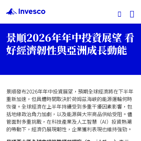
Ex
景順2026年年中投資展望 看
我們的基金
好經濟韌性與亞洲成長動能
投資觀點
投資教育
景順發布2026年年中投資展望，預期全球經濟將在下半年
重新加速，但具體時間取決於荷姆茲海峽的能源運輸何時
服務中心
恢復。全球經濟在上半年持續受到多重干擾因素影響，包
括地緣政治角力加劇，以及能源與大宗商品供給受阻。儘
永續專區
管面對多重挑戰，在科技產業及人工智慧（AI）投資熱潮
的帶動下，經濟仍展現韌性，企業獲利表現也維持強勁。
關於景順