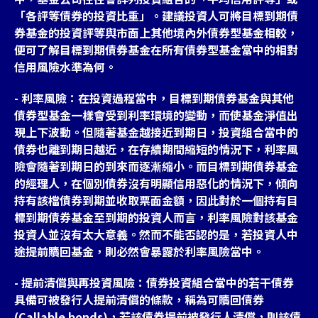
「各評等債券的投資比重」。建議投資人可將目標到期債
券基金的投資評等與市面上其他境內外債券型基金相較，
便可了解目標到期債券基金在所有債券型基金當中的相對
信用風險水準為何。
- 利率風險：在投資過程當中，目標到期債券基金與其他
債券型基金一樣會受到利率環境的變動，而使基金淨值出
現上下波動。但隨著基金越接近到期日，投資組合當中的
債券也離到期日越近，在存續期間縮短的情況下，利率風
險會隨著到期日的到來而逐漸縮小。而目標到期債券基金
的經理人，在個別債券沒有明顯信用惡化的情況下，傾向
持有該檔債券到期並收取票面金額，因此對於一個持有目
標到期債券基金至到期的投資人而言，利率風險對該基金
投資人並沒有太大意義。然而不能否認的是，若投資人中
途提前贖回基金，則必然會暴露於利率風險當中。
- 提前清償與再投資風險：債券投資組合當中的若干債券
具備可被發行人提前清償的條款，稱為可贖回債券
(Callable bonds)，若該債券提前被發行人清償，則該債