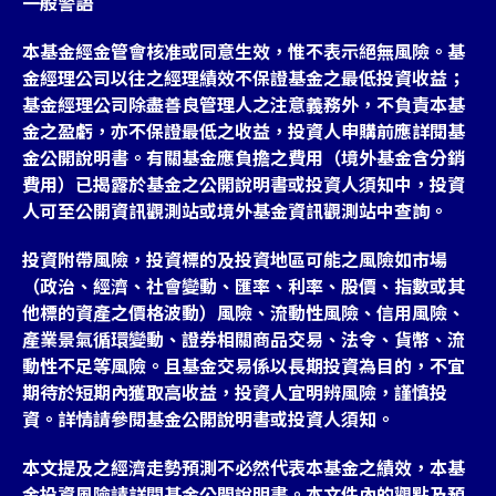
一般警語
本基金經金管會核准或同意生效，惟不表示絕無風險。基
金經理公司以往之經理績效不保證基金之最低投資收益；
基金經理公司除盡善良管理人之注意義務外，不負責本基
金之盈虧，亦不保證最低之收益，投資人申購前應詳閱基
金公開說明書。有關基金應負擔之費用（境外基金含分銷
費用）已揭露於基金之公開說明書或投資人須知中，投資
人可至公開資訊觀測站或境外基金資訊觀測站中查詢。
投資附帶風險，投資標的及投資地區可能之風險如市場
（政治、經濟、社會變動、匯率、利率、股價、指數或其
他標的資產之價格波動）風險、流動性風險、信用風險、
產業景氣循環變動、證券相關商品交易、法令、貨幣、流
動性不足等風險。且基金交易係以長期投資為目的，不宜
期待於短期內獲取高收益，投資人宜明辨風險，謹慎投
資。詳情請參閱基金公開說明書或投資人須知。
本文提及之經濟走勢預測不必然代表本基金之績效，本基
金投資風險請詳閱基金公開說明書。本文件內的觀點及預