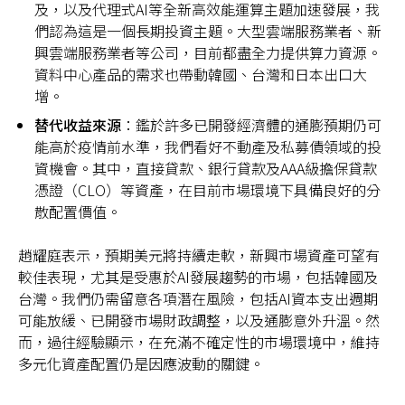
及，以及代理式AI等全新高效能運算主題加速發展，我
們認為這是一個長期投資主題。大型雲端服務業者、新
興雲端服務業者等公司，目前都盡全力提供算力資源。
資料中心產品的需求也帶動韓國、台灣和日本出口大
增。
替代收益來源
：鑑於許多已開發經濟體的通膨預期仍可
能高於疫情前水準，我們看好不動產及私募債領域的投
資機會。其中，直接貸款、銀行貸款及AAA級擔保貸款
憑證（CLO）等資產，在目前市場環境下具備良好的分
散配置價值。
趙耀庭表示，預期美元將持續走軟，新興市場資產可望有
較佳表現，尤其是受惠於AI發展趨勢的市場，包括韓國及
台灣。我們仍需留意各項潛在風險，包括AI資本支出週期
可能放緩、已開發市場財政調整，以及通膨意外升溫。然
而，過往經驗顯示，在充滿不確定性的市場環境中，維持
多元化資產配置仍是因應波動的關鍵。