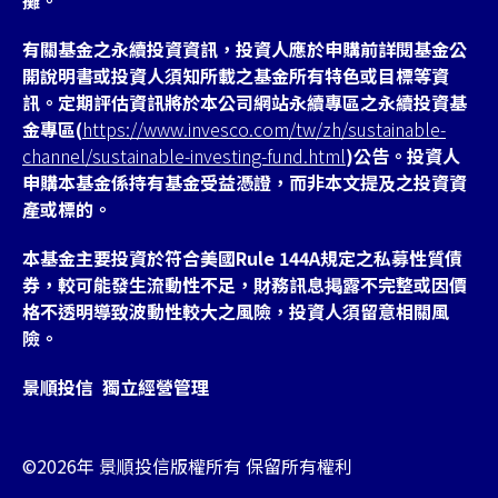
有關基金之永續投資資訊，投資人應於申購前詳閱基金公
開說明書或投資人須知所載之基金所有特色或目標等資
訊。定期評估資訊將於本公司網站永續專區之永續投資基
金專區(
https://www.invesco.com/tw/zh/sustainable-
channel/sustainable-investing-fund.html
)公告。投資人
申購本基金係持有基金受益憑證，而非本文提及之投資資
產或標的。
本基金主要投資於符合美國Rule 144A規定之私募性質債
券，較可能發生流動性不足，財務訊息掲露不完整或因價
格不透明導致波動性較大之風險，投資人須留意相關風
險。
景順投信 獨立經營管理
©2026年 景順投信版權所有 保留所有權利