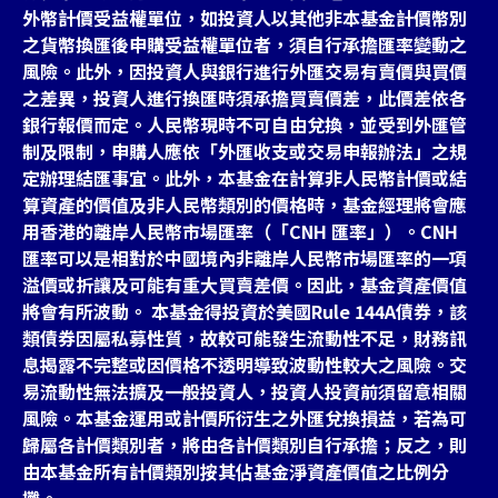
外幣計價受益權單位，如投資人以其他非本基金計價幣別
之貨幣換匯後申購受益權單位者，須自行承擔匯率變動之
風險。此外，因投資人與銀行進行外匯交易有賣價與買價
之差異，投資人進行換匯時須承擔買賣價差，此價差依各
銀行報價而定。人民幣現時不可自由兌換，並受到外匯管
制及限制，申購人應依「外匯收支或交易申報辦法」之規
定辦理結匯事宜。此外，本基金在計算非人民幣計價或結
算資產的價值及非人民幣類別的價格時，基金經理將會應
用香港的離岸人民幣市場匯率（「CNH 匯率」）。CNH
匯率可以是相對於中國境內非離岸人民幣市場匯率的一項
溢價或折讓及可能有重大買賣差價。因此，基金資產價值
將會有所波動。 本基金得投資於美國Rule 144A債券，該
類債券因屬私募性質，故較可能發生流動性不足，財務訊
息揭露不完整或因價格不透明導致波動性較大之風險。交
易流動性無法擴及一般投資人，投資人投資前須留意相關
風險。本基金運用或計價所衍生之外匯兌換損益，若為可
歸屬各計價類別者，將由各計價類別自行承擔；反之，則
由本基金所有計價類別按其佔基金淨資產價值之比例分
攤。