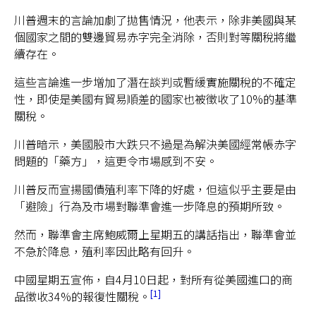
川普週末的言論加劇了拋售情況，他表示，除非美國與某
個國家之間的雙邊貿易赤字完全消除，否則對等關稅將繼
續存在。
這些言論進一步增加了潛在談判或暫緩實施關稅的不確定
性，即使是美國有貿易順差的國家也被徵收了10%的基準
關稅。
川普暗示，美國股市大跌只不過是為解決美國經常帳赤字
問題的「藥方」，這更令市場感到不安。
川普反而宣揚國債殖利率下降的好處，但這似乎主要是由
「避險」行為及市場對聯準會進一步降息的預期所致。
然而，聯準會主席鮑威爾上星期五的講話指出，聯準會並
不急於降息，殖利率因此略有回升。
中國星期五宣佈，自4月10日起，對所有從美國進口的商
1
品徵收34%的報復性關稅。