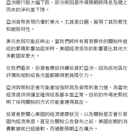
亞洲銀行股大幅下跌，部分原因是市場預期將降息及隨之
而來的淨利差下降。
亞洲貨幣表現仍優於美元。尤其是日圓，展現了其防禦性
和避險特性。
美元走弱可能反映出，當我們將所有貿易夥伴的關稅所造
成的累積影響加起來時，美國經濟受到的影響要比其他大
多數國家更大。
在我們看來，投資者應該持續投資於亞洲，因為該地區在
評價和相對成長方面都顯得更具吸引力。
亞洲政策制定者可能會加強財政及貨幣刺激力道，為當地
經濟提供保護並確保成長基本面正常。目前的市場走勢說
明了採用關稅的方式可能會適得其反。
投資者更關心美國的經濟健康狀況，以及關稅是否會引發
國內經濟衰退。甚至在關稅公告發布之前，美國近期的消
費數據就已經疲軟，而通膨預期正在飆升。