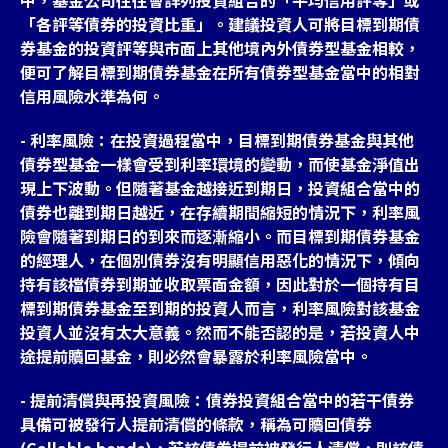
「各評等債券的投資比重」。建議投資人可將目標到期債
券基金的投資評等與市面上其他境內外債券型基金相較，
便可了解目標到期債券基金在所有債券型基金當中的相對
信用風險水準為何。
- 利率風險：在投資過程當中，目標到期債券基金與其他
債券型基金一樣會受到利率環境的變動，而使基金淨值出
現上下波動。但隨著基金越接近到期日，投資組合當中的
債券也離到期日越近，在存續期間縮短的情況下，利率風
險會隨著到期日的到來而逐漸縮小。而目標到期債券基金
的經理人，在個別債券沒有明顯信用惡化的情況下，傾向
持有該檔債券到期並收取票面金額，因此對於一個持有目
標到期債券基金至到期的投資人而言，利率風險對該基金
投資人並沒有太大意義。然而不能否認的是，若投資人中
途提前贖回基金，則必然會暴露於利率風險當中。
- 提前清償與再投資風險：債券投資組合當中的若干債券
具備可被發行人提前清償的條款，稱為可贖回債券
(Callable bonds)，若該債券提前被發行人清償，則該債