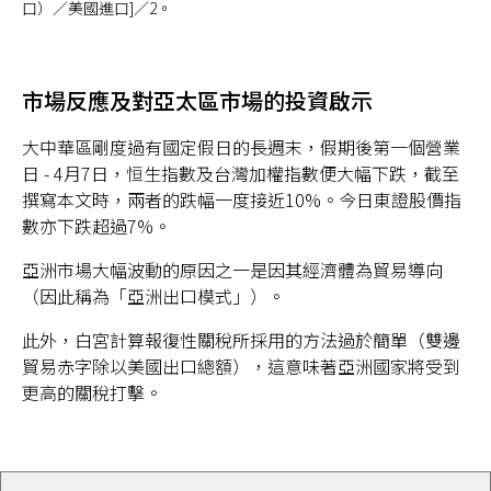
口）／美國進口]／2。
市場反應及對亞太區市場的投資啟示
大中華區剛度過有國定假日的長週末，假期後第一個營業
日 - 4月7日，恒生指數及台灣加權指數便大幅下跌，截至
撰寫本文時，兩者的跌幅一度接近10%。今日東證股價指
數亦下跌超過7%。
亞洲市場大幅波動的原因之一是因其經濟體為貿易導向
（因此稱為「亞洲出口模式」）。
此外，白宮計算報復性關稅所採用的方法過於簡單（雙邊
貿易赤字除以美國出口總額），這意味著亞洲國家將受到
更高的關稅打擊。