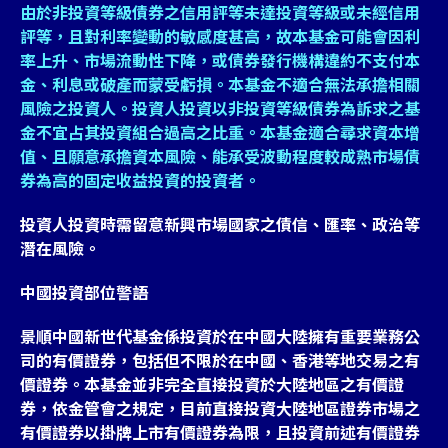
由於非投資等級債券之信用評等未達投資等級或未經信用
評等，且對利率變動的敏感度甚高，故本基金可能會因利
率上升、市場流動性下降，或債券發行機構違約不支付本
金、利息或破產而蒙受虧損。本基金不適合無法承擔相關
風險之投資人。投資人投資以非投資等級債券為訴求之基
金不宜占其投資組合過高之比重。本基金適合尋求資本增
值、且願意承擔資本風險、能承受波動程度較成熟市場債
券為高的固定收益投資的投資者。
投資人投資時需留意新興市場國家之債信、匯率、政治等
潛在風險。
中國投資部位警語
景順中國新世代基金係投資於在中國大陸擁有重要業務公
司的有價證券，包括但不限於在中國、香港等地交易之有
價證券。本基金並非完全直接投資於大陸地區之有價證
券，依金管會之規定，目前直接投資大陸地區證券市場之
有價證券以掛牌上市有價證券為限，且投資前述有價證券