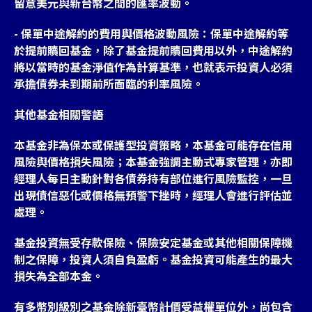
留意美元與新台幣之間的匯率波動。
- 保單中途解約的費用與價格波動風險：保單中途解約等
於提前贖回基金，除了基金提前贖回費用以外，中途解約
將以當時的基金淨值作為計算基準，也就表示投資人必須
承擔債券未到期前所面臨的利率風險。
其他基金相關警語
本基金非為保本或保護型投資策略，本基金可能存在信用
風險與價格損失風險；本基金強調主動式專家管理，亦即
經理人每日主動針對各債券持有部位進行風險監控，一旦
出現債信惡化或價格無預警下挫時，經理人會進行評估並
處理。
基金投資無受存款保險、保險安定基金或其他相關保障機
制之保障，投資人須自負盈虧。基金投資可能產生的最大
損失為全部本金。
有多幣別級別之基金除新臺幣計價受益權單位外，尚包含