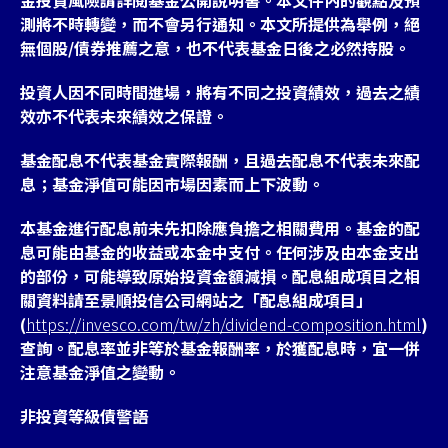
測將不時轉變，而不會另行通知。本文所提供為舉例，絕
無個股/債券推薦之意，也不代表基金日後之必然持股。
投資人因不同時間進場，將有不同之投資績效，過去之績
效亦不代表未來績效之保證。
基金配息不代表基金實際報酬，且過去配息不代表未來配
息；基金淨值可能因市場因素而上下波動。
本基金進行配息前未先扣除應負擔之相關費用。基金的配
息可能由基金的收益或本金中支付。任何涉及由本金支出
的部份，可能導致原始投資金額減損。配息組成項目之相
關資料請至景順投信公司網站之「配息組成項目」
(
https://invesco.com/tw/zh/dividend-composition.html
)
查詢。配息率並非等於基金報酬率，於獲配息時，宜一併
注意基金淨值之變動。
非投資等級債警語