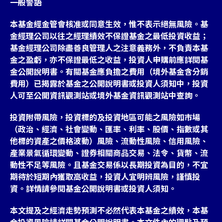
一般警語
本基金經金管會核准或同意生效，惟不表示絕無風險。基
金經理公司以往之經理績效不保證基金之最低投資收益；
基金經理公司除盡善良管理人之注意義務外，不負責本基
金之盈虧，亦不保證最低之收益，投資人申購前應詳閱基
金公開說明書。有關基金應負擔之費用（境外基金含分銷
費用）已揭露於基金之公開說明書或投資人須知中，投資
人可至公開資訊觀測站或境外基金資訊觀測站中查詢。
投資附帶風險，投資標的及投資地區可能之風險如市場
（政治、經濟、社會變動、匯率、利率、股價、指數或其
他標的資產之價格波動）風險、流動性風險、信用風險、
產業景氣循環變動、證券相關商品交易、法令、貨幣、流
動性不足等風險。且基金交易係以長期投資為目的，不宜
期待於短期內獲取高收益，投資人宜明辨風險，謹慎投
資。詳情請參閱基金公開說明書或投資人須知。
本文提及之經濟走勢預測不必然代表本基金之績效，本基
金投資風險請詳閱基金公開說明書。本文件內的觀點及預