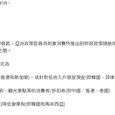
年5月。
9疫情爆發起，亞洲政策官員為刺激消費所推出的財政政策措施
%之間。
式為
(即香港和新加坡)，或針對低收入戶發放現金(即韓國、菲律
餐飲、觀光景點等的消費券/折扣券(即中國、香港、泰國)
車)降低營業稅(即韓國和馬來西亞)