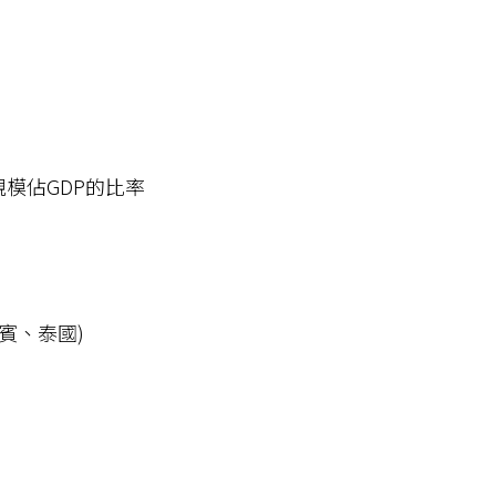
規模佔GDP的比率
賓、泰國)