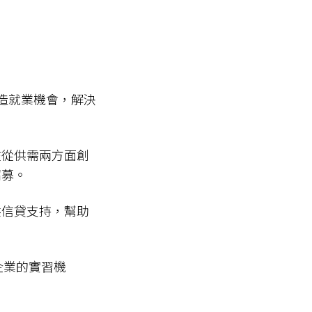
造就業機會，解決
在從供需兩方面創
招募。
供信貸支持，幫助
企業的實習機