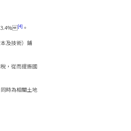
4
.4%
。
資本及技術）鋪
關稅，從而提振國
，同時為相關土地