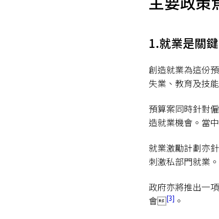
主要政策
1.就業是關鍵
創造就業為這份預
失業、教育及技能
預算案同時針對僱
造就業機會。當中
就業激勵計劃亦針
刺激私部門就業。
政府亦將推出一項
3
會
。