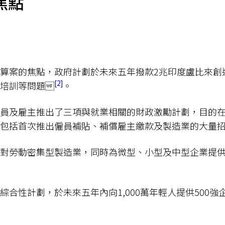
焦點
算案的焦點，政府計劃於未來五年撥款2兆印度盧比來創
2
培訓等問題
。
員及雇主推出了三項與就業相關的財政激勵計劃，目的
包括首次推出僱員補貼、補償雇主繳款及製造業的大量
對勞動密集型製造業，同時為微型、小型及中型企業提
綜合性計劃，於未來五年內向1,000萬年輕人提供500強