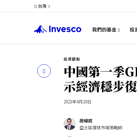
台灣
我們的基金
投
投資觀點
中國第一季G
分
示經濟穩步復
享
2023年4月20日
趙耀庭
亞太區環球市場策略師