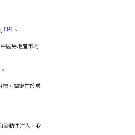
4
%
。
信中國房地產市場
標。
目標，關鍵在於房
和流動性注入，我