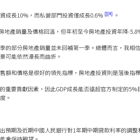
4
資成長10%，而私營部門投資僅成長0.6%
。
房地產銷量及價格回溫，但年初至今房地產投資年降-5.8
季的部分房地產銷量並未回補第一季。總體而言，我相
前景可能依然漫長而曲折。
銷售額和價格是很好的領先指標，房地產投資則是落後指
P的重要貢獻因素，因此GDP成長能否遠超官方制定的5%
度。
超出預期及近期中國人民銀行對1年期中期貸款利率的調整
可能會保持觀望。