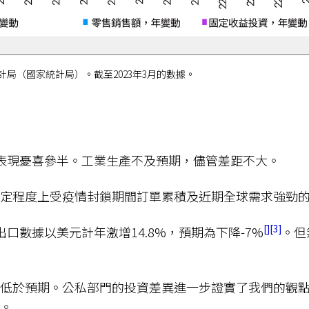
局（國家統計局）。截至2023年3月的數據。
表現憂喜參半。工業生產不及預期，儘管差距不大。
一定程度上受疫情封鎖期間訂單累積及近期全球需求強勁
3
口數據以美元計年激增14.8%，預期為下降-7%
。但
低於預期。公私部門的投資差異進一步證實了我們的觀
間。