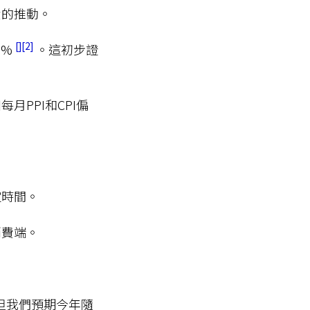
費的推動。
2
6%
。這初步證
PPI和CPI偏
一定時間。
消費端。
但我們預期今年隨