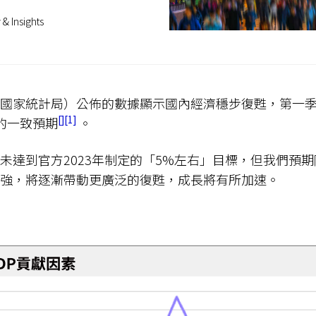
 & Insights
國家統計局）公佈的數據顯示國內經濟穩步復甦，第一季
1
%的一致預期
。
未達到官方2023年制定的「5%左右」目標，但我們預
走強，將逐漸帶動更廣泛的復甦，成長將有所加速。