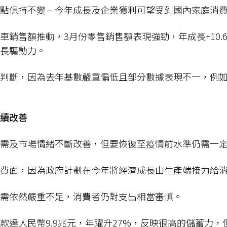
點保持不變 – 今年成長及企業獲利可望受到國內家庭消
車銷售額推動，3月份零售銷售額表現強勁，年成長+10.
成長驅動力。
判斷，因為去年基數嚴重偏低且部分數據表現不一，例如每月
持續改善
內需及市場情緒不斷改善，但要恢復至疫情前水準仍需
消費面，因為政府計劃在今年將經濟成長由生產端接力給
內需依然嚴重不足，消費者仍對支出相當審慎。
款達人民幣9.9兆元，年躍升27%，反映很高的儲蓄力，