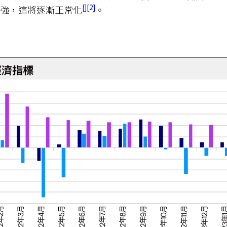
2
強，這將逐漸正常化
。