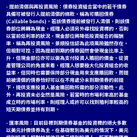
- 提前清償與再投資風險：債券投資組合當中的若干債券
具備可被發行人提前清償的條款，稱為可贖回債券
(Callable bonds)，若該債券提前被發行人清償，則該債
券部位將轉為現金，經理人必須另外尋找投資標的，否則
以當前低利率的狀況，現金部位將降低投資組合的報酬
率，稱為再投資風險。景順投信認為此項風險雖然存在，
但相對可控；因為提前到期的債券固然會使現金比率上
升，但現金部位亦可以做為支付投資人贖回的價金。從資
產管理公司的角度來看，經理人想要極大化投資組合的收
益率，但同時也需要保持部分現金用來支應贖回款，而提
前被清償的債券恰好可以在不用處分未到期債券的前提
下，提供支應投資人基金贖回款所需的部分流動性。此
外，再投資未必全然是風險，若當時的市場利率高於基金
成立時的市場利率，則經理人或許可以找到殖利率較高的
短天期債券並持有到期。
- 匯率風險：目前目標到期債券基金的投資標的絕大多數
以美元計價債券為主。在基礎幣別為美元的情況下，美元