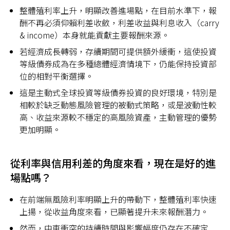
整體殖利率上升，明顯改善進場點，在目前水準下，報
酬不再必須仰賴利差收斂，利差收益與利息收入（carry
& income）本身就能貢獻主要報酬來源。
若經濟成長轉弱，存續期間可提供額外緩衝，這使投資
等級債券成為在多種總體經濟情境下，仍能保持投資部
位的相對平衡選擇。
這是主動式全球投資等級債券投資的良好環境，特別是
相較於缺乏動態風險管理的被動式策略，或是波動性較
高、收益來源較不穩定的高風險資產，主動管理的優勢
更加明顯。
從利率與信用利差的角度來看，現在是好的進
場點嗎？
在前端無風險利率明顯上升的帶動下，整體殖利率快速
上揚，從收益角度來看，已顯著提升未來報酬潛力。
然而，中東衝突的持續時間與影響幅度仍存在不確定