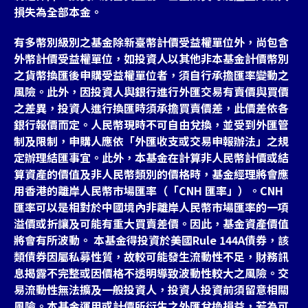
損失為全部本金。
有多幣別級別之基金除新臺幣計價受益權單位外，尚包含
外幣計價受益權單位，如投資人以其他非本基金計價幣別
之貨幣換匯後申購受益權單位者，須自行承擔匯率變動之
風險。此外，因投資人與銀行進行外匯交易有賣價與買價
之差異，投資人進行換匯時須承擔買賣價差，此價差依各
銀行報價而定。人民幣現時不可自由兌換，並受到外匯管
制及限制，申購人應依「外匯收支或交易申報辦法」之規
定辦理結匯事宜。此外，本基金在計算非人民幣計價或結
算資產的價值及非人民幣類別的價格時，基金經理將會應
用香港的離岸人民幣市場匯率（「CNH 匯率」）。CNH
匯率可以是相對於中國境內非離岸人民幣市場匯率的一項
溢價或折讓及可能有重大買賣差價。因此，基金資產價值
將會有所波動。 本基金得投資於美國Rule 144A債券，該
類債券因屬私募性質，故較可能發生流動性不足，財務訊
息揭露不完整或因價格不透明導致波動性較大之風險。交
易流動性無法擴及一般投資人，投資人投資前須留意相關
風險。本基金運用或計價所衍生之外匯兌換損益，若為可