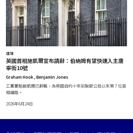
環球
英國首相施凱爾宣布請辭：伯納姆有望快速入主唐
寧街10號
Graham Hook , Benjamin Jones
工黨黨魁施凱爾已辭職，為英國自約十年前脫歐公投以來第 7 位首
相鋪路。
2026年6月24日