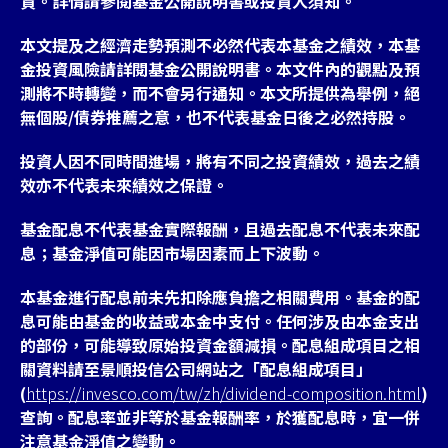
資。詳情請參閱基金公開說明書或投資人須知。
本文提及之經濟走勢預測不必然代表本基金之績效，本基
金投資風險請詳閱基金公開說明書。本文件內的觀點及預
測將不時轉變，而不會另行通知。本文所提供為舉例，絕
無個股/債券推薦之意，也不代表基金日後之必然持股。
投資人因不同時間進場，將有不同之投資績效，過去之績
效亦不代表未來績效之保證。
基金配息不代表基金實際報酬，且過去配息不代表未來配
息；基金淨值可能因市場因素而上下波動。
本基金進行配息前未先扣除應負擔之相關費用。基金的配
息可能由基金的收益或本金中支付。任何涉及由本金支出
的部份，可能導致原始投資金額減損。配息組成項目之相
關資料請至景順投信公司網站之「配息組成項目」
(
https://invesco.com/tw/zh/dividend-composition.html
)
查詢。配息率並非等於基金報酬率，於獲配息時，宜一併
注意基金淨值之變動。