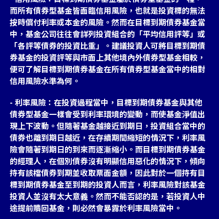
而所有債券型基金皆面臨信用風險，也就是投資標的無法
按時償付利率或本金的風險。然而在目標到期債券基金當
中，基金公司往往會詳列投資組合的「平均信用評等」或
「各評等債券的投資比重」。建議投資人可將目標到期債
券基金的投資評等與市面上其他境內外債券型基金相較，
便可了解目標到期債券基金在所有債券型基金當中的相對
信用風險水準為何。
- 利率風險：在投資過程當中，目標到期債券基金與其他
債券型基金一樣會受到利率環境的變動，而使基金淨值出
現上下波動。但隨著基金越接近到期日，投資組合當中的
債券也離到期日越近，在存續期間縮短的情況下，利率風
險會隨著到期日的到來而逐漸縮小。而目標到期債券基金
的經理人，在個別債券沒有明顯信用惡化的情況下，傾向
持有該檔債券到期並收取票面金額，因此對於一個持有目
標到期債券基金至到期的投資人而言，利率風險對該基金
投資人並沒有太大意義。然而不能否認的是，若投資人中
途提前贖回基金，則必然會暴露於利率風險當中。