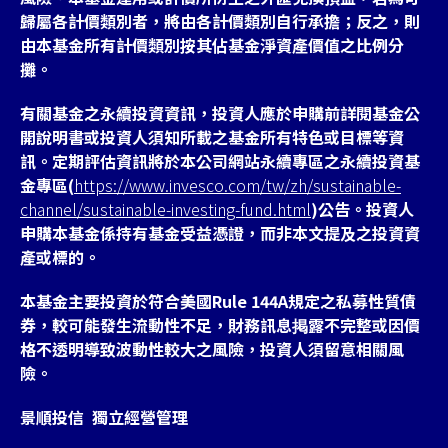
歸屬各計價類別者，將由各計價類別自行承擔；反之，則
由本基金所有計價類別按其佔基金淨資產價值之比例分
攤。
有關基金之永續投資資訊，投資人應於申購前詳閱基金公
開說明書或投資人須知所載之基金所有特色或目標等資
訊。定期評估資訊將於本公司網站永續專區之永續投資基
金專區(
https://www.invesco.com/tw/zh/sustainable-
channel/sustainable-investing-fund.html
)公告。投資人
申購本基金係持有基金受益憑證，而非本文提及之投資資
產或標的。
本基金主要投資於符合美國Rule 144A規定之私募性質債
券，較可能發生流動性不足，財務訊息掲露不完整或因價
格不透明導致波動性較大之風險，投資人須留意相關風
險。
景順投信 獨立經營管理