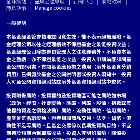
全球網站
盡職治理專區
新聞中心
網站政策
Manage cookies
隱私政策
一般警語
本基金經金管會核准或同意生效，惟不表示絕無風險。基
金經理公司以往之經理績效不保證基金之最低投資收益；
基金經理公司除盡善良管理人之注意義務外，不負責本基
金之盈虧，亦不保證最低之收益，投資人申購前應詳閱基
金公開說明書。有關基金應負擔之費用（境外基金含分銷
費用）已揭露於基金之公開說明書或投資人須知中，投資
人可至公開資訊觀測站或境外基金資訊觀測站中查詢。
投資附帶風險，投資標的及投資地區可能之風險如市場
（政治、經濟、社會變動、匯率、利率、股價、指數或其
他標的資產之價格波動）風險、流動性風險、信用風險、
產業景氣循環變動、證券相關商品交易、法令、貨幣、流
動性不足等風險。且基金交易係以長期投資為目的，不宜
期待於短期內獲取高收益，投資人宜明辨風險，謹慎投