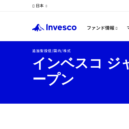
日本
ファンド情報
追加型投信/国内/株式
インベスコ ジ
ープン