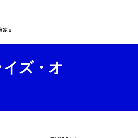
資家
ライズ・オ