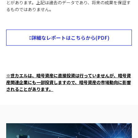
とがあります。上記は過去のデータであり、将来の成果を保証す
るものではありません。
詳細なレポートはこちらから(PDF)
Opens
in
PDF
lightbox
※世カエルは、暗号資産に直接投資は行っていませんが、暗号資
産関連企業にも一部投資しますので、暗号資産の市場動向に影響
されることがあります。