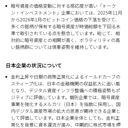
暗号資産の価格変動に対する感応度が高い「トーク
ン・インベストメント」企業においては、2025年11月
から2026年1月のビットコイン価格の下落を受けて、
多くの銘柄が保有する暗号資産が時価総額を下回る水
準で取引されている点を懸念しています。総じて、相
対的に暗号資産との相関が高く、ボラティリティの高
い銘柄群については慎重姿勢を維持しています。
日本企業の状況について
金利上昇や日銀の政策正常化によるイールドカーブの
スティープ化は、日本の金融機関の収益拡大に追い風
となり、デジタル資産インフラ整備への積極姿勢もポ
ジティブに評価しています。個別企業では、暗号資産
事業を強化するメルカリ（日本）を指数に採用し、国
内デジタル資産市場の拡大の恩恵が期待できる企業と
して評価しています。日本企業全体としても、金利正
常化を背景に資本還流が進み、中期的に株式市場を押