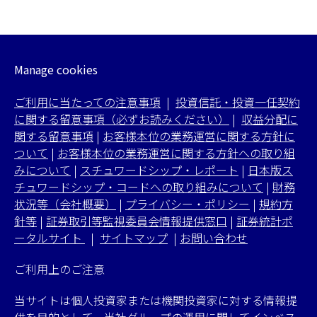
Manage cookies
ご利用に当たっての注意事項
|
投資信託・投資一任契約
に関する留意事項（必ずお読みください）
|
収益分配に
関する留意事項
|
お客様本位の業務運営に関する方針に
ついて
|
お客様本位の業務運営に関する方針への取り組
みについて
|
スチュワードシップ・レポート
|
日本版ス
チュワードシップ・コードへの取り組みについて
|
財務
状況等（会社概要）
|
プライバシー・ポリシー
|
規約方
針等
|
証券取引等監視委員会情報提供窓口
|
証券統計ポ
ータルサイト
|
サイトマップ
|
お問い合わせ
ご利用上のご注意
当サイトは個人投資家または機関投資家に対する情報提
供を目的として、当社グループの運用に関してインベス