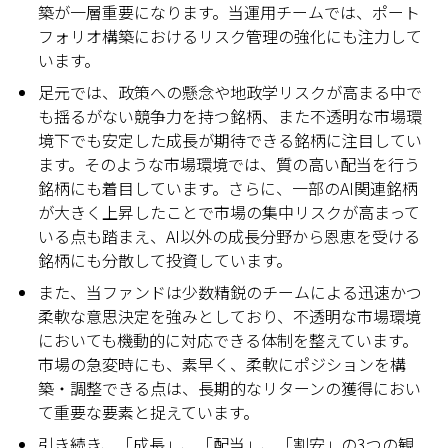
築が一層重要になります。当運用チームでは、ポート
フォリオ構築におけるリスク管理の強化にも注力して
います。
足元では、政策への懸念や地政学リスクが高まる中で
も揺るがない競争力を持つ銘柄、また不透明な市場環
境下でも安定した成長が期待できる銘柄に注目してい
ます。そのような市場環境では、質の高い配当を行う
銘柄にも着目しています。さらに、一部のAI関連銘柄
が大きく上昇したことで市場の集中リスクが高まって
いる点も踏まえ、AI以外の成長分野から恩恵を受ける
銘柄にも分散して投資しています。
また、当ファンドは少数精鋭のチームによる迅速かつ
柔軟な意思決定を強みとしており、不透明な市場環境
においても機動的に対応できる体制を整えています。
市場の急変時にも、素早く、柔軟にポジションを構
築・調整できる点は、長期的なリターンの獲得におい
て重要な要素と捉えています。
引き続き、「成長」、「配当」、「割安」の3つの観