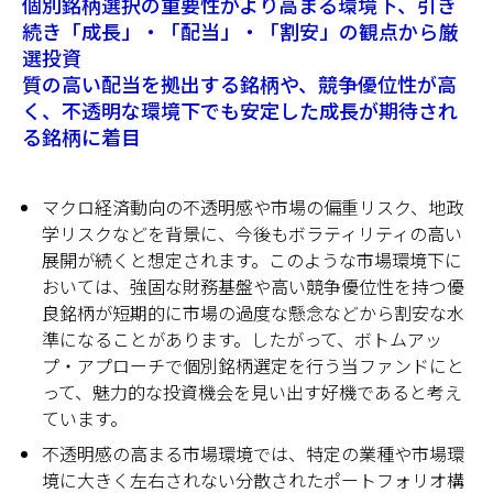
個別銘柄選択の重要性がより高まる環境下、引き
続き「成長」・「配当」・「割安」の観点から厳
選投資
質の高い配当を拠出する銘柄や、競争優位性が高
く、不透明な環境下でも安定した成長が期待され
る銘柄に着目
マクロ経済動向の不透明感や市場の偏重リスク、地政
学リスクなどを背景に、今後もボラティリティの高い
展開が続くと想定されます。このような市場環境下に
おいては、強固な財務基盤や高い競争優位性を持つ優
良銘柄が短期的に市場の過度な懸念などから割安な水
準になることがあります。したがって、ボトムアッ
プ・アプローチで個別銘柄選定を行う当ファンドにと
って、魅力的な投資機会を見い出す好機であると考え
ています。
不透明感の高まる市場環境では、特定の業種や市場環
境に大きく左右されない分散されたポートフォリオ構