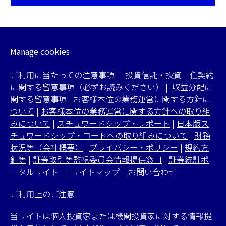
tab
in
a
new
tab
Manage cookies
ご利用に当たっての注意事項
|
投資信託・投資一任契約
に関する留意事項（必ずお読みください）
|
収益分配に
関する留意事項
|
お客様本位の業務運営に関する方針に
ついて
|
お客様本位の業務運営に関する方針への取り組
みについて
|
スチュワードシップ・レポート
|
日本版ス
チュワードシップ・コードへの取り組みについて
|
財務
状況等（会社概要）
|
プライバシー・ポリシー
|
規約方
針等
|
証券取引等監視委員会情報提供窓口
|
証券統計ポ
ータルサイト
|
サイトマップ
|
お問い合わせ
ご利用上のご注意
当サイトは個人投資家または機関投資家に対する情報提