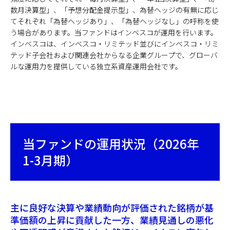
数月決算型」、「予想分配金提示型」、為替ヘッジの有無に応じ
てそれぞれ「為替ヘッジあり」、「為替ヘッジなし」の呼称を使
う場合があります。当ファンドはインベスコが運用を行います。
インベスコは、インベスコ・リミテッド並びにインベスコ・リミ
テッド子会社および関連会社からなる企業グループで、グローバ
ルな運用力を提供している独立系資産運用会社です。
当ファンドの運用状況（2026年
1-3月期）
主に良好な決算や業績動向が評価された銘柄が基
準価額の上昇に貢献した一方、業績見通しの悪化