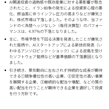
AI関連投資の過熱感や既存産業に対する悪影響が懸念
されたこと、イラン紛争の発生による投資家心理の悪
化、原油高に伴うインフレ圧力の高まりなどが嫌気さ
れ、株式市場は下落しました。そのような中、当ファ
ンドの＜為替ヘッジなし＞（毎月決算型）のパフォー
マンスは、4.97%の下落となりました。
主に、市場予想を下回る決算を発表したことが嫌気さ
れた銘柄や、AIスタートアップによる新技術発表（い
わゆるアンソロピック・ショック）による逆風を受け
たソフトウェア銘柄などが基準価額の下落要因となり
ました。
引き続き、景気動向に左右されず持続的な成長が期待
できる①競争優位性の高い企業、②安定性の高い事業
を展開する企業、③継続的な配当や増配、などの質の
高い配当を行うことが期待できる企業を選好して投資
を行う方針です。