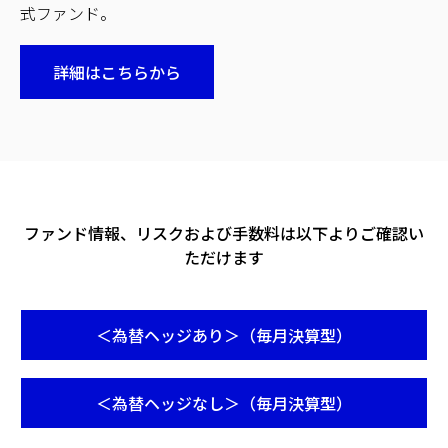
式ファンド。
詳細はこちらから
ファンド情報、リスクおよび手数料は以下よりご確認い
ただけます
＜為替ヘッジあり＞（毎月決算型）
Opens
in
a
＜為替ヘッジなし＞（毎月決算型）
new
Opens
tab
in