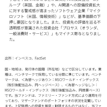
ループ（英国、金融）」や、AI関連への設備投資拡大
に対する警戒感が高まったソフトウェア企業「マイク
ロソフト（米国、情報技術）」などが、基準価額の下
押し要因となりました。また、投資先の評価を巡る不
透明感が意識された投資会社「プロサス（オランダ、
一般消費財・サービス）」もマイナス寄与となりまし
た。
出所：インベスコ、FactSet
国・地域は、発行体の国籍（所在地）などで区分しています。業
種は、ベンチマークで採用している分類に準じています。ベンチ
マークは、＜為替ヘッジあり＞：MSCIワールド・インデックス
（税引後配当込み、円ヘッジベース）、＜為替ヘッジなし＞：
MSCIワールド・インデックス（税引後配当込み、円換算ベース）
です。当ファンドは、ファミリー・ファンド方式により運用を行
っており、マザーファンドのポートフォリオの状況を記載してい
ます。上記銘柄への投資を推奨・勧誘するものではなく、当ファ