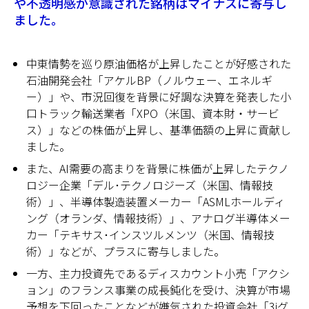
や不透明感が意識された銘柄はマイナスに寄与し
ました。
中東情勢を巡り原油価格が上昇したことが好感された
石油開発会社「アケルBP（ノルウェー、エネルギ
ー）」や、市況回復を背景に好調な決算を発表した小
口トラック輸送業者「XPO（米国、資本財・サービ
ス）」などの株価が上昇し、基準価額の上昇に貢献し
ました。
また、AI需要の高まりを背景に株価が上昇したテクノ
ロジー企業「デル･テクノロジーズ（米国、情報技
術）」、半導体製造装置メーカー「ASMLホールディ
ング（オランダ、情報技術）」、アナログ半導体メー
カー「テキサス･インスツルメンツ（米国、情報技
術）」などが、プラスに寄与しました。
一方、主力投資先であるディスカウント小売「アクシ
ョン」のフランス事業の成長鈍化を受け、決算が市場
予想を下回ったことなどが嫌気された投資会社「3iグ