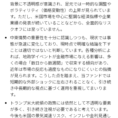
背景に不透明感が意識され、足元では一時的な調整や
ボラティリティ（価格変動性）の上昇が見られていま
す。ただし、米国市場を中心に堅調な経済指標や企業
業績の発表が続いていることなどから、全面的なリス
クオフには至っていません。
中東情勢の重要性を十分に認識しつつも、現状では事
態が急速に変化しており、現時点で明確な結論を下す
ことは適切ではないと判断しています。各種分析によ
れば、地政学イベントが金融市場に与える影響は、多
くの場合「数日から数週間」で収束する傾向があり、
近年は市場の反応も過度なものになりにくいとの指摘
が見られます。こうした点を踏まえ、当ファンドでは
短期的な外部ショックに左右されることなく、引き続
き中長期的な視点に基づく運用を重視してまいりま
す。
トランプ米大統領の政策には依然として不透明な要素
が多く、引き続き注視が必要であると考えています。
今後も米国の景気減速リスク、インフレや金利見通し