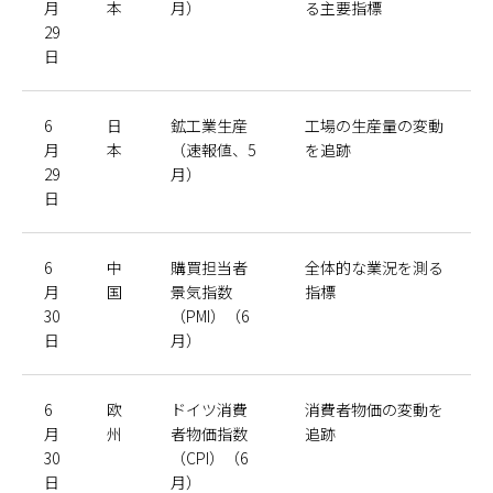
月
本
月）
る主要指標
29
日
6
日
鉱工業生産
工場の生産量の変動
月
本
（速報値、5
を追跡
29
月）
日
6
中
購買担当者
全体的な業況を測る
月
国
景気指数
指標
30
（PMI）（6
日
月）
6
欧
ドイツ消費
消費者物価の変動を
月
州
者物価指数
追跡
30
（CPI）（6
日
月）