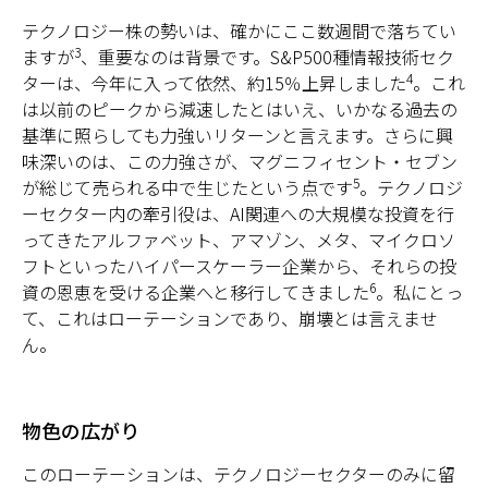
テクノロジー株の勢いは、確かにここ数週間で落ちてい
3
ますが
、重要なのは背景です。S&P500種情報技術セク
4
ターは、今年に入って依然、約15％上昇しました
。これ
は以前のピークから減速したとはいえ、いかなる過去の
基準に照らしても力強いリターンと言えます。さらに興
味深いのは、この力強さが、マグニフィセント・セブン
5
が総じて売られる中で生じたという点です
。テクノロジ
ーセクター内の牽引役は、AI関連への大規模な投資を行
ってきたアルファベット、アマゾン、メタ、マイクロソ
フトといったハイパースケーラー企業から、それらの投
6
資の恩恵を受ける企業へと移行してきました
。私にとっ
て、これはローテーションであり、崩壊とは言えませ
ん。
物色の広がり
このローテーションは、テクノロジーセクターのみに留