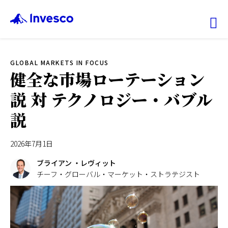
Ex
GLOBAL MARKETS IN FOCUS
ファンド情報
健全な市場ローテーション
説 対 テクノロジー・バブル
マーケット情報
説
投資のヒント
2026年7月1日
会社情報
ブライアン ・レヴィット
チーフ・グローバル・マーケット・ストラテジスト
機関投資家