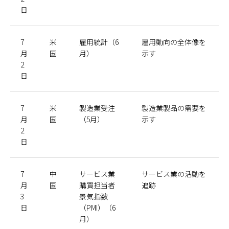
日
7
米
雇用統計（6
雇用動向の全体像を
月
国
月）
示す
2
日
7
米
製造業受注
製造業製品の需要を
月
国
（5月）
示す
2
日
7
中
サービス業
サービス業の活動を
月
国
購買担当者
追跡
3
景気指数
日
（PMI）（6
月）