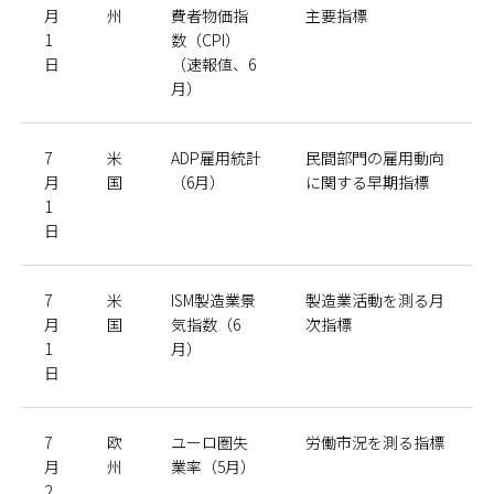
月
州
費者物価指
主要指標
1
数（CPI）
日
（速報値、6
月）
7
米
ADP雇用統計
民間部門の雇用動向
月
国
（6月）
に関する早期指標
1
日
7
米
ISM製造業景
製造業活動を測る月
月
国
気指数（6
次指標
1
月）
日
7
欧
ユーロ圏失
労働市況を測る指標
月
州
業率（5月）
2