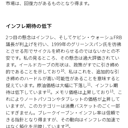
市場は、回復力があるものとなり得ます。
インフレ期待の低下
2つ目の懸念はインフレ、そしてケビン・ウォーシュFRB
議長が利上げを行い、1999年のグリーンスパン氏を彷彿
とさせる形でサイクルを終わらせるのではないかとの不
安です。私の見るところ、その懸念は過大評価されてい
ます。イールドカーブの形状は、政策がすでに引き締め
10
的であることを示しており
、私はこれを、追加的な引
き締めのハードルが高い可能性があることを意味すると
11
捉えています。原油価格は大幅に下落し
、インフレ期
12
13
待は低下しています
。メモリ価格は上昇しており
、こ
れによりノートパソコンやタブレットの価格が上昇して
いますが、このカテゴリーは消費バスケットのごく一部
にすぎません。ブレークイーブン・インフレ率は信頼で
きる指針となり得ますが、その動向はインフレの加速で
14
はなく鈍化を示唆しています
。