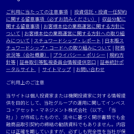
ご利用に当たっての注意事項
|
投資信託・投資一任契約
に関する留意事項（必ずお読みください）
|
収益分配に
関する留意事項
|
お客様本位の業務運営に関する方針に
ついて
|
お客様本位の業務運営に関する方針への取り組
みについて
|
スチュワードシップ・レポート
|
日本版ス
チュワードシップ・コードへの取り組みについて
|
財務
状況等（会社概要）
|
プライバシー・ポリシー
|
規約方
針等
|
証券取引等監視委員会情報提供窓口
|
証券統計ポ
ータルサイト
|
サイトマップ
|
お問い合わせ
ご利用上のご注意
当サイトは個人投資家または機関投資家に対する情報提
供を目的として、当社グループの運用に関してインベス
コ・アセット・マネジメント株式会社（以下、「当
社」）が作成したもので、法令に基づく開示書類でも金
融商品取引契約の締結の勧誘資料でもありません。内容
には正確を期していますが、必ずしも完全性を当社が保