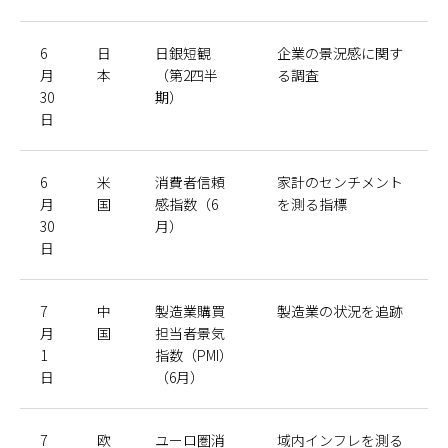
6
日
日銀短観
企業の景況感に関す
月
本
（第2四半
る調査
30
期）
日
6
米
消費者信頼
家計のセンチメント
月
国
感指数（6
を測る指標
30
月）
日
7
中
製造業購買
製造業の状況を追跡
月
国
担当者景気
1
指数（PMI）
日
（6月）
7
欧
ユーロ圏消
域内インフレを測る