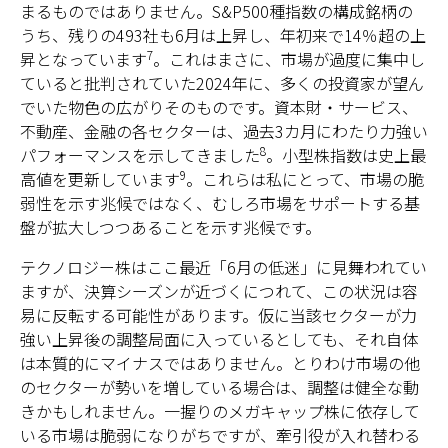
まるものではありません。S&P500種指数の構成銘柄の
うち、残りの493社も6月は上昇し、年初来で14％超の上
7
昇となっています
。これはまさに、市場が過度に集中し
ていると批判されていた2024年に、多くの投資家が望ん
でいた物色の広がりそのものです。資本財・サービス、
不動産、金融の各セクターは、過去3カ月にわたり力強い
8
パフォーマンスを示してきました
。小型株指数は史上最
9
高値を更新しています
。これらは私にとって、市場の脆
弱性を示す兆候ではなく、むしろ市場をサポートする基
盤が拡大しつつあることを示す兆候です。
テクノロジー株はここ最近「6月の低迷」に見舞われてい
ますが、決算シーズンが近づくにつれて、この状況は容
易に反転する可能性があります。仮に当該セクターが力
強い上昇後の調整局面に入っているとしても、それ自体
は本質的にマイナスではありません。とりわけ市場の他
のセクターが勢いを増している場合は、調整は健全な動
きかもしれません。一握りのメガキャップ株に依存して
いる市場は脆弱になりがちですが、牽引役が入れ替わる