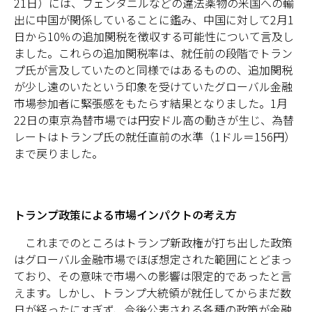
21日）には、フェンタニルなどの違法薬物の米国への輸
出に中国が関係していることに鑑み、中国に対して2月1
日から10％の追加関税を徴収する可能性について言及し
ました。これらの追加関税率は、就任前の段階でトラン
プ氏が言及していたのと同様ではあるものの、追加関税
が少し遠のいたという印象を受けていたグローバル金融
市場参加者に緊張感をもたらす結果となりました。1月
22日の東京為替市場では円安ドル高の動きが生じ、為替
レートはトランプ氏の就任直前の水準（1ドル＝156円）
まで戻りました。
トランプ政策による市場インパクトの考え方
これまでのところはトランプ新政権が打ち出した政策
はグローバル金融市場でほぼ想定された範囲にとどまっ
ており、その意味で市場への影響は限定的であったと言
えます。しかし、トランプ大統領が就任してからまだ数
日が経ったにすぎず、今後公表される各種の政策が金融