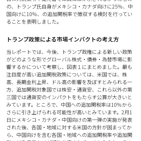
の、トランプ氏自身がメキシコ・カナダ向けに25％、中
国向けに10％、の追加関税率で徴収する検討を行ってい
ることを表明しました。
トランプ政策による市場インパクトの考え方
当レポートでは、今後、トランプ政権による新しい政策
がどのような形でグローバル株式・債券・為替市場に影
響するかについて考察し、図表１にまとめました。最も
注目度が高い追加関税政策については、米国では、株
高、長期金利上昇、ドル高の影響を及ぼすとみられる一
方、追加関税対象国では株安・通貨安、これら以外の第
三国では通貨安のインパクトをもたらす公算が大きいと
みています。ところで、中国への追加関税率は10％から
さらに引き上げられる可能性が高いとみています。2月1
日にメキシコ・カナダ・中国向けの第一弾の実施が発表
された後、各国・地域に対する米国の方針が固まってか
ら、中国向けを含む各国・地域への追加関税率や追加関