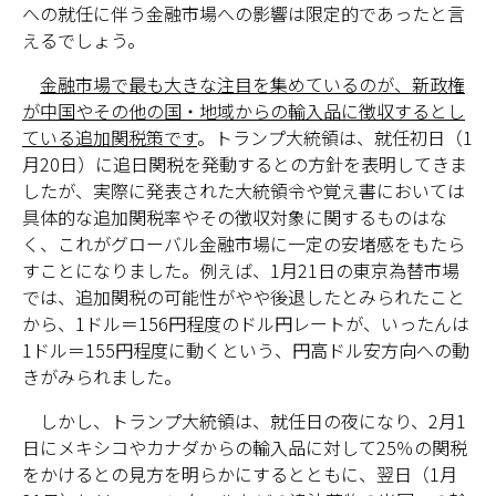
への就任に伴う金融市場への影響は限定的であったと言
えるでしょう。
金融市場で最も大きな注目を集めているのが、新政権
が中国やその他の国・地域からの輸入品に徴収するとし
ている追加関税策です
。トランプ大統領は、就任初日（1
月20日）に追日関税を発動するとの方針を表明してきま
したが、実際に発表された大統領令や覚え書においては
具体的な追加関税率やその徴収対象に関するものはな
く、これがグローバル金融市場に一定の安堵感をもたら
すことになりました。例えば、1月21日の東京為替市場
では、追加関税の可能性がやや後退したとみられたこと
から、1ドル＝156円程度のドル円レートが、いったんは
1ドル＝155円程度に動くという、円高ドル安方向への動
きがみられました。
しかし、トランプ大統領は、就任日の夜になり、2月1
日にメキシコやカナダからの輸入品に対して25％の関税
をかけるとの見方を明らかにするとともに、翌日（1月