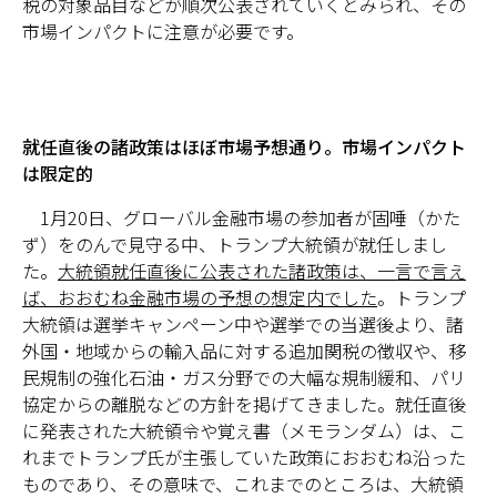
税の対象品目などが順次公表されていくとみられ、その
市場インパクトに注意が必要です。
就任直後の諸政策はほぼ市場予想通り。市場インパクト
は限定的
1月20日、グローバル金融市場の参加者が固唾（かた
ず）をのんで見守る中、トランプ大統領が就任しまし
た。
大統領就任直後に公表された諸政策は、一言で言え
ば、おおむね金融市場の予想の想定内でした
。トランプ
大統領は選挙キャンペーン中や選挙での当選後より、諸
外国・地域からの輸入品に対する追加関税の徴収や、移
民規制の強化石油・ガス分野での大幅な規制緩和、パリ
協定からの離脱などの方針を掲げてきました。就任直後
に発表された大統領令や覚え書（メモランダム）は、こ
れまでトランプ氏が主張していた政策におおむね沿った
ものであり、その意味で、これまでのところは、大統領