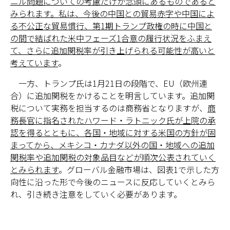
ニル問題についての考慮だけが念頭にあるものであると
みられます。私は、今後の中国との貿易赤字や中国によ
る不公正な貿易慣行、第1期トランプ政権の時に中国と
の間で結ばれた米中フェーズ1合意の履行状況をふまえ
て、さらに追加関税率が引き上げられる可能性が高いと
考えています
。
一方、トランプ氏は1月21日の段階で、EU（欧州連
合）に追加関税をかけることを明言しています。追加関
税について実務を担当するのは商務省となりますが、
商
務長官に指名されたハワード・ラトニック氏が上院の承
認を得るとともに、各国・地域に対する米国の方針が固
まってから、メキシコ・カナダ以外の国・地域への追加
関税率や追加関税の対象品目などが順次公表されていく
とみられます
。グローバル金融市場は、図表1で示した方
向性に沿った形で今後のニュースに反応していくとみら
れ、引き続き注意をしていく必要があります。