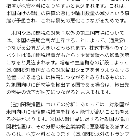
措置が株安材料になりやすいと見込まれます。これは、
米国向けの輸出の採算の悪化や輸出数量の減少という事
態が予想され、これは景気の悪化につながるためです。
米国や追加関税の対象国以外の第三国市場について
は、米国の長期金利が上昇することによって、通貨安に
つながる公算が大きいとみられます。株式市場へのイン
パクトは追加関税措置がもたらす企業業績への影響次第
になると見込まれます。増産や生産拠点の新設によって
追加関税対象国からの対米輸出シェアを奪うような立ち
位置にある場合には株高につながるとみられるものの、
対象国向けに部材等を輸出する国である場合は、輸出先
の需要の低下が株安につながると見込まれます。
追加関税措置についての分析にあたっては、対象国が
米国向けに報復関税措置を採る可能性が高いことも考え
る必要があります。米国の輸出品に対する対象国の追加
関税措置は、その分野の米企業業績に悪影響を及ぼすと
みられ、株安材料となります（追加関税以外のトランプ