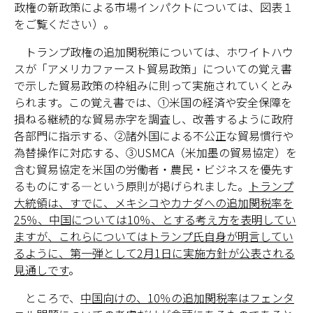
政権の新政策による市場インパクトについては、図表１
をご覧ください）。
トランプ政権の追加関税策については、ホワイトハウ
スが「アメリカファースト貿易政策」についての覚え書
で示した貿易政策の枠組みに則って実施されていくとみ
られます。この覚え書では、①米国の経済や安全保障を
損ねる継続的な貿易赤字を調査し、改善するように政府
各部門に指示する、➁諸外国による不公正な貿易慣行や
為替操作に対応する、➂USMCA（米加墨の貿易協定）を
含む貿易協定を米国の労働者・農民・ビジネスを優先す
るものにする―という原則が掲げられました。
トランプ
大統領は、すでに、メキシコやカナダへの追加関税率を
25％、中国については10％、とする考え方を表明してい
ますが、これらについてはトランプ氏自身が明言してい
るように、第一弾として2月1日に実施方針が公表される
見通しです
。
ところで、
中国向けの、10％の追加関税率はフェンタ