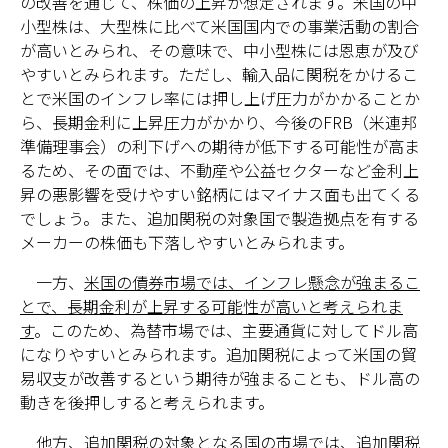
の改善を通じて、株価の上昇が想定されます。米国の中
小型株は、大型株に比べて米国国内での事業活動の割合
が高いとみられ、その意味で、中小型株には恩恵が及び
やすいとみられます。ただし、輸入品に関税をかけるこ
とで米国のインフレ率には押し上げ圧力がかかることか
ら、長期金利に上昇圧力がかかり、今後のFRB（米連邦
準備理事会）の利下げへの期待が低下する可能性が高ま
るため、その面では、不動産や公益セクターなど金利上
昇の悪影響を受けやすい銘柄にはマイナス面も出てくる
でしょう。また、追加関税の対象国で製造拠点を有する
メーカーの株価も下落しやすいとみられます。
一方、
米国の債券市場では、インフレ懸念が強まるこ
とで、長期金利が上昇する可能性が高いと考えられま
す
。このため、為替市場では、主要通貨に対してドル高
になりやすいとみられます。追加関税によって米国の貿
易収支が改善するという期待が強まることも、ドル高の
動きを後押しすると考えられます。
他方、追加関税の対象となる国の市場では、追加関税