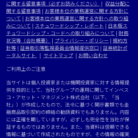
に関する留意事項（必ずお読みください）
|
収益分配に
関する留意事項
|
お客様本位の業務運営に関する方針に
ついて
|
お客様本位の業務運営に関する方針への取り組
みについて
|
スチュワードシップ・レポート
|
日本版ス
チュワードシップ・コードへの取り組みについて
|
財務
状況等（会社概要）
|
プライバシー・ポリシー
|
規約方
針等
|
証券取引等監視委員会情報提供窓口
|
証券統計ポ
ータルサイト
|
サイトマップ
|
お問い合わせ
ご利用上のご注意
当サイトは個人投資家または機関投資家に対する情報提
供を目的として、当社グループの運用に関してインベス
コ・アセット・マネジメント株式会社（以下、「当
社」）が作成したもので、法令に基づく開示書類でも金
融商品取引契約の締結の勧誘資料でもありません。内容
には正確を期していますが、必ずしも完全性を当社が保
証するものではありません。また、当資料は信頼できる
情報に基づいて作成されたものですが、その情報の確実