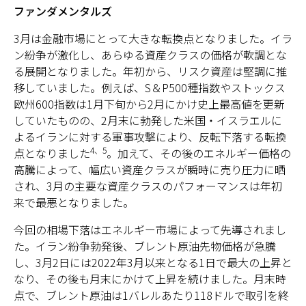
ファンダメンタルズ
3月は金融市場にとって大きな転換点となりました。イラ
ン紛争が激化し、あらゆる資産クラスの価格が軟調とな
る展開となりました。年初から、リスク資産は堅調に推
移していました。例えば、S＆P500種指数やストックス
欧州600指数は1月下旬から2月にかけ史上最高値を更新
していたものの、2月末に勃発した米国・イスラエルに
よるイランに対する軍事攻撃により、反転下落する転換
4、5
点となりました
。加えて、その後のエネルギー価格の
高騰によって、幅広い資産クラスが瞬時に売り圧力に晒
され、3月の主要な資産クラスのパフォーマンスは年初
来で最悪となりました。
今回の相場下落はエネルギー市場によって先導されまし
た。イラン紛争勃発後、ブレント原油先物価格が急騰
し、3月2日には2022年3月以来となる1日で最大の上昇と
なり、その後も月末にかけて上昇を続けました。月末時
点で、ブレント原油は1バレルあたり118ドルで取引を終