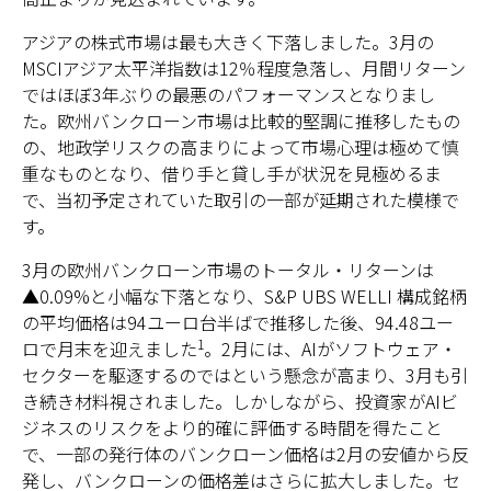
アジアの株式市場は最も大きく下落しました。3月の
MSCIアジア太平洋指数は12％程度急落し、月間リターン
ではほぼ3年ぶりの最悪のパフォーマンスとなりまし
た。欧州バンクローン市場は比較的堅調に推移したもの
の、地政学リスクの高まりによって市場心理は極めて慎
重なものとなり、借り手と貸し手が状況を見極めるま
で、当初予定されていた取引の一部が延期された模様で
す。
3月の欧州バンクローン市場のトータル・リターンは
▲0.09%と小幅な下落となり、S&P UBS WELLI 構成銘柄
の平均価格は94ユーロ台半ばで推移した後、94.48ユー
1
ロで月末を迎えました
。2月には、AIがソフトウェア・
セクターを駆逐するのではという懸念が高まり、3月も引
き続き材料視されました。しかしながら、投資家がAIビ
ジネスのリスクをより的確に評価する時間を得たこと
で、一部の発行体のバンクローン価格は2月の安値から反
発し、バンクローンの価格差はさらに拡大しました。セ