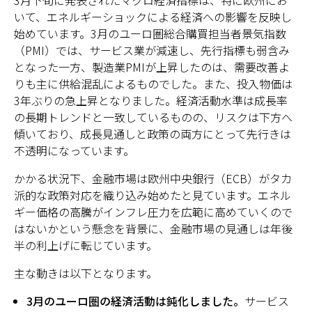
いて、エネルギーショックによる経済への影響を反映し
始めています。3月のユーロ圏総合購買担当者景気指数
（PMI）では、サービス業が減速し、先行指標も弱含み
となった一方、製造業PMIが上昇したのは、需要改善よ
りも主に供給混乱によるものでした。また、投入物価は
3年ぶりの急上昇となりました。経済活動水準は成長率
の長期トレンドと一致しているものの、リスクは下方へ
傾いており、成長見通しと政策の両方にとって先行きは
不透明になっています。
かかる状況下、金融市場は欧州中央銀行（ECB）がタカ
派的な政策対応を織り込み始めたと見ています。エネル
ギー価格の高騰がインフレ圧力を広範に高めていくので
はないかという懸念を背景に、金融市場の見通しは年後
半の利上げに転じています。
主な動きは以下となります。
3月のユーロ圏の経済活動は鈍化しました。
サービス