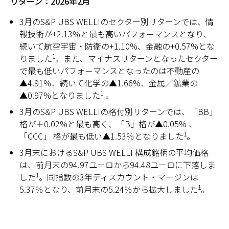
リターン：2026年2月
3月のS&P UBS WELLIのセクター別リターンでは、情
報技術が+2.13％と最も高いパフォ－マンスとなり、
続いて航空宇宙・防衛の+1.10%、金融の+0.57%とな
1
りました
。また、マイナスリターンとなったセクター
で最も低いパフォ－マンスとなったのは不動産の
▲4.91％、続いて化学の▲1.66%、金属／鉱業の
1
▲0.97%となりました
。
3月のS&P UBS WELLIの格付別リターンでは、「BB」
格が＋0.02%と最も高く、「B」格が▲0.05% 、
1
「CCC」 格が最も低い▲1.53％となりました
。
3月末におけるS&P UBS WELLI 構成銘柄の平均価格
は、前月末の94.97ユーロから94.48ユーロに下落しま
1
した
。同指数の3年ディスカウント・マージンは
1
5.37％となり、前月末の5.24％から拡大しました
。