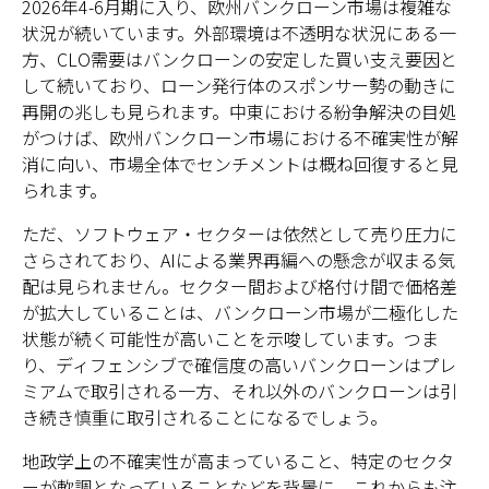
2026年4-6月期に入り、欧州バンクローン市場は複雑な
状況が続いています。外部環境は不透明な状況にある一
方、CLO需要はバンクローンの安定した買い支え要因と
して続いており、ローン発行体のスポンサー勢の動きに
再開の兆しも見られます。中東における紛争解決の目処
がつけば、欧州バンクローン市場における不確実性が解
消に向い、市場全体でセンチメントは概ね回復すると見
られます。
ただ、ソフトウェア・セクターは依然として売り圧力に
さらされており、AIによる業界再編への懸念が収まる気
配は見られません。セクター間および格付け間で価格差
が拡大していることは、バンクローン市場が二極化した
状態が続く可能性が高いことを示唆しています。つま
り、ディフェンシブで確信度の高いバンクローンはプレ
ミアムで取引される一方、それ以外のバンクローンは引
き続き慎重に取引されることになるでしょう。
地政学上の不確実性が高まっていること、特定のセクタ
ーが軟調となっていることなどを背景に、これからも注