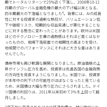
期でトータルリターンで25%近く下落し、2008年10-12
月期のグローバル金融危機の最大の下げ幅以来となる、
4
四半期最大の下落幅となりました
。背景には、AIの成長
性に対する投資家の過剰な熱狂が、バリュエーション低
下や破綻リスク、短期的な収益見通しが悪化することな
どに対する懸念に変わったことがあります。欧州は米国
ほどのテクノロジー主導の過熱感はそれほど高くはなか
ったものの、相場下落局面での相関性の高まりを受け、
地域間でのパフォーマンスにそれほど大きな差はありま
せんでした。
債券市場も再び軟調な展開となりました。原油価格の上
昇がインフレ圧力を高め、投資家は先進各国の金融政策
の方向性を見直すようになりました。米国では、投資家
が本年中の利下げの可能性がほぼなくなったと見ている
ため、米国債は大幅な売り圧力にさらされました。ドイ
ツ国債の利回りは、2011年以来初めて3％を上回って越
月しました。
3月下旬に発表されたマクロ経済指標は、特に欧州にお