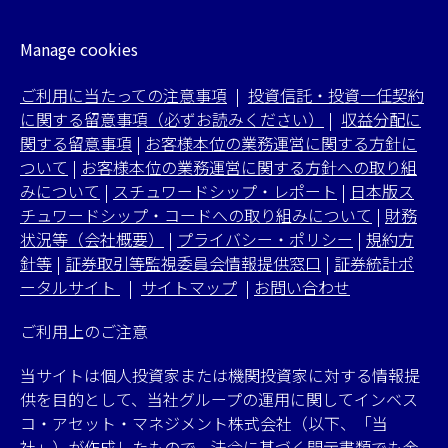
Manage cookies
ご利用に当たっての注意事項
|
投資信託・投資一任契約
に関する留意事項（必ずお読みください）
|
収益分配に
関する留意事項
|
お客様本位の業務運営に関する方針に
ついて
|
お客様本位の業務運営に関する方針への取り組
みについて
|
スチュワードシップ・レポート
|
日本版ス
チュワードシップ・コードへの取り組みについて
|
財務
状況等（会社概要）
|
プライバシー・ポリシー
|
規約方
針等
|
証券取引等監視委員会情報提供窓口
|
証券統計ポ
ータルサイト
|
サイトマップ
|
お問い合わせ
ご利用上のご注意
当サイトは個人投資家または機関投資家に対する情報提
供を目的として、当社グループの運用に関してインベス
コ・アセット・マネジメント株式会社（以下、「当
社」）が作成したもので、法令に基づく開示書類でも金