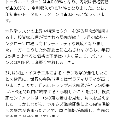
トータル・リターンは▲0.09%となり、内訳は価格変動
1
が▲0.65％
、金利収入が+0.74%となりました。なお、
年初来のトータル・リターンは▲0.82%となっていま
す。
地政学リスクの上昇や特定セクターを巡る懸念が継続す
る中、投資家心理が試される局面が続き、3月の欧州バ
ンクローン市場は高ボラティリティな環境となりまし
た。一方、こうした外部要因に左右されながらも、年初
2か月と比べると価格の下落は小さく留まり、パフォーマ
ンスは相対的に底堅く推移しました。
3月は米国・イスラエルによるイラン攻撃が激化したこ
とを背景に、世界の金融市場ではボラティリティが高ま
りました。ただ、月末にトランプ米大統領がイラン紛争
は2〜3週間以内に終結すると示唆したことを受け、投資
家センチメントは一応の落ち着きを見せ、月末を迎えま
した。しかしながら、ホルムズ海峡閉鎖による原油供給
への懸念が高まったことで、原油価格が高騰し、当面の
高止まりが見込まれています。