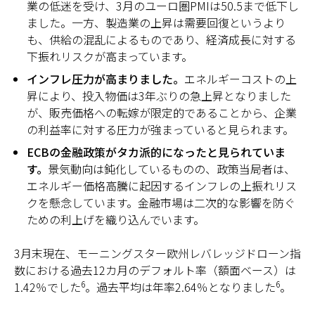
業の低迷を受け、3月のユーロ圏PMIは50.5まで低下し
ました。一方、製造業の上昇は需要回復というより
も、供給の混乱によるものであり、経済成長に対する
下振れリスクが高まっています。
インフレ圧力が高まりました。
エネルギーコストの上
昇により、投入物価は3年ぶりの急上昇となりました
が、販売価格への転嫁が限定的であることから、企業
の利益率に対する圧力が強まっていると見られます。
ECBの金融政策がタカ派的になったと見られていま
す。
景気動向は鈍化しているものの、政策当局者は、
エネルギー価格高騰に起因するインフレの上振れリス
クを懸念しています。金融市場は二次的な影響を防ぐ
ための利上げを織り込んでいます。
3月末現在、モーニングスター欧州レバレッジドローン指
数における過去12カ月のデフォルト率（額面ベース）は
6
6
1.42％でした
。過去平均は年率2.64％となりました
。