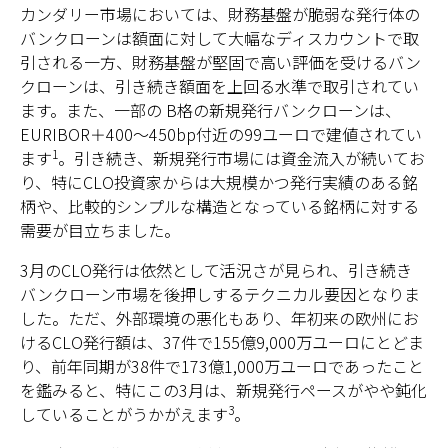
カンダリー市場においては、財務基盤が脆弱な発行体の
バンクローンは額面に対して大幅なディスカウントで取
引される一方、財務基盤が堅固で高い評価を受けるバン
クローンは、引き続き額面を上回る水準で取引されてい
ます。また、一部の B格の新規発行バンクローンは、
EURIBOR＋400～450bp付近の99ユーロで建値されてい
1
ます
。引き続き、新規発行市場には資金流入が続いてお
り、特にCLO投資家からは大規模かつ発行実績のある銘
柄や、比較的シンプルな構造となっている銘柄に対する
需要が目立ちました。
3月のCLO発行は依然として活況さが見られ、引き続き
バンクローン市場を後押しするテクニカル要因となりま
した。ただ、外部環境の悪化もあり、年初来の欧州にお
けるCLO発行額は、37件で155億9,000万ユーロにとどま
り、前年同期が38件で173億1,000万ユーロであったこと
を鑑みると、特にこの3月は、新規発行ペースがやや鈍化
3
していることがうかがえます
。