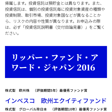
帰属します。投資信託は預貯金とは異なります。また、
投資信託は、個別の投資信託毎に投資対象資産の種類や
日本
投資制限、取引市場、投資対象国などが異なることか
ら、リスクの内容や性質が異なります。お申込みの際
は、必ず「投資信託説明書（交付目論見書）」をご覧く
ださい。
リッパー・ファンド・ア
ワード・ジャパン 2016
株式型 欧州株 （評価期間5年）最優秀ファンド賞
インベスコ 欧州エクイティファンド
株式型 グローバル除日本 （評価期間10年）最優秀ファンド賞