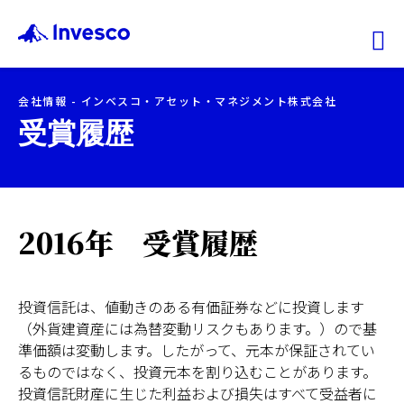
Ex
会社情報 - インベスコ・アセット・マネジメント株式会社
ファンド情報
受賞履歴
マーケット情報
2016年 受賞履歴
投資のヒント
会社情報
投資信託は、値動きのある有価証券などに投資します
（外貨建資産には為替変動リスクもあります。）ので基
機関投資家
準価額は変動します。したがって、元本が保証されてい
るものではなく、投資元本を割り込むことがあります。
投資信託財産に生じた利益および損失はすべて受益者に